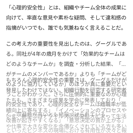
「心理的安全性」とは、組織やチーム全体の成果に
向けて、率直な意見や素朴な疑問、そして違和感の
指摘がいつでも、誰でも気兼ねなく言えることだ。
この考え方の重要性を見出したのは、グーグルであ
る。同社が4年の歳月をかけて「効果的なチームは
どのようなチームか」を調査・分析した結果、「誰
がチームのメンバーであるか」よりも「チームがど
もちろん心理的安全性の重要さは、グーグルだけが
のように協力しているか」のほうが真に重要だとい
発見したわけではない。組織行動を研究する研究者
うことがわかった。さらに圧倒的に重要なのが心理
たちも、さまざまな成果を学会に発表しており「業
的安全性であり、心理的安全なチームは離職率が低
績向上に寄与する」「イノベーションのプロセスや
く、収益性が高いとも結論づけられている。
いま、新型コロナウイルスの感染拡大によって生活
改善が起きやすくなる」「意思決定の質が上がる」
や仕事で大きな変化を余儀なくされている方も多い
といったビジネスの現場における有用性が次々と報