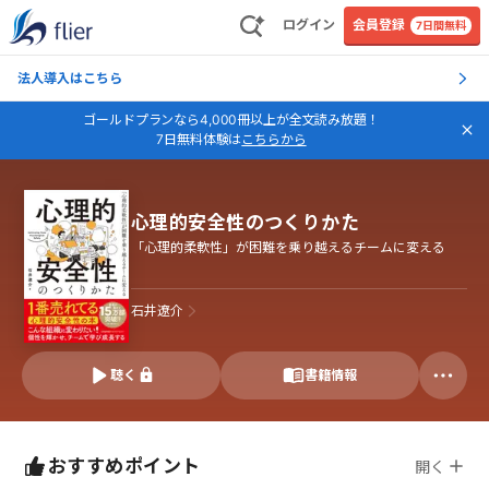
ログイン
会員登録
7日間無料
法人導入はこちら
ゴールドプランなら4,000冊以上が全文読み放題！
7日無料体験は
こちらから
心理的安全性のつくりかた
「心理的柔軟性」が困難を乗り越えるチームに変える
石井遼介
聴く
書籍情報
おすすめポイント
開く