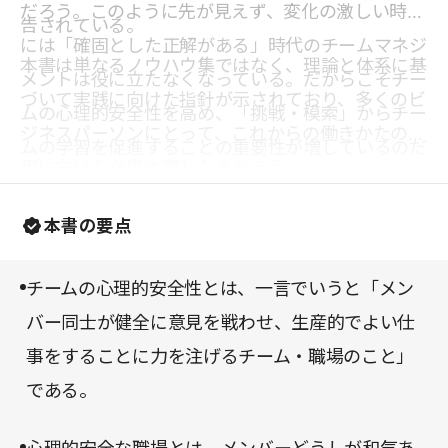
だろう。このように先が見えず、変化の激しい時代
告されている。
には「確固とした正解がある」時代のチームマネジ
本書は単なるノウハウ集ではなく、理論と体系に基
メントは役に立たなくなっている。だからこそチー
づいて実践に向けた指針が示されており、多くのビ
ムの心理的安全性を高め、「挑戦・模索」からチー
ジネスパーソンにとって、これからの働きかたの実
ムの学習を促進することの重要性が増しているのだ
現に向けた必携の書となるだろう。
ろう。
本書の要点
チームの心理的安全性とは、一言でいうと「メン
バー同士が健全に意見を戦わせ、生産的でよい仕
事をすることに力を注げるチーム・職場のこと」
である。