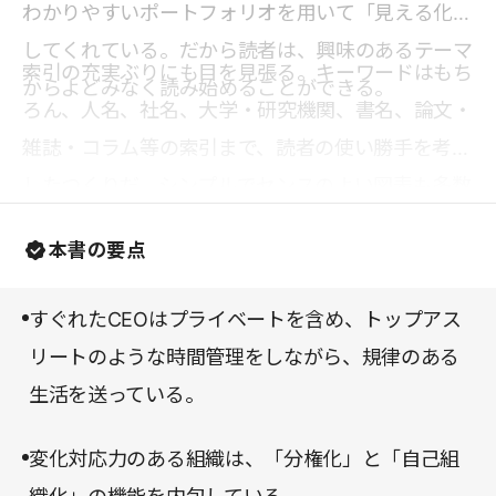
わかりやすいポートフォリオを用いて「見える化」
してくれている。だから読者は、興味のあるテーマ
索引の充実ぶりにも目を見張る。キーワードはもち
からよどみなく読み始めることができる。
ろん、人名、社名、大学・研究機関、書名、論文・
雑誌・コラム等の索引まで、読者の使い勝手を考慮
したつくりだ。シンプルでセンスのよい図表も多数
掲載されており、ガイドブック的な使い方もできる
本書の要点
だろう。
すぐれたCEOはプライベートを含め、トップアス
リートのような時間管理をしながら、規律のある
生活を送っている。
変化対応力のある組織は、「分権化」と「自己組