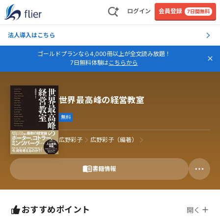
ログイン
会員登録
7日間無料
法人導入はこちら
ゴールドプランなら4,000冊以上が全文読み放題！
7日無料体験は
こちらから
世界最高峰の経営教室
無料
広野彩子
広野彩子（編著）
書籍情報
おすすめポイント
開く