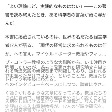
「よい理論ほど、実践的なものはない」――この著
書を読み終えたとき、ある科学者の言葉が頭に浮か
んだ。
本書に掲載されているのは、世界の名だたる経営学
者17人が語る、「現代の経営に求められるものは何
か」への答え。マイケル・ポーター教授やフィリッ
プ・コトラー教授のような大御所から、いま注目さ
強調したいのが、過去に発表された研究論文を単に
れる新進気鋭の研究者まで網羅しており、扱われる
17本並べただけではない、ということだ。教授たち
トピックも多岐にわたる。
へのインタビューをベースにしつつ、読者にやさし
く語りかけるような文章になっている。教授たちの
さらに冒頭で、経営学の理論をやさしく説くことに
人柄をしのばせるエピソードも満載だ。なんとも贅
定評のある入山章栄教授が、17人の学説や研究を、
沢な経営学書ではないか。