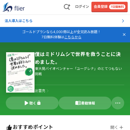
ログイン
会員登録
7日間無料
法人導入はこちら
ゴールドプランなら4,000冊以上が全文読み放題！
7日無料体験は
こちらから
僕はミドリムシで世界を救うことに決
めました。
東大発バイオベンチャー「ユーグレナ」のとてつもない
挑戦
出雲充
聴く
書籍情報
おすすめポイント
開く