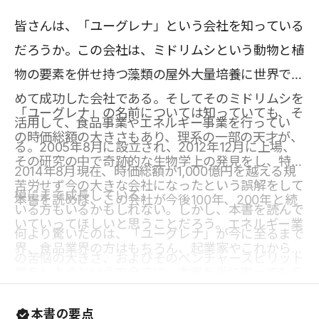
皆さんは、「ユーグレナ」という会社を知っている
だろうか。この会社は、ミドリムシという動物と植
物の要素を併せ持つ藻類の屋外大量培養に世界で初
めて成功した会社である。そしてそのミドリムシを
「ユーグレナ」の名前については知っていても、そ
活用して、食品事業やエネルギー事業を行ってい
の時価総額の大きさもあり、理系の一部の天才が、
る。2005年8月に設立され、2012年12月に上場、
その研究の中で奇跡的な生物学上の発見をし、特段
2014年8月現在、時価総額が1,000億円を越える規
苦労せず今の大きな会社になったという誤解をして
模にまで成長している。
本書を読めば、この会社が今後100年、200年と続
いる方もいるかもしれない。しかし、本書を読んで
いていってほしいと思うことだろう。エネルギー業
何より驚いたのは、「ユーグレナ」が今に至るまで
界、食品業界の方はもちろん、起業家やこれから起
の苦悩の大きさ、およびそのベンチャースピリット
業をしようという方全てに、本書を手に取ってもら
の強さであった。創業者の出雲氏が、バングラデシ
えればと思う。
ュで栄養失調に苦しむ人を見た後、動物と植物の双
本書の要点