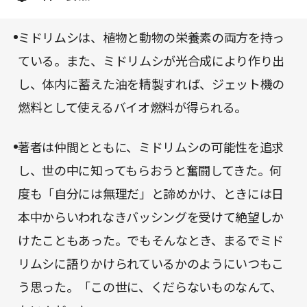
方の栄養素を併せ持つミドリムシという存在を知る
ことが起業の発端となっている。しかし、ミドリム
ミドリムシは、植物と動物の栄養素の両方を持っ
シという語感の異質さ、及びライブドア関連銘柄と
ている。また、ミドリムシが光合成により作り出
して世間から誤解され続け、数年間全く日の目を見
し、体内に蓄えた油を精製すれば、ジェット機の
なかった。それを乗り越え、会社を成長させてきて
燃料として使えるバイオ燃料が得られる。
今の「ユーグレナ」がある。
著者は仲間とともに、ミドリムシの可能性を追求
し、世の中に知ってもらおうと奮闘してきた。何
度も「自分には無理だ」と諦めかけ、ときには日
本中からいわれなきバッシングを受けて絶望しか
けたこともあった。でもそんなとき、まるでミド
リムシに語りかけられているかのようにいつもこ
う思った。「この世に、くだらないものなんて、