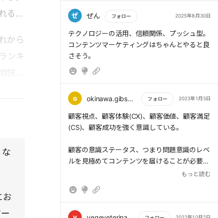
れる人
ぜ
ぜん
2025年8月30日
フォロー
もっと読む
テクノロジーの活用、信頼関係、プッシュ型。
れから
コンテンツマーケティングはちゃんとやると良
ランキ
さそう。
明快に
いかが
o
okinawa.gibson39
2023年1月3日
フォロー
もっと読む
顧客視点、顧客体験(CX)、顧客価値、顧客満足
(CS)、顧客成功を強く意識している。
顧客の意識ステータス、つまり問題意識のレベ
」な
ルを見極めてコンテンツを届けることが必要と
なる。そこで有用なのが「OATHの法則」だ。
もっと読む
O「Oblivious(問題を認識していない)」→現状
にお
が問題であると知らせる
ジー
v
vegeveterinary
2022年10月2日
フォロー