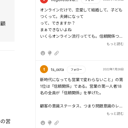
A「Apathetic(問題を認識しているが、関心が
もっと読む
オンラインだけで、恋愛して結婚して、子ども
ない)」→その問題の重大性、深刻さを知らせ
つくって。夫婦になって
る
は顧
って、できますか？
まぁできないよね
T「Thinking(問題解決を考えている)」→正し
いくらオンライン流行ってても。信頼関係つく
い問題の解決策を知らせる
るのはリアルが大事なわけでもあって。
もっと読む
オンラインですごく仲良くなる段階まではつめ
H「Hurting(直ちに問題解決したい)」→当社の
ることができても、信頼までは到達は、できな
商材を選ぶ理由を知らせる
いと個人的には思う
t
ts_oota
2022年7月26日
フォロー
もっと読む
新時代になっても営業で変わらないこと」の第
1位は「信頼関係」である。営業の第一人者18
名の全員が「信頼関係」を挙げた。
顧客の意識ステータス、つまり問題意識のレベ
ルを見極めてコンテンツを届けることが必要と
もっと読む
なる。そこで有用なのが「OATHの法則」だ。
名の営