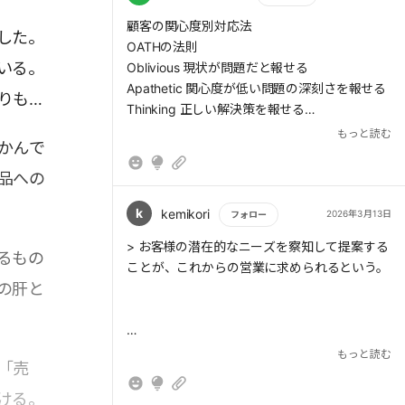
もっと読む
顧客の関心度別対応法
した。
OATHの法則
いる。
Oblivious 現状が問題だと報せる
Apathetic 関心度が低い問題の深刻さを報せる
りも高
Thinking 正しい解決策を報せる
Hurting 直ちに解決したいもので、当社を選ぶ
もっと読む
かんで
理由を報せる
品への
ラポール：落ち着く
k
kemikori
2026年3月13日
フォロー
> ニューロロジカルレベルとは、アイデンティ
もっと読む
> お客様の潜在的なニーズを察知して提案する
ティ、価値観、能力、行動、環境という5段階
るもの
ことが、これからの営業に求められるという。
である。
の肝と
営業にとっては、「売れる」よりも「売る」
> デジタルシフトによって生産性を高めるため
もっと読む
プッシュ型営業で、「町の営業」卒業へ
「売
には、うまく「運用」できるようにすることが
重要だ。
ける。