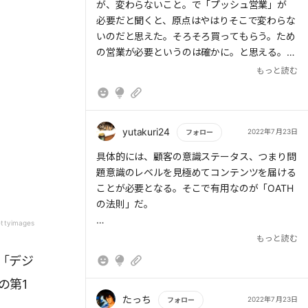
が、変わらないこと。で「プッシュ営業」が
(5)環境
必要だと聞くと、原点はやはりそこで変わらな
その人の部下の成長や身を置いてきた環境な
いのだと思えた。そろそろ買ってもらう。ため
どを承認する。
の営業が必要というのは確かに。と思える。普
段の営業スタイルは待ちの営業になっていたの
もっと読む
かもしれないと考えさせられた。
断るタイミングを与えすぎていたかもしれませ
ん。
yutakuri24
2022年7月23日
フォロー
もっと読む
具体的には、顧客の意識ステータス、つまり問
題意識のレベルを見極めてコンテンツを届ける
ことが必要となる。そこで有用なのが「OATH
の法則」だ。
ettyimages
O「Oblivious(問題を認識していない)」→現状
もっと読む
が問題であると知らせる
「デジ
の第1
A「Apathetic(問題を認識しているが、関心が
ない)」→その問題の重大性、深刻さを知らせ
たっち
2022年7月23日
フォロー