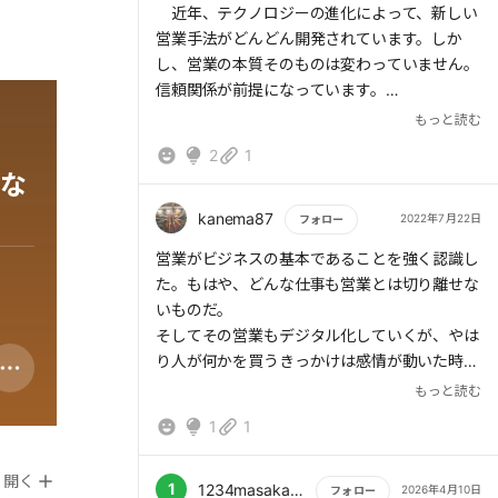
近年、テクノロジーの進化によって、新しい
営業手法がどんどん開発されています。しか
し、営業の本質そのものは変わっていません。
信頼関係が前提になっています。
もっと読む
人間関係でラポールが構築された状態を理想
2
1
としています。それは、一緒にいて落ち着き、
な
相互に尊敬し合える間柄です。そうした友人を
もっていますか。なかなか難しいかもしれませ
kanema87
2022年7月22日
フォロー
ん。なぜならば、お互いに成長し合っていくか
もっと読む
営業がビジネスの基本であることを強く認識し
らです。どうしても一時的に合っていた価値観
た。もはや、どんな仕事も営業とは切り離せな
が微妙にずれていくからです。
いものだ。
世の中は諸行無常です。その時をすべて受け
そしてその営業もデジタル化していくが、やは
入れていきましょう。
り人が何かを買うきっかけは感情が動いた時で
あるから、人がどうしても絡んでくる。AIでは
もっと読む
さあ、全力で目の前にいる人に尽くしていき
出来ない領域だろう。
ましょう。
1
1
どんな仕事を就くにしろ営業の知識、スキルは
必ず自分を助けると思わせてくれてありがと
開く
う!
1
1234masakatu.d
2026年4月10日
フォロー