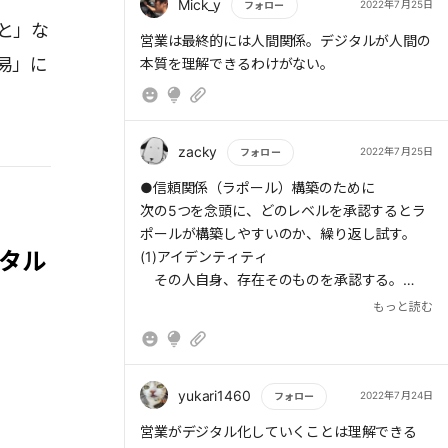
が増えている中、言語力がないと想定以上の時
Mick_y
2022年7月25日
フォロー
間がかかったり、思いがけない捉え方をされて
と」な
もっと読む
営業は最終的には人間関係。デジタルが人間の
しまったりするリスクがあると思います。
易」に
本質を理解できるわけがない。
言語力は一長一短に身につくことではないもの
の、上手な文章を書く人を参考にコツコツと積
み上げるしかないのだと思う。
zacky
2022年7月25日
フォロー
もっと読む
●信頼関係（ラポール）構築のために
次の5つを念頭に、どのレベルを承認するとラ
ポールが構築しやすいのか、繰り返し試す。
ジタル
(1)アイデンティティ
その人自身、存在そのものを承認する。
(2)価値観
もっと読む
その人が大事にしている価値観や信念を承認
する。
(3)能力
その人のもつ能力を承認する。
yukari1460
2022年7月24日
フォロー
(4)行動
もっと読む
営業がデジタル化していくことは理解できる
行動を承認する。