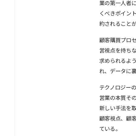
業の第一人者
くべきポイン
約されること
顧客購買プロ
営視点を持ち
求められるよ
れ、データに
テクノロジー
営業の本質そ
新しい手法を
顧客視点、顧客
ている。