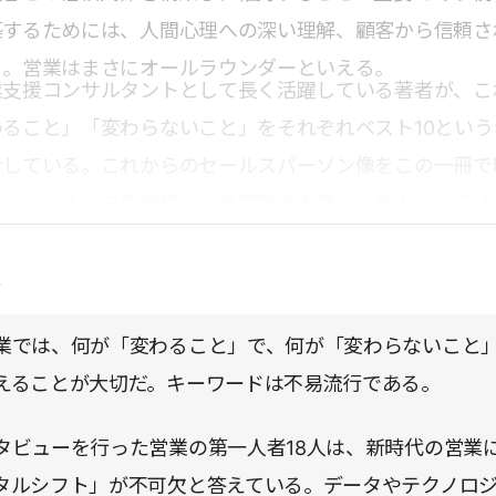
築するためには、人間心理への深い理解、顧客から信頼さ
る。営業はまさにオールラウンダーといえる。
業支援コンサルタントとして長く活躍している著者が、こ
ること」「変わらないこと」をそれぞれベスト10という
介している。これからのセールスパーソン像をこの一冊で
ップセールスの原理原則と新常識を本書から学んでみては
点
業では、何が「変わること」で、何が「変わらないこと
えることが大切だ。キーワードは不易流行である。
タビューを行った営業の第一人者18人は、新時代の営業
タルシフト」が不可欠と答えている。データやテクノロ