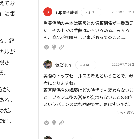
えてお
O「Oblivious(問題を認識していない)」→現状
が問題であると知らせる
s
super-takei
2022年7月26日
フォロー
」に集
もっと読む
営業活動の基本は顧客との信頼関係が一番重要
A「Apathetic(問題を認識しているが、関心が
だ。その上での手段はいろいろある。もちろ
ない)」→その問題の重大性、深刻さを知らせ
ん、商品が素晴らしい事があってのこと…。
る
る。経
キルが
T「Thinking(問題解決を考えている)」→正し
視さ
い問題の解決策を知らせる
仮谷泰祐
2022年7月26日
フォロー
る。
もっと読む
H「Hurting(直ちに問題解決したい)」→当社の
実際のトップセールスの考えということで、参
商材を選ぶ理由を知らせる
考になりますね。
るが、
顧客関係性の構築はどの時代でも変わらないこ
著者がインタビューを行った営業の第一人者18
と。プッシュ型の営業が変わらないことの8位
ある。
人は、新時代の営業において「デジタルシフ
というバランスにも納得です。要は使い所だな
のだ。
ト」が不可欠と答えている。データやテクノロ
と思います。
もっと読む
ジーを活用した営業活動が求められるようにな
意識し
っている。
一方、デジタルの理解、言語力が変わることに
も納得です。特にテキストコミュニケーション