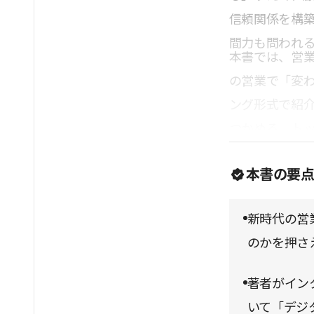
信頼関係を構
間力も問われ
本書では、営
の営業で「変わ
ング形式で紹
つかめる。ト
だろうか。
本書の要
新時代の営
のかを押さ
著者がイン
いて「デジ