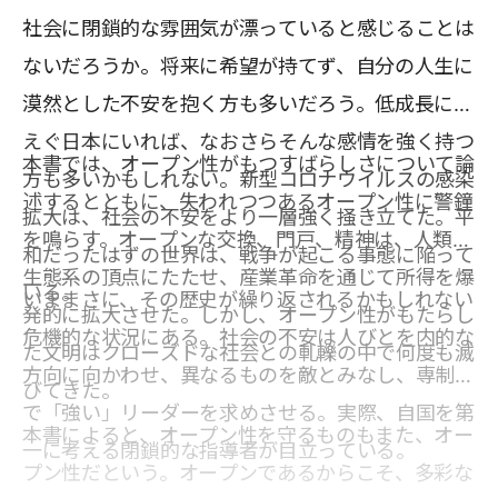
社会に閉鎖的な雰囲気が漂っていると感じることは
ないだろうか。将来に希望が持てず、自分の人生に
漠然とした不安を抱く方も多いだろう。低成長にあ
えぐ日本にいれば、なおさらそんな感情を強く持つ
本書では、オープン性がもつすばらしさについて論
方も多いかもしれない。新型コロナウイルスの感染
述するとともに、失われつつあるオープン性に警鐘
拡大は、社会の不安をより一層強く掻き立てた。平
を鳴らす。オープンな交換、門戸、精神は、人類を
和だったはずの世界は、戦争が起こる事態に陥って
生態系の頂点にたたせ、産業革命を通じて所得を爆
いる。
いままさに、その歴史が繰り返されるかもしれない
発的に拡大させた。しかし、オープン性がもたらし
危機的な状況にある。社会の不安は人びとを内的な
た文明はクローズドな社会との軋轢の中で何度も滅
方向に向かわせ、異なるものを敵とみなし、専制的
びてきた。
で「強い」リーダーを求めさせる。実際、自国を第
本書によると、オープン性を守るものもまた、オー
一に考える閉鎖的な指導者が目立っている。
プン性だという。オープンであるからこそ、多彩な