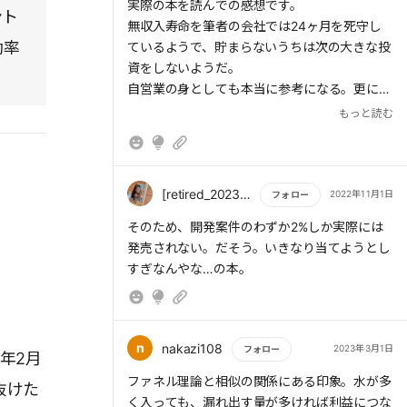
もっと読む
実際の本を読んでの感想です。
開拓できるよね。ってわかる。でも逓減すると
ント
無収入寿命を筆者の会社では24ヶ月を死守し
なると楽観的観測だとわかる。
効率
ているようで、貯まらないうちは次の大きな投
資をしないようだ。
自営業の身としても本当に参考になる。更に売
り上げを意識してつい次の投資に走りがちにな
もっと読む
るのは注意。
その他、小さい市場で圧勝するようなマーケテ
ィング戦略も納得。
[retired_20230301013918]+山本彩葉
2022年11月1日
フォロー
筆者が本当に一から少ない資本で始めたからこ
もっと読む
そのため、開発案件のわずか2%しか実際には
そとても参考にできる点が多い本です。
発売されない。だそう。いきなり当てようとし
すぎなんやな…の本。
n
nakazi108
2023年3月1日
フォロー
年2月
もっと読む
ファネル理論と相似の関係にある印象。水が多
抜けた
く入っても、漏れ出す量が多ければ利益につな