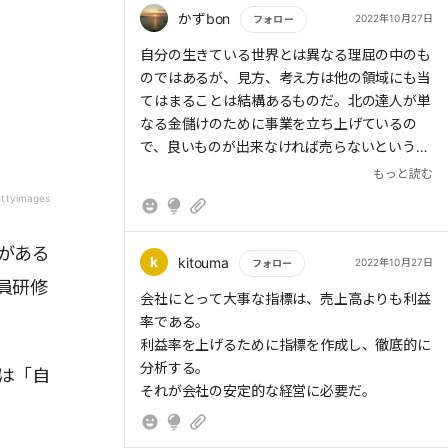
約13.5%。イノベーターほどではないが、世間
かずbon
2022年10月27日
フォロー
のトレンドに敏感な層
もっと読む
自分の生きている世界とは異なる理屈の中のも
のではあるが、見方、考え方は他の領域にも当
・アーリーマジョリティ(前期追随者):市場全体
てはまることは結構あるものだ。北の達人が単
の約34%。情報感度は比較的高いが、新しい製
なる金儲けのために事業を立ち上げているの
品・サービスの採用に慎重な層
で、良いものが出来なければ売らないという姿
勢は見事だ。それなりに作るものに自負があ
もっと読む
・レイトマジョリティ(後期追随者):市場全体の
る。そして、売るだけではなく、分析も入念に
ettyimages
約34%。新しい製品・サービスには消極的で、
行っている。作ったら作りっぱなし、売ったら
なかなか導入しない層
それでおしまいではない。他分野の内容の本を
がある
敬遠して読まないのではなく、何か得られる知
k
kitouma
2022年10月27日
フォロー
・ラガード(遅滞者):市場全体の約16%。最も保
見はないかという姿勢で読んでいこうと思う。
員研修
守的で、伝統的・文化的レベルで浸透しないと
もっと読む
会社にとって大事な指標は、売上高よりも利益
採用しない層
率である。
利益率を上げるために指標を作成し、徹底的に
分析する。
は「自
それが会社の安定的な経営に必要だ。