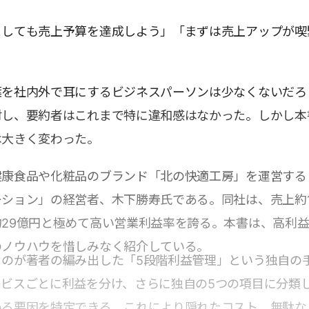
としても売上予算を達成しよう」「まずは売上アップが喫
葉を社内外で耳にするビジネスパーソンは少なくないだろ
対し、要約者はこれまで特に違和感はなかった。しかし本
は大きく変わった。
健康食品や化粧品のブランド「北の快適工房」を運営する
ション」の経営者、木下勝寿氏である。同社は、売上約1
29億円と極めて高い営業利益率を誇る。本書は、高利
のノウハウを惜しみなく紹介している。
るのが著者の編み出した「5段階利益管理」という独自の
ービスごとに利益を分け、さらに独自の5つの項目に分類
いる要因を特定できる。これにより隠れたコスト、無駄な