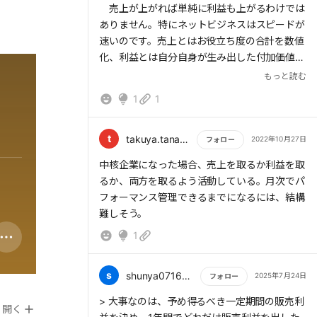
売上が上がれば単純に利益も上がるわけでは
ありません。特にネットビジネスはスピードが
速いのです。売上とはお役立ち度の合計を数値
化、利益とは自分自身が生み出した付加価値分
を数値化したものです。
もっと読む
1
1
実は高利益率を生み出すには、無駄なコスト
を発見し、それを低減させるのです。このよう
に利益を生み出す視点を売上ばかりに向けるの
t
takuya.tanaka1976
2022年10月27日
フォロー
ではなく、コストにも気を配っていくことが大
もっと読む
中核企業になった場合、売上を取るか利益を取
切です。
るか、両方を取るよう活動している。月次でパ
利益を商品やサービスごとに構造化して見え
フォーマンス管理できるまでになるには、結構
る化させていくのです。盲点になってして隠れ
難しそう。
たコストをあぶり出すことが高利益体質へと変
1
容させていくのです。
さあ、全力で目の前にいる人を支えていきま
s
shunya07162020
2025年7月24日
フォロー
しょう。
もっと読む
> 大事なのは、予め得るべき一定期間の販売利
開く