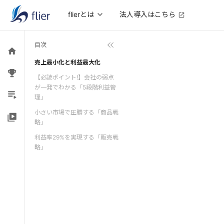
法人導入はこちら
flierとは
目次
売上最小化と利益最大化
【必読ポイント!】会社の弱点
が一発でわかる「5段階利益管
理」
小さい市場で圧勝する「商品戦
略」
利益率29%を実現する「販売戦
略」