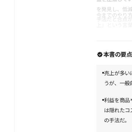
を発見し、低
今までのやり
手法だと合点
上」という言
本書の要
売上が多い
うが、一般
利益を商品
は隠れたコ
の手法だ。