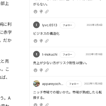
一部上
がらない。
純に利
l
lyvc.6513
2023年2月4日
フォロー
に赤字
もっと読む
ビジネスの構造化
。だか
t
t-inokuchi
2023年1月19日
フォロー
社と売
もっと読む
売上が少ない方がリスク耐性は強い。
る。こ
れば、
appareyochan
2022年11月29日
フォロー
もっと読む
ニッチ市場での戦いかた。市場が熟成したら転
う。A
換する。