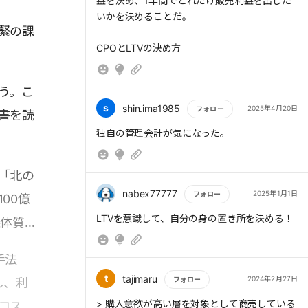
益を決め、1年間でどれだけ販売利益を出した
いかを決めることだ。
緊の課
CPOとLTVの決め方
う。こ
s
shin.ima1985
2025年4月20日
フォロー
書を読
もっと読む
「北の
nabex77777
2025年1月1日
フォロー
00億
もっと読む
LTVを意識して、自分の身の置き所を決める！
益体質
手法
t
tajimaru
2024年2月27日
フォロー
し、利
もっと読む
> 購入意欲が高い層を対象として商売している
コスト