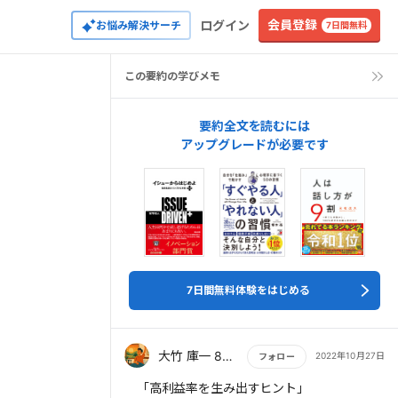
会員登録
ログイン
お悩み解決サーチ
7日間無料
この要約の学びメモ
要約全文を読むには
アップグレードが必要です
7日間無料体験をはじめる
大竹 庫一 860×Kura
2022年10月27日
フォロー
もっと読む
「高利益率を生み出すヒント」