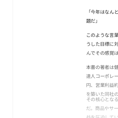
「今年はなん
題だ」
このような言
うした目標に
んでその感覚
本書の著者は
達人コーポレー
円、営業利益約
を築いた同社
その核心とな
だ。商品やサ
益を圧迫して