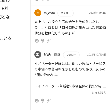
は変わ
、B社
t
ts_oota
2022年11月4日
フォロー
円とな
もっと読む
売上は「お役立ち度の合計を数値化したも
の」、利益とは「自分自身が生み出した付加価
値分を数値化したもの」だ
ことを
加
加納 直幸
2022年10月30日
フォロー
もっと読む
イノベーター理論とは、新しい製品・サービス
の市場への普及率を示したものであり、以下の
5層に分かれる。
・イノベーター(革新者):市場全体の約2.5%。
情報感度が高く積極的に新しいものを採用する
もっと読む
層
・アーリーアダプター(初期採用者):市場全体の