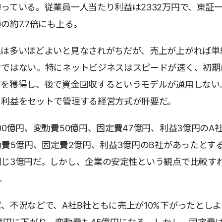
っている。従業員一人当たり利益は2332万円で、東証
の約7.7倍にも上る。
上は多いほどよいと見なされがちだが、売上が上がれば単
けではない。特にネットビジネスはスピードが速く、初期
アを獲得し、後で資金回収するというモデルが通用しない
と利益をセットで管理する経営方式が肝要だ。
00億円、変動費50億円、固定費47億円、利益3億円のA
動費5億円、固定費2億円、利益3億円のB社があったとす
同じ3億円だ。しかし、企業の安定性という観点で比較す
。
、不況などで、A社B社ともに売上が10%下がったとしよ