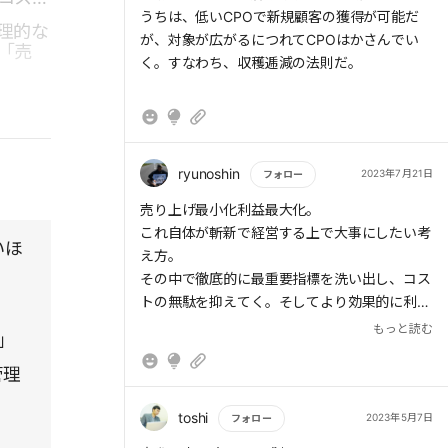
うちは、低いCPOで新規顧客の獲得が可能だ
理的な
が、対象が広がるにつれてCPOはかさんでい
「売
く。すなわち、収穫逓減の法則だ。
ryunoshin
2023年7月21日
フォロー
もっと読む
売り上げ最小化利益最大化。
これ自体が斬新で経営する上で大事にしたい考
いほ
え方。
その中で徹底的に最重要指標を洗い出し、コス
トの無駄を抑えてく。そしてより効果的に利益
を最大化するためにリピーターに力を注ぐ。そ
もっと読む
」
して今の自分に目から鱗だったのがイノベータ
ー理論と収穫逓減の法則。
管理
新規プロダクトがPMFに成功し、新規開拓でイ
ノベーターれ徐々に広げてる段階。今の試算で
toshi
2023年5月7日
フォロー
考えると人数をこのくらい増やすとこのくらい