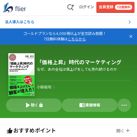
ログイン
会員登録
7日間無料
法人導入はこちら
ゴールドプランなら4,000冊以上が全文読み放題！
7日無料体験は
こちらから
「価格上昇」時代のマーケティング
なぜ、あの会社は値上げをしても売れ続けるのか
小阪裕司
聴く
書籍情報
おすすめポイント
開く