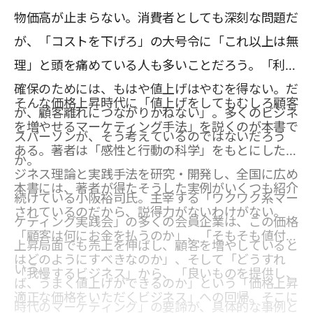
物価高が止まらない。消費者としても深刻な問題だ
が、「コストを下げろ」の大号令に「これ以上は無
理」と頭を痛めている人も多いことだろう。「利益
確保のためには、もはや値上げはやむを得ない。だ
そんな価格上昇時代に「値上げをしてもむしろ顧客
が、顧客離れにつながりかねない」。多くのビジネ
を増やせるマーケティング手法」を説くのが本書で
スパーソンが、そう考えているのではないだろう
ある。著者は「感性と行動の科学」をもとにしたビ
か。
ジネス理論と実践手法を研究・開発し、全国に広め
本書には、著者が得たそうした実例がいくつも紹介
続けている小阪裕司氏。主宰する「ワクワク系マー
されているのだから、説得力がないわけがない。
ケティング実践会」の多くの会員企業は、この価格
「顧客は何にお金を払うのか」、「そもそも値付け
上昇局面でも売上を伸ばし、顧客を増やしていると
はどのようにすべきなのか」、そして「どうすれ
いう。
「我慢するビジネス」から、「良いものを提供し、
ば、うまく値上げができるのか」という「価格上昇
適正な価格をいただくビジネス」への回帰。そこに
時代のマーケティング」の要諦が、具体的な事例と