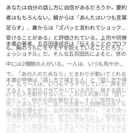
あなたは自分の話し方に自信があるだろうか。要約
者はもちろんない。親からは「あんたはいつも言葉
足らず」、妻からは「ズバッと言われてショックを
受けることがある」と評価されている。上司や同僚
本書の著者、五百田達成氏は「伝えることのプロフ
も、胸のうちにモヤモヤを抱えていることだろう。
ェッショナル」だ。そんな五百田氏によると、世の
中には2種類の人がいる。一人は、いつも和やか
で、「あの人のためなら」とまわりが動いてくれる
本書の特徴は「話し方で損する人」と「話し方で得
人。もう一人は、いつもイライラしていて、声をか
する人」を対比させて示している点だ。損する話し
けても人を動かせない人。この2人の違いは「話し
方として、相手の話を要約する、すぐに質問をはさ
方」にあるという。話し方次第で人間関係は良くも
んで話の腰を折る、出欠の返事が遅い、「また誘っ
悪くもなるのだ。
「損得なんか抜きで、好きに話したい」「相手がど
てください」と言う、ちょっと叱られるとすぐ落ち
う思おうと関係ない」と思う人はきっと少ないはず
込む、などが挙げられている。ドキッとする人も多