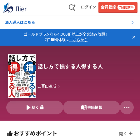
ログイン
会員登録
7日間無料
法人導入はこちら
ゴールドプランなら4,000冊以上が全文読み放題！
7日無料体験は
こちらから
話し方で損する人得する人
五百田達成
聴く
書籍情報
おすすめポイント
開く