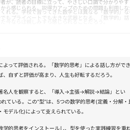
著者が、読者の目線に立って、やさしい口調で分かりやす
々から感じられる。説得力アップのための問題も利用しな
てくれる。学校で習ってきた数学とは異なる「数学的」な
ンでもプライベートでも大きな武器となる、「数学的」話
った今ならば親しみすら感じられることだろう。
。
点
によって評価される。「数学的思考」による話し方がで
ば、自ずと評価が高まり、人生も好転するだろう。
著名人を観察すると、「導入→主張→解説→結論」とい
われている。この“型”は、5つの数学的思考(定義・分解・
・モデル化)によって支えられている。
数学的思考をインストールし、型を使った実践練習を重