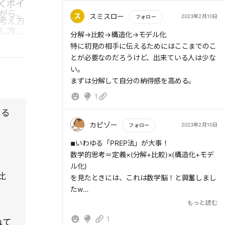
くポイ
ります。実は、話し方で評価されてしまう傾向
がら、
にあります。
ス
スミスロー
2023年2月10日
フォロー
考え方
話が上手な人は、導入→主張→解説→結論と
し方を
もっと読む
分解→比較→構造化→モデル化
いう型を使っています。それは5つの数学的思
特に初見の相手に伝えるためにはここまでのこ
考(定義・分解・比較・構造化・モデル化)によ
とが必要なのだろうけど、出来ている人は少な
って支えられているのです。
い。
ただ、話し方を決めるのは思考です。いくら
まずは分解して自分の納得感を高める。
口調や発言等の話し方を変えても、思考を変え
1
なければいけないのです。実は数学的思考を身
につけると、話し方は自動的に変わるのです。
きる
話し方が変われば、人生も変わるのです。
カピゾー
2023年2月10日
フォロー
もっと読む
さあ、全力で目の前にいる人を応援していき
◾︎いわゆる「PREP法」が大事！
ましょう。
数学的思考＝定義×(分解+比較)×(構造化+モデ
ル化)
比
を見たときには、これは数学脳！と興奮しまし
たw
読んでみると、基本はPREP法(結論・理由・具
もっと読む
体例・結論)が骨格の話かと思いました。
1
ねて