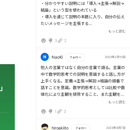
・分かりやすい説明には「導入→主張→解説→
結論」という型を使われている
・導入を通じて説明の本題に入り、自分の伝え
たいメッセージを主張する
・それから、主張について詳しい解説を行い、
もっと読む
最後に結論を伝えてまとめる
3
2
・型のうち、導入と解説は難易度が高いが、そ
れぞれ「定義」、「分解・比較・構造化・モデ
ル化」のスキルが求められる
N
NaoKi
2023年2月10日
フォロー
・導入
もっと読む
他人の言葉ではなく自分の言葉で語る。言葉の
・定義
中で数学的思考での説明を意識すると話し方が
・言葉の定義
上手くなる。定義→主張→解説→結論の順番で
・場の定義※以下何かが不明確はストレス
」
話すことを意識。数学的思考としては比較や数
・話にかかる時間
値化により主観を排除すること、また主観を加
・本題を話すうえでの前提
える場合も具体性を持たせること。このあたり
もっと読む
・話をする目的
を意識してみよう。
・解説
1
3
・分解
・比較※違いをもとに理解を深める
hiroakiito
2023年8月7日
フォロー