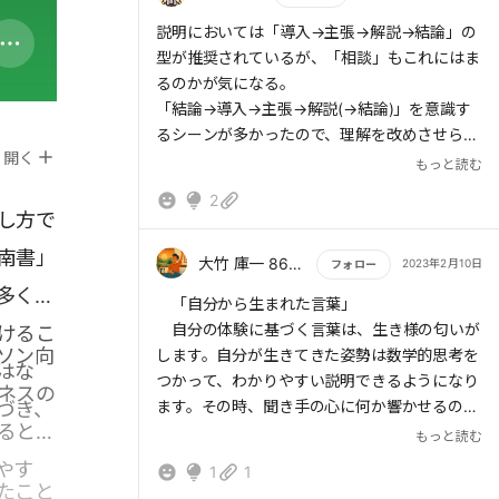
・構造化※既知の同構造の別のもので理解
・モデル化※既知の法則の威を借る
もっと読む
説明においては「導入→主張→解説→結論」の
【アクションプラン】
型が推奨されているが、「相談」もこれにはま
・導入と解説それぞれに必要なスキルをフル活
るのかが気になる。
「結論→導入→主張→解説(→結論)」を意識す
るシーンが多かったので、理解を改めさせられ
開く
た。
もっと読む
アドリブでできるよう訓練していきたい。
2
し方で
南書」
大竹 庫一 860×Kura
2023年2月10日
フォロー
多くの
もっと読む
「自分から生まれた言葉」
自分の体験に基づく言葉は、生き様の匂いが
けるこ
ソン向
します。自分が生きてきた姿勢は数学的思考を
はな
つかって、わかりやすい説明できるようになり
ネスの
ます。その時、聞き手の心に何か響かせるので
づき、
るとい
しょう。
もっと読む
やす
1
1
少し話すだけでできる人だと感じることがあ
たこと