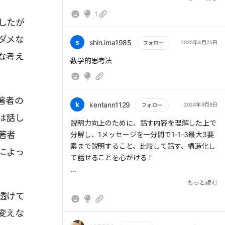
1
したが
ダメな
s
shin.ima1985
2025年4月25日
フォロー
な考え
もっと読む
数学的思考法
著者の
k
kentann1129
2024年9月9日
フォロー
は話し
もっと読む
説明力向上のために、話す内容を理解した上で
著者
分解し、1メッセージを一分間で1-1-3最大3要
素まで説明すること、比較して話す、構造化し
によっ
て話せることを心がける！
■説明がうまい人は「導入→主張→解説→結
もっと読む
論」の型で話す
透けて
変えな
> 定義する