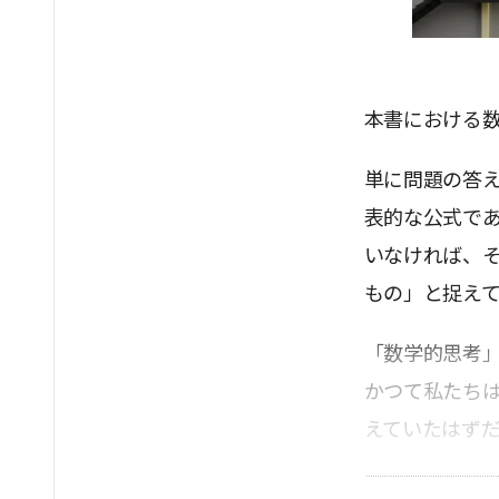
本書における
単に問題の答
表的な公式で
いなければ、
もの」と捉え
「数学的思考
かつて私たち
えていたはず