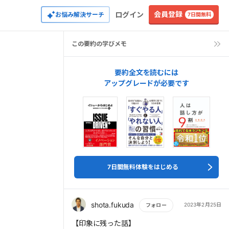
会員登録
ログイン
お悩み解決サーチ
7日間無料
この要約の学びメモ
要約全文を読むには
アップグレードが必要です
7日間無料体験をはじめる
shota.fukuda
2023年2月25日
フォロー
もっと読む
【印象に残った話】