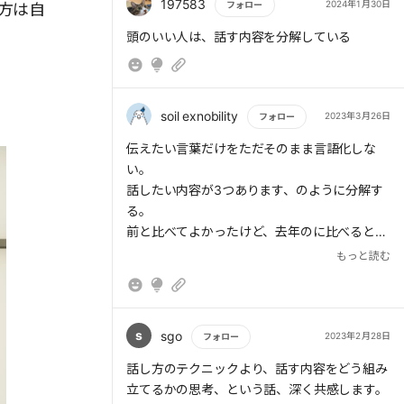
197583
2024年1月30日
フォロー
方は自
> １つめは「言葉の定義」だ。話の中に知らな
もっと読む
頭のいい人は、話す内容を分解している
い言葉がでてくれば、当然聞き手は理解できな
い。知らない言葉が入った話を聞かされるのは
苦痛であるし、イメージする言葉の認識がずれ
ていればコミュニケーションが成り立たない。
soil exnobility
2023年3月26日
フォロー
相手が知らない可能性のある言葉は丁寧に定義
もっと読む
をし、完全に分かってもらったうえで本題に入
伝えたい言葉だけをただそのまま言語化しな
っていくとよい。
い。
話したい内容が3つあります、のように分解す
> ２つめは「場の定義」だ。「話にかかる時
る。
間」「本題を話すうえでの前提」「話をする目
前と比べてよかったけど、去年のに比べるとと
的」——これらのいずれかが不明確であると、
いったように比較化する。
もっと読む
聞き手に強いストレスを与え、コミュニケーシ
他社の言葉やビジネスの法則を用いて説得力を
ョンへの意欲に温度差が出てきてしまう。聞き
増幅させる。
手がどういうつもりで話に向き合い、その場に
参加すればよいのかをあらかじめ定義してしま
s
sgo
2023年2月28日
フォロー
うとよい。事前に予測ができれば、相手のスト
もっと読む
話し方のテクニックより、話す内容をどう組み
レスも軽減され、話を聞いてもらいやすくな
立てるかの思考、という話、深く共感します。
る。