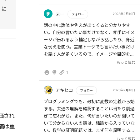
うに
ま
まー
2023年2月10日
フォロー
もっと読む
話の中に数値や例えが出てくると分かりやす
い。自分の言いたい事だけでなく、相手にイメ
ージが伝わるよう補足しながら話したり、身近
な例えを使う。営業トークでも言いたい事だけ
を話す人が多くいるので、イメージや目的を持
って話すこと。相手に自然と気を使えればあま
もっと読む
り悩まなくてすむ事。
1
アキヒコ
2023年2月10日
フォロー
もっと読む
プログラミングでも、最初に変数の定義から始
まる。共通の理解を確認することは当たり前過
価され
ぎて忘れがち。また、何が言いたいのか聞いて
いて分からない人の話は、結論から入っていな
価は重
い。数学の証明問題では、まず何を証明するか
を宣言していたな。
もっと読む