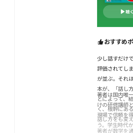
聴
おすすめ
少し話すだけ
評価されてし
が並ぶ。それ
本が、「話し
著者は国内唯
とによって、
けの研修講師
く、根幹にあ
現場で信頼を
話し方をも変
う。学生時代
著者が数学を