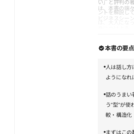
い」と評判の
は、本書の端
ントを解説し
ビジネスシー
は、大人にな
身につけよう
本書の要
人は話し方
ようになれ
話のうまい
う“型”が使
較・構造化
まずはこの