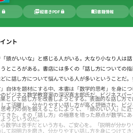
く
縦書きPDF
書籍情報
ポイント
で「頭がいいな」と感じる人がいる。大なり小なり人は話
まうところがある。書店には多くの「話し方についての指
ほどに話し方について悩んでいる人が多いということだ。
方」自体を題材にする中、本書は「数学的思考」を身につ
一のビジネス数学教育家の深沢真太郎氏だ。ビジネスパー
結果として話し方を改善しようとする。表面的な話し方で
として活躍し、分かりやすい話し方が高く評価され、ビジ
る思考力の側を鍛えることによって、「頭のいい人」に近
得てきた。その「話し方」の極意を培った原点が数学にあ
えようというのだ。
から数学は苦手だという方も、ご安心を。「説明が分かり
通して説明力を磨き、分かりやすい話し方を身につけてき