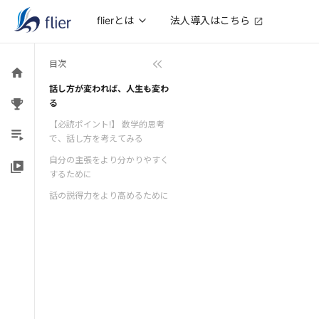
法人導入はこちら
flierとは
目次
話し方が変われば、人生も変わ
る
【必読ポイント!】 数学的思考
で、話し方を考えてみる
自分の主張をより分かりやすく
するために
話の説得力をより高めるために