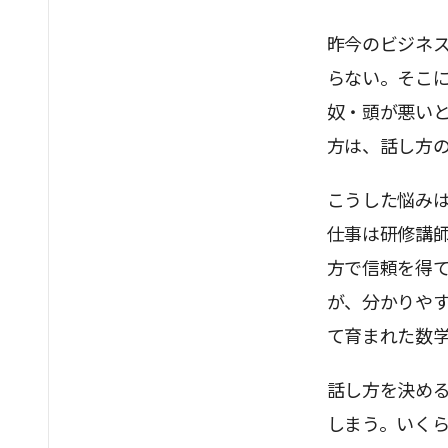
昨今のビジネ
らない。そこ
奴・頭が悪い
方は、話し方
こうした悩み
仕事は研修講
方で信頼を得
が、分かりや
て育まれた数
話し方を決め
しまう。いく