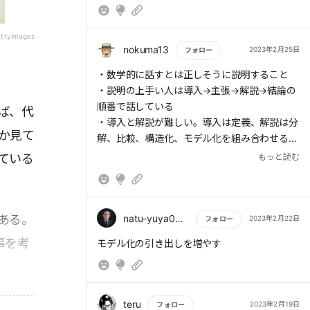
ettyimages
> 頭のいい人は、話す内容を分解している。分
nokuma13
2023年2月25日
フォロー
解とは、「分けることで解る」という意味だ。
もっと読む
数学の授業で学んだ因数分解は、分けることで
・数学的に話すとは正しそうに説明すること
解る例だ。例えば「私の仕事には3つの要素が
・説明の上手い人は導入→主張→解説→結論の
あります」と話の構成要素を分けて伝えれば、
順番で話している
ば、代
「今から3つの事柄が出てくるのか」という認
・導入と解説が難しい。導入は定義、解説は分
か見て
識を聞き手に持たせ、スムーズな理解を促すこ
解、比較、構造化、モデル化を組み合わせるス
とができる。結果として分かりやすいと感じて
キルが必要
もっと読む
ている
もらいやすくなる。
・自分の言葉は自分の生き方によって備わる
。
> 話しながら話すことを考えるのではなく、事
前に因数分解をしてから話し始める習慣をつけ
natu-yuya0815
ある。
2023年2月22日
フォロー
よう。因数分解の最初のステップは、相手が理
事を考
もっと読む
モデル化の引き出しを増やす
解するために必要な最低数の要素を挙げること
だ。そして、その要素に順番をつける。さら
に、各要素を相手が理解するために必要な最低
数の要素を挙げて、新しく挙げた要素にも順番
teru
2023年2月19日
フォロー