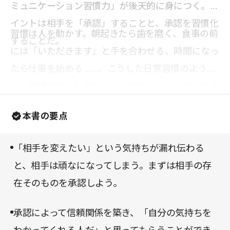
ミュニケーション習慣力」が後天的に身につく。ポ
イントは相手を「承認」することと、承認を習慣化
習慣は人を動かす。朝起きたら歯を磨く、食事の前
することだ。
には「いただきます」と手を合わせる、時間になっ
たら仕事を始める……。こうした日常習慣のよう
に、意識せずとも良いコミュニケーションがとれる
習慣が定着すれば、メンバーとの関係性やチームの
本書の要点
成果は自然と変わり始めるだろう。
「相手を変えたい」という気持ちが漏れ伝わる
と、相手は頑なになってしまう。まずは相手の存
在そのものを承認しよう。
承認によって信頼関係を築き、「自分の気持ちを