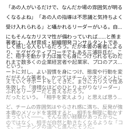
「あの人がいるだけで、なんだか場の雰囲気が明る
くなるよね」「あの人の指導は不思議と気持ちよく
受け入れられる」と囁かれるリーダーがいる。自分
にもそんなカリスマ性が備わっていれば……と羨ま
著者は、人材育成・組織開発コンサルタントであ
しく感じる人もいるだろう。だが本書の著者による
り、エグゼクティブコーチでもある三浦将氏だ。こ
と、相手を動かす力は誰でも身につけられるものだ
れまで数多くの企業経営者や起業家、プロのアスリ
という。
ートに対し、よい習慣を身につけ、態度や行動を変
だがそんな著者も、かつてはチームマネジメントに
えていくサポートをしてきた。まさにカリスマ性あ
失敗した「滑稽なほどのひとりよがりなリーダー」
ふれるリーダーだと言えるだろう。
だったという。「相手を変えよう」と思えば思うほ
ど、チームの雰囲気はやらされ感に満ち、反発が強
本書のメソッドを実践すると、相手を無理に動かす
まっていく――。そんな苦い経験があったからこ
のではなく、相手が自然と動きたくなるような「コ
そ、コーチングの道へと進んだそうだ。