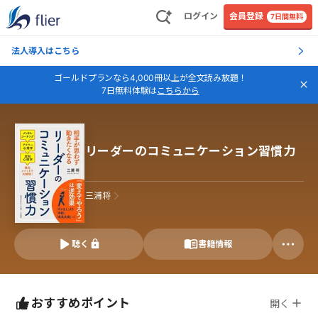
ログイン
会員登録
7日間無料
法人導入はこちら
ゴールドプランなら4,000冊以上が全文読み放題！
7日無料体験は
こちらから
リーダーのコミュニケーション習慣力
三浦将
聴く
書籍情報
おすすめポイント
開く