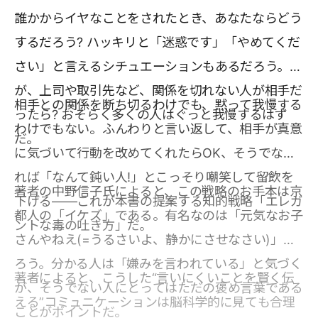
誰かからイヤなことをされたとき、あなたならどう
するだろう? ハッキリと「迷惑です」「やめてくだ
さい」と言えるシチュエーションもあるだろう。だ
が、上司や取引先など、関係を切れない人が相手だ
相手との関係を断ち切るわけでも、黙って我慢する
ったら? おそらく多くの人はぐっと我慢するはず
わけでもない。ふんわりと言い返して、相手が真意
だ。
に気づいて行動を改めてくれたらOK、そうでなけ
れば「なんて鈍い人!」とこっそり嘲笑して留飲を
著者の中野信子氏によると、この戦略のお手本は京
下げる――これが本書の提案する知的戦略「エレガ
都人の「イケズ」である。有名なのは「元気なお子
ントな毒の吐き方」だ。
さんやねえ(=うるさいよ、静かにさせなさい)」だ
ろう。分かる人は「嫌みを言われている」と気づく
著者によると、こうした“言いにくいことを賢く伝
が、そうでない人にとってはただの褒め言葉である
える”コミュニケーションは脳科学的に見ても合理
ことがポイントだ。