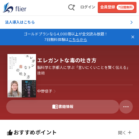
ログイン
会員登録
7日間無料
法人導入はこちら
ゴールドプランなら4,000冊以上が全文読み放題！
7日無料体験は
こちらから
エレガントな毒の吐き方
脳科学と京都人に学ぶ「言いにくいことを賢く伝える」
技術
中野信子
書籍情報
おすすめポイント
開く