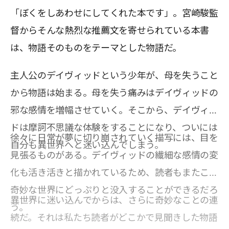
「ぼくをしあわせにしてくれた本です」。宮崎駿監
督からそんな熱烈な推薦文を寄せられている本書
は、物語そのものをテーマとした物語だ。
主人公のデイヴィッドという少年が、母を失うこと
から物語は始まる。母を失う痛みはデイヴィッドの
邪な感情を増幅させていく。そこから、デイヴィッ
ドは摩訶不思議な体験をすることになり、ついには
徐々に日常が夢に切り崩されていく描写には、目を
自分も異世界へと迷い込んでしまう。
見張るものがある。デイヴィッドの繊細な感情の変
化も活き活きと描かれているため、読者もまたこの
奇妙な世界にどっぷりと没入することができるだろ
異世界に迷い込んでからは、さらに奇妙なことの連
う。
続だ。それは私たち読者がどこかで見聞きした物語