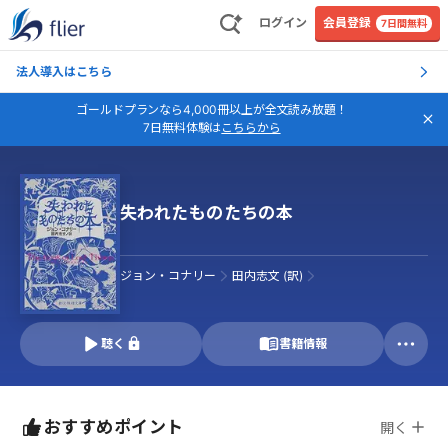
ログイン
会員登録
7日間無料
法人導入はこちら
ゴールドプランなら4,000冊以上が全文読み放題！
7日無料体験は
こちらから
失われたものたちの本
ジョン・コナリー
田内志文 (訳)
聴く
書籍情報
おすすめポイント
開く