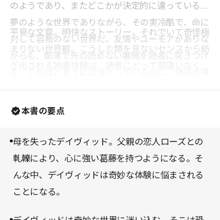
のようであり、またどこかが決定的に違っている。
夢のような世界でありながら、その実冷酷で、命に
平易な文章。明快なストーリー。それでいて奇怪極
対して容赦のない世界だ。友情やユーモアがありな
まりない世界観。こうした類を見ないセンスから紡
がらも、酷薄で先の読めない展開を読者に突きつけ
ぎ出される読書体験は、読者にとって間違いなく特
る。これほどまでに混沌としているのに、物語の導
別なものになるだろう。
線はしっかりとしており、読者がストーリーを見失
うことはない。作者の類まれなる筆力は、デイヴィ
本書の要点
ッド少年の体験を通して、おどろおどろしい者達を
極めて繊細に表現している。油断していると、背筋
母を失ったデイヴィッド。父親の恋人ローズとの
をゾッとさせられることがある。
軋轢により、心に強い葛藤を持つようになる。そ
んな中、デイヴィッドは奇妙な体験に悩まされる
ことになる。