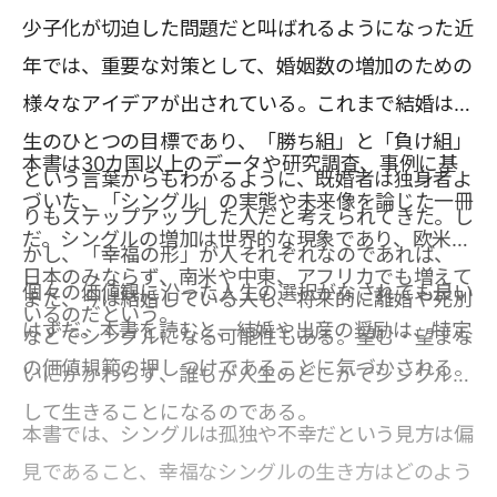
少子化が切迫した問題だと叫ばれるようになった近
年では、重要な対策として、婚姻数の増加のための
様々なアイデアが出されている。これまで結婚は人
生のひとつの目標であり、「勝ち組」と「負け組」
本書は30カ国以上のデータや研究調査、事例に基
という言葉からもわかるように、既婚者は独身者よ
づいた、「シングル」の実態や未来像を論じた一冊
りもステップアップした人だと考えられてきた。し
だ。シングルの増加は世界的な現象であり、欧米や
かし、「幸福の形」が人それぞれなのであれば、
日本のみならず、南米や中東、アフリカでも増えて
個々の価値観に沿った人生の選択がなされても良い
また、今は結婚している人も、将来的に離婚や死別
いるのだという。
はずだ。本書を読むと、結婚や出産の奨励は、特定
などでシングルになる可能性もある。望む・望まな
の価値規範の押しつけであることに気づかされる。
いにかかわらず、誰もが人生のどこかでシングルと
して生きることになるのである。
本書では、シングルは孤独や不幸だという見方は偏
見であること、幸福なシングルの生き方はどのよう