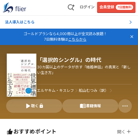
ログイン
会員登録
7日間無料
法人導入はこちら
ゴールドプランなら4,000冊以上が全文読み放題！
7日無料体験は
こちらから
「選択的シングル」の時代
30カ国以上のデータが示す「結婚神話」の真実と「新し
い生き方」
エルヤキム・キスレフ
舩山むつみ（訳）
聴く
書籍情報
おすすめポイント
開く