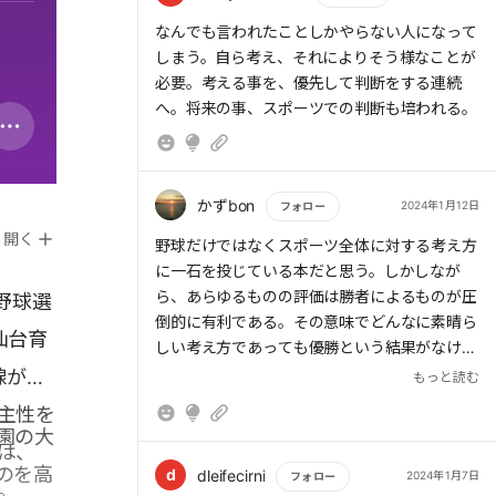
おける「一人ひとりを大切にすること」であ
もっと読む
なんでも言われたことしかやらない人になって
る。
しまう。自ら考え、それによりそう様なことが
必要。考える事を、優先して判断をする連続
へ。将来の事、スポーツでの判断も培われる。
> 役割が違っても、全ての選手がチームに貢献
していると自覚できる。そんな組織こそが理想
である。
かずbon
2024年1月12日
フォロー
開く
もっと読む
野球だけではなくスポーツ全体に対する考え方
に一石を投じている本だと思う。しかしなが
> 自分の売りは何か、何をアピールして自分の
ら、あらゆるものの評価は勝者によるものが圧
野球選
存在感を出すか。こうした発想は社会ではとて
倒的に有利である。その意味でどんなに素晴ら
仙台育
も大事になってくる。
しい考え方であっても優勝という結果がなけれ
ば説得力は低かっただろうことも想像に難くな
線が爆
もっと読む
い。スポーツは選手としての期間が限られてい
主性を
るので、そのままスポーツの世界でやれる人ば
園の大
> 重要なのは、野球から離れたときにきちんと
かりではないとすれば、筆者の言う通り人とし
は、
のを高
勝負できる人間になっていることである。
ていかに生きていくか、その力をスポーツを通
d
dleifecirni
2024年1月7日
フォロー
。