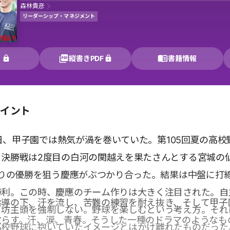
森林貴彦
リーダーシップ・マネジメント
く
縦書きPDF
書籍情報
ポイント
23日、甲子園では熱気が渦を巻いていた。第105回夏の高校
、決勝戦は2度目の白河の関越えを果たさんとする宮城の
ぶりの優勝を狙う慶應がぶつかり合った。結果は中盤に打
勝利。この時、慶應のチーム作りは大きく注目された。自
指導の下、汗を流し、苦難の練習を耐え抜き、そして甲子
。坊主頭を強制しない。野球を楽しむという考え方。それ
散らす。汗、涙、青春。そうした一種のドラマのようなも
高校野球に抱いていたイメージとはかけ離れたものだった