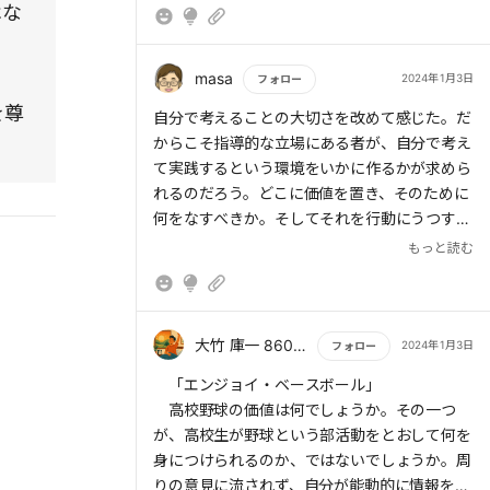
はな
masa
2024年1月3日
フォロー
を尊
もっと読む
自分で考えることの大切さを改めて感じた。だ
からこそ指導的な立場にある者が、自分で考え
て実践するという環境をいかに作るかが求めら
れるのだろう。どこに価値を置き、そのために
何をなすべきか。そしてそれを行動にうつす。
求められること、やるべきことはシンプルだ。
もっと読む
大竹 庫一 860×Kura
2024年1月3日
フォロー
もっと読む
「エンジョイ・ベースボール」
高校野球の価値は何でしょうか。その一つ
が、高校生が野球という部活動をとおして何を
身につけられるのか、ではないでしょうか。周
りの意見に流されず、自分が能動的に情報を集