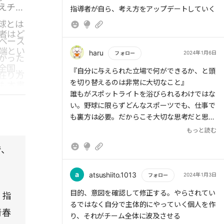
して身につけていく必要があると思う。
えチー
もっと読む
指導者が自ら、考え方をアップデートしていく
球とは
者はど
> そこで重要なのが「問いかけ」だ。プレーの
ベース
結果を褒めたり叱ったりするのではなく「どう
端とい
haru
2024年1月6日
フォロー
かった
思っている?」「どうしたいの?」「なぜ、いま
全国の
もっと読む
はそのプレーを選択したの?」と意図を聞く。
『自分に与えられた立場で何ができるか、と頭
在り方
すると選手はだんだん自分で考えるようになっ
を切り替えるのは非常に大切なこと』
も本書
ていく。
誰もがスポットライトを浴びられるわけではな
い。野球に限らずどんなスポーツでも、仕事で
も裏方は必要。だからこそ大切な思考だと思
う。
もっと読む
> 好きだからやっている、だからこそ努力でき
テレビで見た慶応選手たちの笑顔を思い出しな
で、
る、その結果プレーのレベルが上がりチームも
がら、読了。
強くなる、という好循環を回していくほうがよ
い。
a
atsushiito.1013
2024年1月3日
フォロー
もっと読む
目的、意図を確認して修正する。やらされてい
。指
るではなく自分で主体的にやっていく個人を作
青春
り、それがチーム全体に波及させる