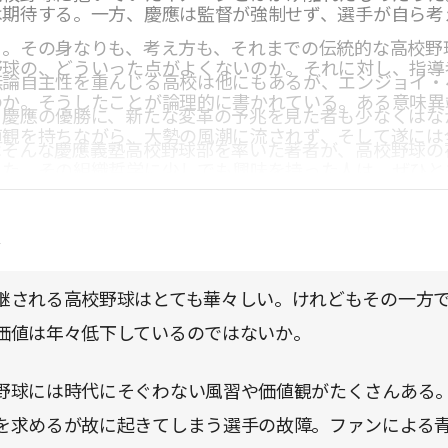
は期待する。一方、慶應は監督が強制せず、選手が自ら考
く。その身なりも、考え方も、それまでの伝統的な高校野
野球の、どういった点がよくないのか。それに対し、指導
無論自主性を重んじる高校は他にもあるが、エンジョイ・
のか。そうしたことが論理的に書かれている。ある意味異
る慶應の優勝に、新たな変革の予兆を見た者も少なくはな
値観を持ちながら、大勢の風潮に流されず、そして遂には
はそんな慶應義塾高校野球部を率いた著者が、高校野球の
った。その組織哲学に少しでも興味を持った人は、ぜひと
容となっている。
ほしい。
点
継される高校野球はとても華々しい。けれどもその一方
価値は年々低下しているのではないか。
野球には時代にそぐわない風習や価値観がたくさんある
を求めるが故に起きてしまう選手の故障。ファンによる