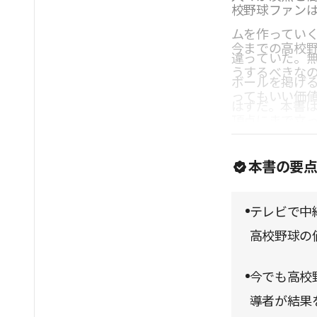
校野球ファン
ムを作ってい
今までの高校
違っていた。
うするべきな
ボールを掲げ
ってもいい価
はずだ。本書
頂点にまで立
を問い直す内
を手に取って
本書の要
テレビで中
高校野球の
今でも高校
導者が結果