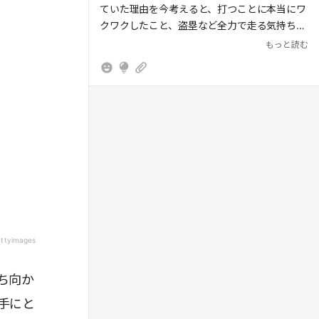
ていた理由を今考えると、打つことに本当にワ
さあ、全力で目の前にいる人を応援していき
クワクしたこと、盗塁など全力で走る気持ちよ
ましょう。
さ、こんな単純なことだった。練習は辛かった
もっと読む
けど、そのために耐えられたかなー。勝つとか
負けるとか、何かに貢献するとかしないとか、
全く考えていない感じでした（笑）
ttyimages
ち向か
手にと