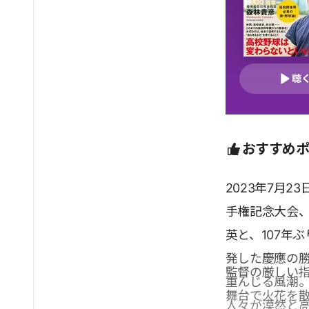
聴
おすすめ
2023年7月
手権記念大会
英と、107年
発した慶應の
監督の厳しい
重んじる風潮
舞台で火花を
人々が漠然と