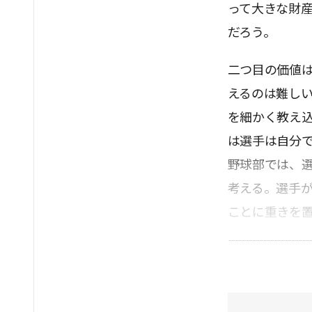
って大きな財
だろう。
二つ目の価値
えるのは難し
を細かく教え
は選手は自分
野球部では、
考える。選手
ことに重きを