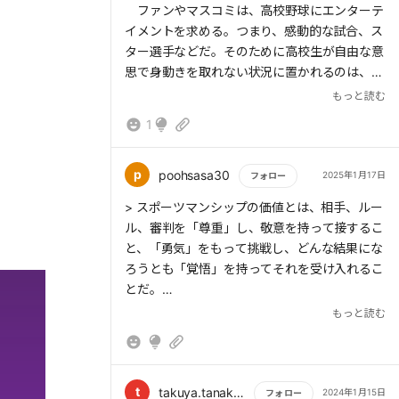
ファンやマスコミは、高校野球にエンターテ
イメントを求める。つまり、感動的な試合、ス
ター選手などだ。そのために高校生が自由な意
思で身動きを取れない状況に置かれるのは、お
かしい。
もっと読む
高校野球の本来の役割は、選手の成長であ
1
る。選手生命は、いつか終わる。野球から離れ
たときにきちんと勝負できる人間になっていな
ければいけない。 そして、野球をやるとこん
p
poohsasa30
2025年1月17日
フォロー
なに素晴らしい人間に育っていくのだな、と多
もっと読む
> スポーツマンシップの価値とは、相手、ルー
くの人に思わせることができなければ、野球自
ル、審判を「尊重」し、敬意を持って接するこ
と、「勇気」をもって挑戦し、どんな結果にな
ろうとも「覚悟」を持ってそれを受け入れるこ
とだ。
もっと読む
> 一つ一つの場面で「どうすればいいのだろ
う?」と考える習慣をつけさせるのが、本書に
t
takuya.tanaka1976
2024年1月15日
フォロー