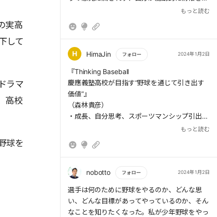
め、自分の考えをもつことかもしれません。
もっと読む
の実高
現在も高校野球の部員は、ほとんど坊主頭で
下して
す。議論をした上で坊主頭にすることを決めて
いるなら、何の問題もありません。しかし、高
H
HimaJin
2024年1月2日
フォロー
校野球といえば坊主頭だという同調圧力、前例
もっと読む
『Thinking Baseball
踏襲の思考停止で坊主頭を続けていたとしたら
慶應義塾高校が目指す“野球を通じて引き出す
ドラマ
考える時ではないでしょうか。
価値”』
野球部の部員の中で、自分の売りは何なの
、高校
（森林貴彦）
か、何をアピールして自分の存在感を出すかを
・成長、自分思考、スポーツマンシップ引出す
考えていくでしょう。こうした考え方は社会で
価値
もっと読む
はとても大事になっていきます。誰でも背番号
・誰がための高校野球か、酷使問題、価値低下
野球を
をつけたいのです。しかし、現実はそうはいき
（HimaJinとしては）
ません。自分に与えられた立場で何ができるの
か、と頭を切り替えるのは非常に大切なことで
nobotto
2024年1月2日
フォロー
す。
野球をやると、こんなに素晴らしい人間に育
もっと読む
選手は何のために野球をやるのか、どんな思
っていくと理解されるようになったらいいので
い、どんな目標があってやっているのか、そん
しょう。
なことを知りたくなった。私が少年野球をやっ