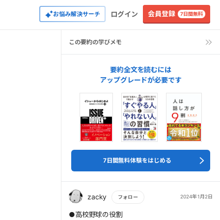
会員登録
ログイン
お悩み解決サーチ
7日間無料
この要約の学びメモ
要約全文を読むには
アップグレードが必要です
7日間無料体験をはじめる
zacky
2024年1月2日
フォロー
もっと読む
●高校野球の役割