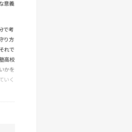
な意義
分で考
守り方
それで
塾高校
いかを
ていく