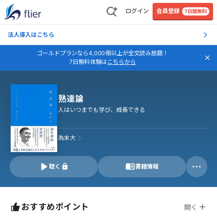
ログイン
会員登録
7日間無料
法人導入はこちら
ゴールドプランなら4,000冊以上が全文読み放題！
7日無料体験は
こちらから
熟達論
人はいつまでも学び、成長できる
為末大
聴く
書籍情報
おすすめポイント
開く