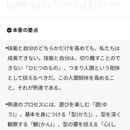
とに挑戦しようとしている人や、うまくいかないこ
教授まで、各界の達人たちから話を聞いた。そこで
とに悩んでいる人、自分はもう成長できないと諦め
気づいたのは、「学び」には、分野を超えた普遍的
ている人にも、この本を読んでもらいたい。
なプロセスとアプローチがあるということだった。
本書の要点
アスリート時代の実体験と引退後の知見を合体さ
せ、「学び」の過程を、すべて自分の言葉で、極め
技能と自分のどちらかだけを高めても、私たちは
て精緻にまとめあげたのが、この『熟達論』だ。
成長できない。技能と自分は、切り離すことので
きない「ひとつのもの」、つまり人間という総体
として捉えるべきだ。この人間総体を高めるこ
と、それが熟達である。
熟達のプロセスには、遊びを楽しむ「遊(ゆ
う)」、基本を身につける「型(かた)」、型を深く
観察する「観(かん)」、型の要を捉える「心(し