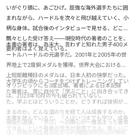
いがぐり頭に、あごひげ。屈強な海外選手たちに囲
まれながら、ハードルを次々と飛び越えていく、小
柄な身体。試合後のインタビューで見せる、どこか
飄々とした受け答え――現役時代の著者のことを、
本書の著者は、為末大。言わずと知れた男子400メ
要約者はよく覚えている。
ートルハードルの元選手だ。2001年と2005年の世
界陸上で2度銅メダルを獲得。世界大会における陸
上短距離種目のメダルは、日本人初の快挙だった。
大学生の頃からコーチをつけずトレーニングしてい
オリンピックにも3度出場。著者による日本記録
た著者は、常に自分で「学ぶこと」に向き合ってき
は、2023年10月の今も破られていない。
た。学ぶとはどういうことか。どうすれば技術が高
まるのか。どんな道のりを経て人は成長するのか。
本書を読んでいると、「人はいつまでも学び、成長
現役引退後、「学び」への関心が一層高まった著者
できる」という著者の信念が実感できる。新しいこ
は、将棋の羽生善治氏からiPS細胞研究の山中伸弥