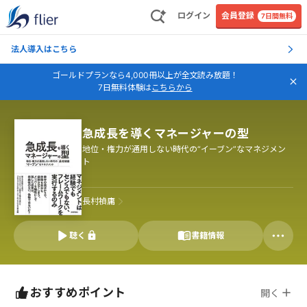
ログイン
会員登録
7日間無料
法人導入はこちら
ゴールドプランなら4,000冊以上が全文読み放題！
7日無料体験は
こちらから
急成長を導くマネージャーの型
地位・権力が通用しない時代の“イーブン”なマネジメン
ト
長村禎庸
聴く
書籍情報
おすすめポイント
開く