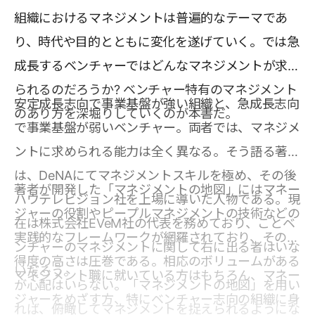
組織におけるマネジメントは普遍的なテーマであ
り、時代や目的とともに変化を遂げていく。では急
成長するベンチャーではどんなマネジメントが求め
られるのだろうか? ベンチャー特有のマネジメント
安定成長志向で事業基盤が強い組織と、急成長志向
のあり方を深堀りしていくのが本書だ。
で事業基盤が弱いベンチャー。両者では、マネジメ
ントに求められる能力は全く異なる。そう語る著者
は、DeNAにてマネジメントスキルを極め、その後
著者が開発した「マネジメントの地図」にはマネー
ハウテレビジョン社を上場に導いた人物である。現
ジャーの役割やピープルマネジメントの技術などの
在は株式会社EVeM社の代表を務めており、ことベ
実践的なフレームワークが網羅されており、その納
ンチャーのマネジメントに関して右に出る者はいな
得度の高さは圧巻である。相応のボリュームがある
いだろう。
マネジメント職に就いている方はもちろん、マネー
が心配はいらない。「マネジメントの地図」を用い
ジャーをめざす方、特にベンチャー志向の組織に身
れば、俯瞰してマネジメントを捉えられるようにな