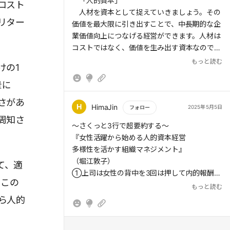
もっと読む
「人的資本」
コスト
るが、女性には内的報酬(内的動機付け)が大き
人材を資本として捉えていきましょう。その
く作用する傾向がある。
リター
価値を最大限に引き出すことで、中長期的な企
業価値向上につなげる経営ができます。人材は
> つまり、「昇進して収入が上がった」ことよ
コストではなく、価値を生み出す資本なので
りも、自分が管理職になることで、部下や組織
す。
もっと読む
が良くなったり、自身も成長していると感じら
けの1
れたりすることに喜びを感じるのだ。
2023年3月期からは、有価証券報告書で人的
景に
資本の情報開示が義務化されています。全ての
> 女性が活躍できる組織に変革するには、「経
さがあ
上場企業がダイバーシティ、その第一歩として
H
HimaJin
2025年5月5日
フォロー
営」「人事(現場)」「社内外コミュニケーショ
の女性活躍推進に対して、本気で取り組まなけ
周知さ
ン」の3つの視点が必要だ。
もっと読む
～さくっと3行で超要約する～
ればならないのです。
『女性活躍から始める人的資本経営
女性管理職比率の高い職場は、組織風土の良
> 視点1 経営陣の取り組み
多様性を活かす組織マネジメント』
さという共通点があります。公平性と連帯感が
> (1)企業のビジョン・目的の明確化
（堀江敦子）
して、適
高いのです。属性に関係なくキャリアアップが
> (2)能力を発揮・評価できる仕組みづくり
①上司は女性の背中を3回は押して内的報酬を
でき、公平に声を聞いてもらえ、必要なときに
。この
> (3)現場と経営を繋げる推進体制の構築
②女性管理職比率の高い職場は組織風土が良
もっと読む
協力を仰げる環境なのです。
い
ら人的
> 視点2 現場(人事)の取り組み
（HimaJinとしては）
さあ、全力で目の前にいる人を一所懸命に応
> (4)管理職パイプラインを意識して、段階ご
Ｑキリンの「なりキリンママ・パパ」やりま
援していきましょう。
とに着実に継続して行う