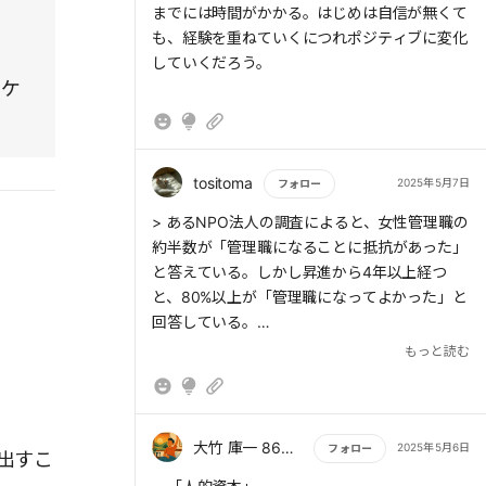
までには時間がかかる。はじめは自信が無くて
も、経験を重ねていくにつれポジティブに変化
していくだろう。
ニケ
tositoma
2025年5月7日
フォロー
もっと読む
> あるNPO法人の調査によると、女性管理職の
約半数が「管理職になることに抵抗があった」
と答えている。しかし昇進から4年以上経つ
と、80%以上が「管理職になってよかった」と
回答している。
もっと読む
> 「管理職になってよかった」と感じるまで、
なぜこんなにも時間がかかるのだろうか。そこ
には求める「報酬」が大きく関わっている。報
酬には昇進や金銭などの「外的報酬」と、やり
大竹 庫一 860×Kura
2025年5月6日
フォロー
出すこ
がいや達成感などの「内的報酬」の2種類があ