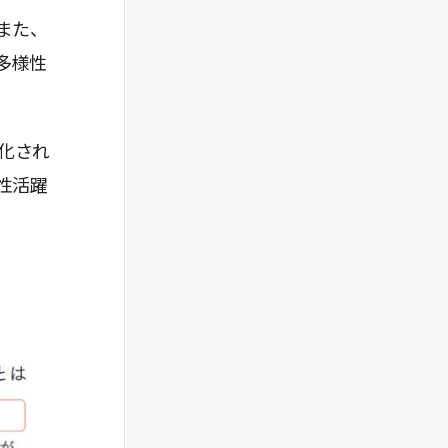
す？
> (5)マネジャー層のアンコンシャス・バイア
また、
スの払拭
多様性
> (6)働きやすい環境の整備
> 視点3 社内外コミュニケーション
> (7)社内外コミュニケーションを強め、社員
化され
に浸透させる/外部環境の変化を捉え、対話を
行う
性活躍
> ステップとしては、まず現場である人事から
取り組み始めて、経営、社内外コミュニケーシ
ョンへと広げていくといいだろう。
> キリンホールディングス株式会社の「なりキ
リンママ・パパ」という取り組みがユニーク
だ。社員が育児や親の介護、パートナーの病気
といったシチュエーションを1カ月間疑似体験