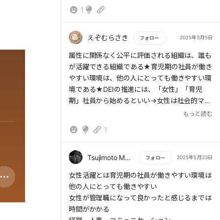
1
えぞむらさき
2025年5月5日
フォロー
もっと読む
属性に関係なく公平に評価される組織は、誰も
が活躍できる組織である★育児期の社員が働き
やすい環境は、他の人にとっても働きやすい環
境である★DEIの推進には、「女性」「育児
期」社員から始めるといい→女性は社会的マイ
ノリティの中のマジョリティであるため、ダイ
もっと読む
バーシティを計る第一のバロメータとなる。人
1
数が多い属性でさえも活躍できない環境なら
ば、当然、他の属性の人達の活躍も難しい★女
性が管理職になりづらい構造と意識の日本★女
Tsujimoto Masaki
2025年5月23日
フォロー
性が昇進から4年以上経つと、80%以上が「管
もっと読む
女性活躍とは育児期の社員が働きやすい環境は
理職になってよかった」と回答★マミートラッ
他の人にとっても働きやすい
ク★
女性が管理職になって良かったと感じるまでは
時間がかかる