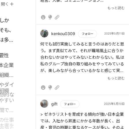
経営、人事、コミュニケーション
開く
もっと読む
> ダイバーシティ・エクイティ・インクルージ
しか
ョン(DEI)
> 保育園のお迎えの時間までに帰れたり、突発
そも、
的な病気に対応できたりするような環境は、誰
kenkou0309
2025年5月11日
フォロー
は多い
もが柔軟な働き方が可能で、それに対する理解
もっと読む
何でも試行実施してみると言うのはありだと思
や評価制度があるということにつながる。
う。まず真似てみて、それが職場風土に合うか
要性
合わないかはやってみないとわからない。私は
女性の背中は3回押す
私のグループ独自の取り組みをやってみている
本企業
が、楽しみながら合っているかなと感じて実施
組織で
している。
もっと読む
やダイ
組織
想的な
やすい
gift
2025年5月10日
フォロー
間では
もっと読む
> ゼネラリストを育成する傾向が強い日本企業
の仕事
では、入社から昇進にかかる年数が長く、出
本書を
産・育児の時期と重なるケースが多い。そのよ