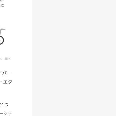
して、突発的な事態に対応できる働き方を学ぶ
のだという。このプログラムを通して、多くの
社員が効率の良い働き方を考えるようになった
というのは、興味深いことである。
ンター提供）
イバー
・エク
1つ
ーシテ