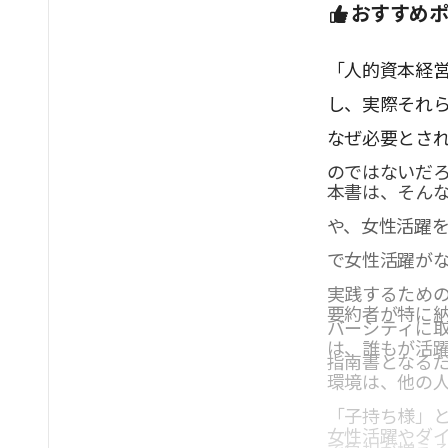
おすすめ
「人的資本経
し、実際それ
なぜ必要とさ
のではないだ
本書は、そん
や、女性活躍
で女性活躍が
実践するため
要約者が特に
バーシティに
は、誰もが活
指南書となる
環境は、他の
「子持ち様」
女性活躍やダ