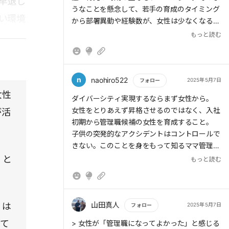
早退し
うなことを懸念して、若手の育成のタイミング
い環境
から部署異動や経験数が、女性は少なくなる傾
向がある。
もっと読む
n
naohiro522
2025年5月7日
フォロー
女性
もっと読む
ダイバーシティ実現するならまず女性から。
女性をとりあえず昇格させるのではなく、入社
が活
初期から管理職候補の女性を育成すること。
子供の突発的なアクシデントはコントロールで
きない。このことを身をもって知るママ管理職
が増えていくことで女性が安心して働く環境整
」と
もっと読む
備が整ってくる。
山田真人
。は
2025年5月7日
フォロー
して
もっと読む
> 女性が「管理職になってよかった」と感じる