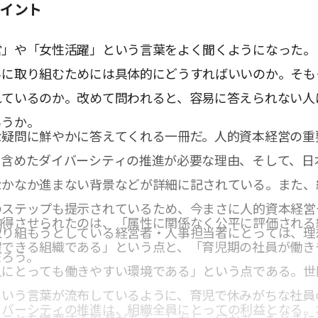
ポイント
営」や「女性活躍」という言葉をよく聞くようになった。
らに取り組むためには具体的にどうすればいいのか。そも
れているのか。改めて問われると、容易に答えられない人
ろうか。
な疑問に鮮やかに答えてくれる一冊だ。人的資本経営の重
を含めたダイバーシティの推進が必要な理由、そして、日
なかなか進まない背景などが詳細に記されている。また、
のステップも提示されているため、今まさに人的資本経営
納得させられたのは、「属性に関係なく公平に評価される
取り組もうとしている経営者・人事担当者にとっては、理
躍できる組織である」という点と、「育児期の社員が働き
だろう。
人にとっても働きやすい環境である」という点である。世
という言葉が流布しているように、育児で休みがちな社員
イバーシティの推進は、組織全員にとっての利益となる。