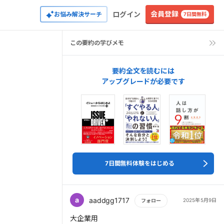
会員登録
ログイン
お悩み解決サーチ
7日間無料
この要約の学びメモ
要約全文を読むには
アップグレードが必要です
7日間無料体験をはじめる
a
aaddgg1717
2025年5月9日
フォロー
もっと読む
大企業用