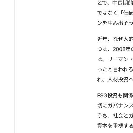
とで、中長期
ではなく「価
ンを生み出そ
近年、なぜ人的
つは、2008
は、リーマン
ったと言われ
れ、人材投資
ESG投資も関係し
切にガバナンス(
うち、社会と
資本を重視す