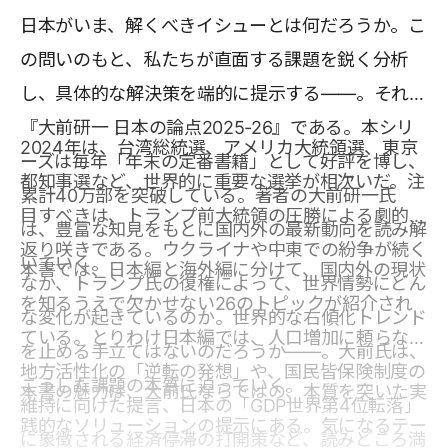
日本がいま、解くべきイシューとは何だろうか。こ
の問いのもと、私たちが直面する課題を鋭く分析
し、具体的な解決策を端的に提示する――。それが
『大前研一 日本の論点2025-26』である。本シリ
2024年は、台湾総統選、アメリカ大統領選、東京
ーズは毎年「年末の定番書籍」として好評を博し、
都知事選など、世界的に重要な選挙が相次いだ。注
累計40万部を突破している。著者の大前研一氏
目すべきは、トランプ前大統領の圧勝による劇的な
は、豊富な知見をもとに国内外の最新動向を読み解
返り咲きである。ウクライナや中東での紛争が続く
いていく。
本書では、日本編と海外編に分けて、国内外の現状
なか、トランプ氏の復権によって、世界情勢にどん
を知るうえで欠かせない26のトピックが紹介され
な変化が起きているのか。世界的な右傾化トレンド
ている。とりわけ日本編では、人口増加に頼らない
を止める手立てはないのだろうか――。大前氏は、
地方活性化の「逆転の発想」や、国民皆保険制度の
こうした課題の本質に迫っていく。
本書の魅力は、大前氏ならではの、本質を突いた実
維持に向けた提言、日本の「GDP世界第4位転落」
践的なソリューションの提示にある。気になるテー
に象徴される経済停滞の打開策など、読みどころ満