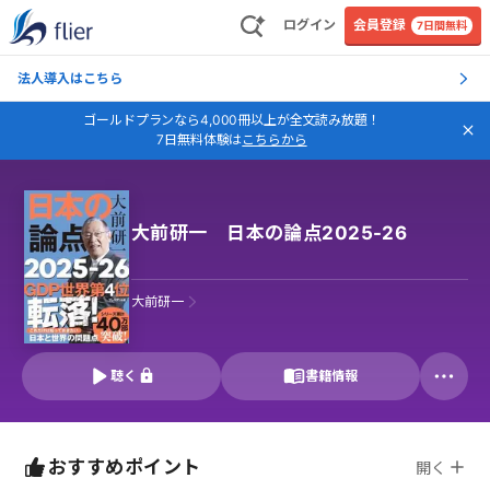
ログイン
会員登録
7日間無料
法人導入はこちら
ゴールドプランなら4,000冊以上が全文読み放題！
7日無料体験は
こちらから
大前研一 日本の論点2025-26
大前研一
聴く
書籍情報
おすすめポイント
開く