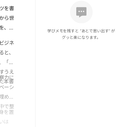
ツを書
から世
を、企
学びメモを残すと “あとで思い出す” が
グッと楽になります。
ビジネ
ると、
、「異
すうえ
察力に
た本書
ベーシ
埋め込
中で整
身を置
いは