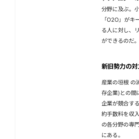
分野に及ぶ。
「O2O」がキ
る人に対し、
ができるのだ
新旧勢力の対
産業の垣根 の
存企業)との間
企業が競合す
約手数料を収
の各分野の専門
にある。