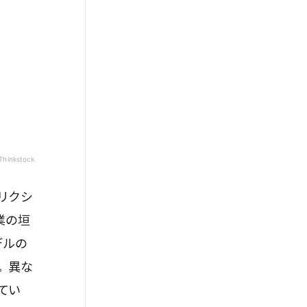
Thinkstock
リクシ
業の垣
デルの
。異な
てい