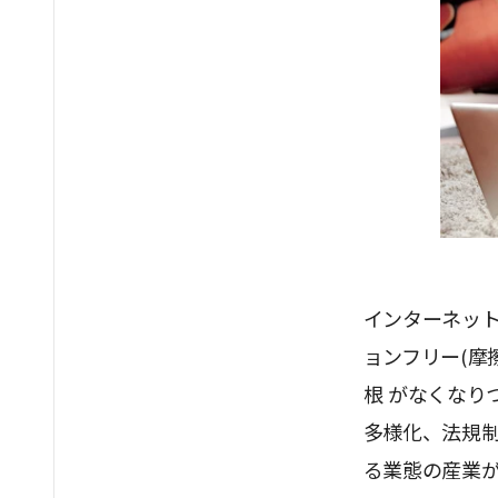
インターネッ
ョンフリー(摩
根 がなくなり
多様化、法規
る業態の産業