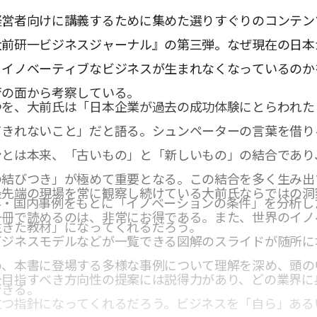
経営者向けに講義するために集めた選りすぐりのコンテン
大前研一ビジネスジャーナル』の第三弾。なぜ現在の日本
るイノベーティブなビジネスが生まれなくなっているのか
育の面から考察している。
つを、大前氏は「日本企業が過去の成功体験にとらわれた
てきれないこと」だと語る。シュンペーターの言葉を借り
ンとは本来、「古いもの」と「新しいもの」の結合であり
の結びつき」が極めて重要となる。この結合を多く生み出
最先端の現場を常に観察し続けている大前氏ならではの洞
外・国内事例をもとに「イノベーションの条件」を分析し
一冊で読めるのは、非常にお得である。また、世界のイノ
生きた教材」になってくれるだろう。
ビジネスモデルなどが一覧できる図解のスライドが随所に
め、本書に登場する多様な事例について理解を深め、頭の
後目指すべき方向性の提案には説得力があり、どの業界に
できる。
立つ指針になってくれるだろう。ビジネスを「自ら」ある