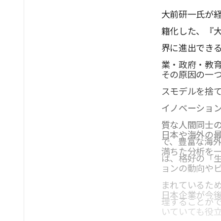
大前研一氏が
籍化した、『
界に進出でき
業・政府・教
その原因の一
スモデルを捨
イノベーショ
質な人間同士
日本や海外の
で、豊富な海
満ちた分析を
は、格好の「
ョンの動向や
まれているた
日本企業が今
理することが
いていても役