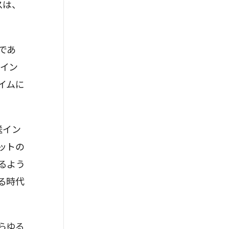
スは、
であ
をイン
イムに
送イン
ットの
るよう
る時代
らゆる