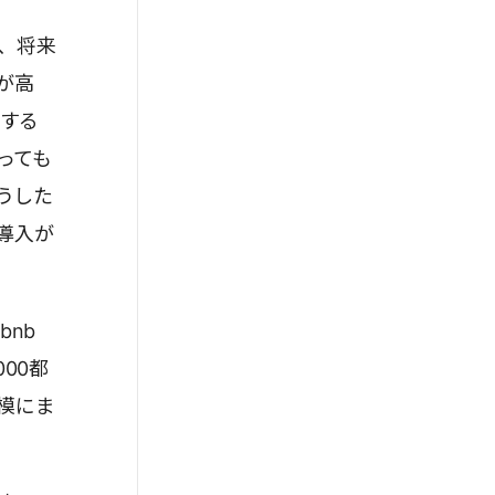
が、将来
が高
にする
っても
うした
導入が
nb
00都
模にま