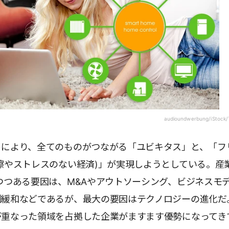
audioundwerbung/iStock/
トにより、全てのものがつながる「ユビキタス」と、「フ
擦やストレスのない経済)」が実現しようとしている。産
つつある要因は、M&Aやアウトソーシング、ビジネスモ
制緩和などであるが、最大の要因はテクノロジーの進化だ
が重なった領域を占拠した企業がますます優勢になってき