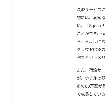
決済サービスに
的には、高額な
い。「Squa
ことができ、
らえるように
クラウドPOS
容易というメ
また、宿泊サー
が、ホテルの競争
市の60万室が
で成長してい