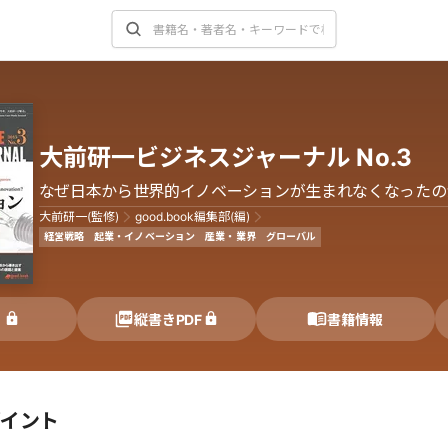
大前研一ビジネスジャーナル No.3
なぜ日本から世界的イノベーションが生まれなくなったの
大前研一(監修)
good.book編集部(編)
経営戦略
起業・イノベーション
産業・業界
グローバル
く
縦書きPDF
書籍情報
ポイント