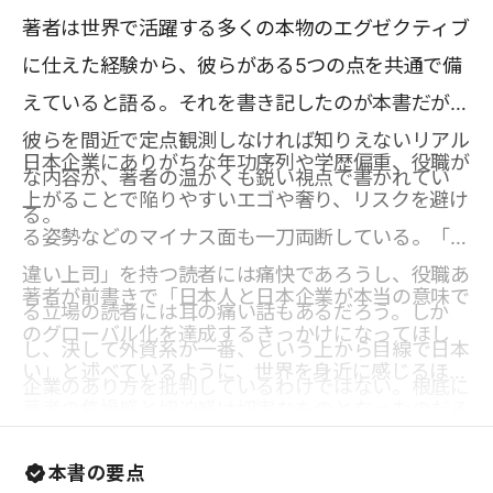
著者は世界で活躍する多くの本物のエグゼクティブ
に仕えた経験から、彼らがある5つの点を共通で備
えていると語る。それを書き記したのが本書だが、
彼らを間近で定点観測しなければ知りえないリアル
日本企業にありがちな年功序列や学歴偏重、役職が
な内容が、著者の温かくも鋭い視点で書かれてい
上がることで陥りやすいエゴや奢り、リスクを避け
る。
る姿勢などのマイナス面も一刀両断している。「勘
違い上司」を持つ読者には痛快であろうし、役職あ
著者が前書きで「日本人と日本企業が本当の意味で
る立場の読者には耳の痛い話もあるだろう。しか
のグローバル化を達成するきっかけになってほし
し、決して外資系が一番、という上から目線で日本
い」と述べているように、世界を身近に感じるほど
企業のあり方を批判しているわけではない。根底に
著者の焦燥感と切迫感は切実なものとなったのだろ
は日本人や日本企業への深い愛情があり、世界基準
う。「ゆでガエル」状態になりつつあると揶揄され
のビジネスを目の当たりにしてきた著者だからこ
本書の要点
る日本だが、その気になれば誰でも変わることがで