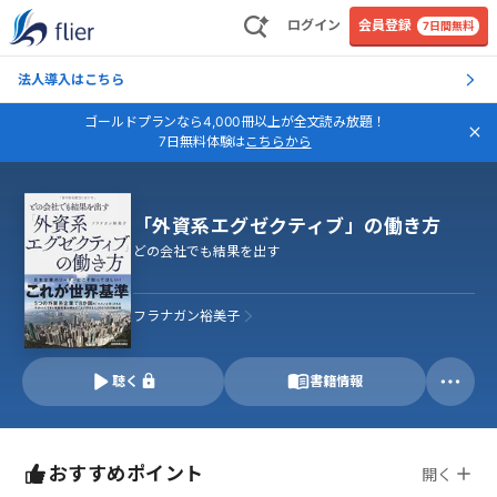
ログイン
会員登録
7日間無料
法人導入はこちら
ゴールドプランなら4,000冊以上が全文読み放題！
7日無料体験は
こちらから
「外資系エグゼクティブ」の働き方
どの会社でも結果を出す
フラナガン裕美子
聴く
書籍情報
おすすめポイント
開く