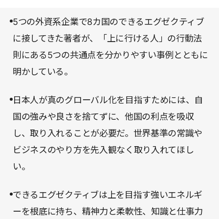
そ、世界に立ち遅れた日本のビジネススタイルに憂
きる。ビジネスのシーンがメインになっているが、
慮していると言えるだろう。
5つの外資系企業で8カ国のできるエグゼクティブ
視点を変えれば人生の生き方、取り組み方への指南
に接してきた著者が、「上に行ける人」の行動法
書ともなる。現状に甘んじていないか、視野を狭め
則にある5つの共通点を分かりやすい事例とともに
ていないか、自身の立ち位置を今一度確認できる貴
明かしている。
重な一冊だ。
日本人が真のグローバル化を目指すためには、自
国の強みや良さを捨てずに、他国の利点を吸収
し、取り入れることが必要だ。世界基準の常識や
ビジネスのやり方を先入観なく取り入れてほし
い。
できるエグゼクティブは上を目指す強いエネルギ
ーを根底に持ち、精神力と柔軟性、知識と仕事力