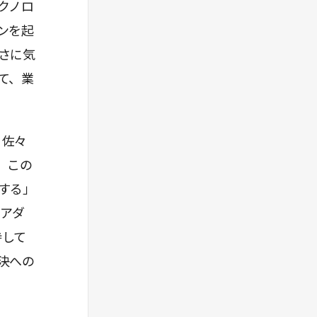
クノロ
ンを起
さに気
て、業
、佐々
。この
する」
ーアダ
持して
決への