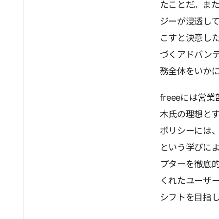
たことだ。ま
ジーが浸透し
こすと決意し
づくアドバン
務全体をいか
freeeには
木氏の理想と
ポリシーには
という学びによ
プターを徹底的
くれたユーザ
シフトを目指