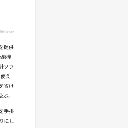
Thinkstock
を提供
金融機
計ソフ
も使え
を省け
及ぶ。
を手掛
りにし