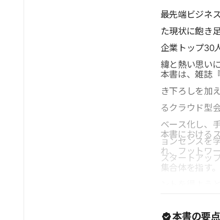
最先端ビジネ
た現状に飽き
企業トップ30
緯と熱い思い
本書は、雑誌
き下ろしを加
るクラウド型会
ベース化し、手
本書における
ョンセンスを
れ、フットワ
スタートアッ
集合体を指す
ントを得ようと
きな違いだとい
本書の要
ったが、今で