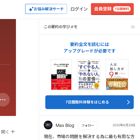
会員登録
ログイン
お悩み解決サーチ
7日間無料
この要約の学びメモ
要約全文を読むには
アップグレードが必要です
7日間無料体験をはじめる
Max Blog
2020年6月29日
フォロー
開く
もっと読む
現在、市場の問題を解決する為に最も有用な方