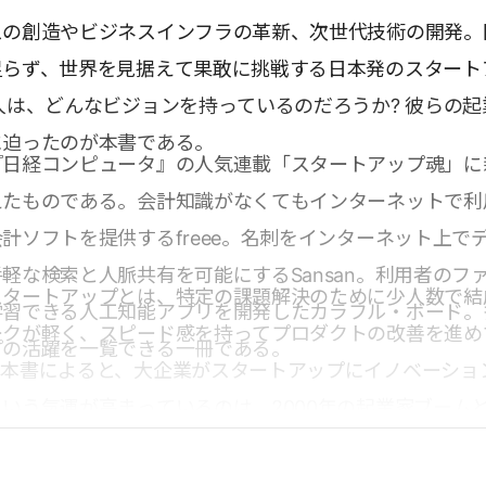
スの創造やビジネスインフラの革新、次世代技術の開発。
足らず、世界を見据えて果敢に挑戦する日本発のスタート
人は、どんなビジョンを持っているのだろうか? 彼らの起
に迫ったのが本書である。
『日経コンピュータ』の人気連載「スタートアップ魂」に
えたものである。会計知識がなくてもインターネットで利
計ソフトを提供するfreee。名刺をインターネット上で
軽な検索と人脈共有を可能にするSansan。利用者のフ
スタートアップとは、特定の課題解決のために少人数で結
学習できる人工知能アプリを開発したカラフル・ボード。
ークが軽く、スピード感を持ってプロダクトの改善を進め
プの活躍を一覧できる一冊である。
。本書によると、大企業がスタートアップにイノベーショ
いう気運が高まっているのは、2000年の起業家ブーム
う。2、3年前ならば、数億円規模の資金調達は極めて
点
は数十億円規模での資金調達が増えており、起業家が育つ