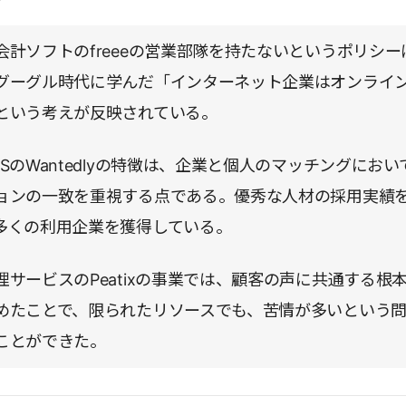
つある。本書に登場する起業家たちが共通して持つ、志、
会計ソフトのfreeeの営業部隊を持たないというポリシー
デアを具現化する力は、大きな組織で働く人にも間違いな
グーグル時代に学んだ「インターネット企業はオンライ
のヒントを与えてくれるだろう。
という考えが反映されている。
SのWantedlyの特徴は、企業と個人のマッチングにおい
ョンの一致を重視する点である。優秀な人材の採用実績
多くの利用企業を獲得している。
理サービスのPeatixの事業では、顧客の声に共通する根
めたことで、限られたリソースでも、苦情が多いという
ことができた。