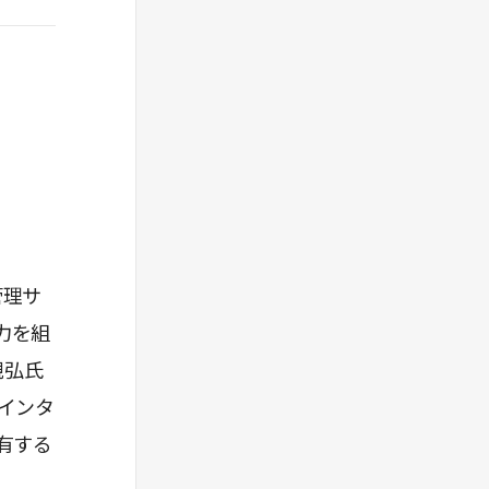
管理サ
力を組
親弘氏
インタ
有する