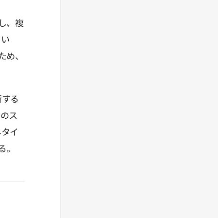
し、複
てい
ため、
新する
nのス
ネタイ
る。