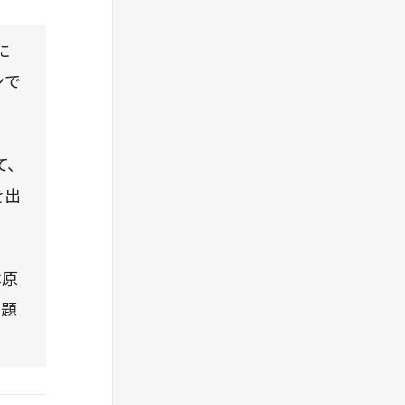
情熱、
に
く大き
ンで
て、
を出
本原
問題