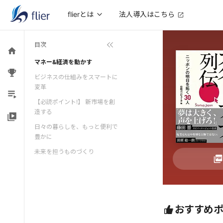
法人導入はこちら
flierとは
目次
マネー&経済を動かす
ビジネスの仕組みをスマートに
変革
【必読ポイント!】 新市場を創
造する
日々の暮らしを、もっと便利で
豊かに
未来を担うものづくり
おすすめ