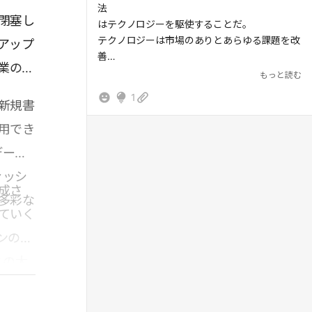
法
閉塞し
はテクノロジーを駆使することだ。
テクノロジーは市場のありとあらゆる課題を改
アップ
善
業の経
することができる。
もっと読む
大きな方向性で必要となる人材は、テクノロジ
1
新規書
ーをしっかりと理解した営業マンだろう。
用でき
データ
ァッシ
成さ
多彩な
ていく
ンのヒ
との大
レアだ
土壌は