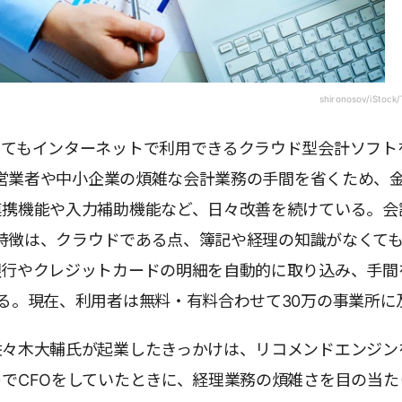
shironosov/iStock/
くてもインターネットで利用できるクラウド型会計ソフト
。自営業者や中小企業の煩雑な会計業務の手間を省くため、
連携機能や入力補助機能など、日々改善を続けている。会
」の特徴は、クラウドである点、簿記や経理の知識がなくて
銀行やクレジットカードの明細を自動的に取り込み、手間
る。現在、利用者は無料・有料合わせて30万の事業所に
佐々木大輔氏が起業したきっかけは、リコメンドエンジン
でCFOをしていたときに、経理業務の煩雑さを目の当た