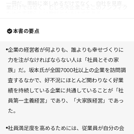
一冊だ。単純に楽しめるだけでなく、自社を見直す
業だけではなく、むしろ大企業こそこのノンフィク
ための素晴らしい教材となるはずである。
ションから学ぶところが多いということの表れでは
ないか。株主から「成長せよ」という突き上げも厳
本書の要点
しいのだろうが、従業員に対する制度の充実や障が
い者雇用の進捗などについて、振り返る機会になれ
企業の経営者が何よりも、誰よりも幸せづくりに
ば幸いである。
力を注がなければならない人は「社員とその家
族」だ。坂本氏が全国7000社以上の企業を訪問調
査するなかで、好不況にほとんど関わりなく好業
績を持続している企業に共通していることが「社
員第一主義経営」であり、「大家族経営」であっ
た。
社員満足度を高めるためには、従業員が自分の会