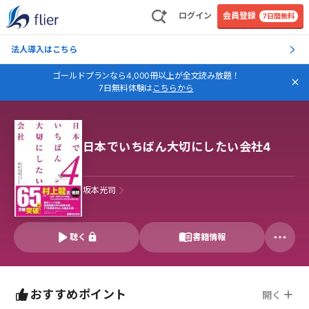
ログイン
会員登録
7日間無料
法人導入はこちら
ゴールドプランなら4,000冊以上が全文読み放題！
7日無料体験は
こちらから
日本でいちばん大切にしたい会社4
坂本光司
聴く
書籍情報
おすすめポイント
開く