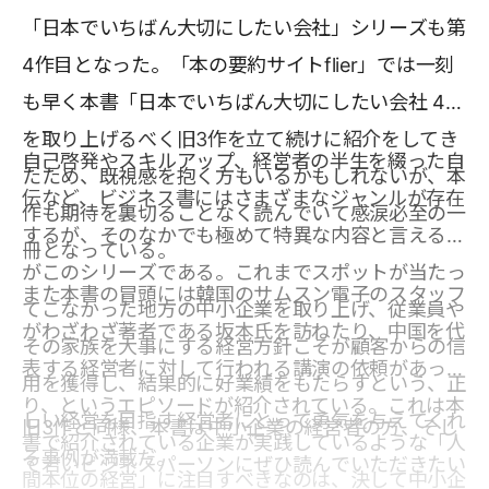
「日本でいちばん大切にしたい会社」シリーズも第
4作目となった。「本の要約サイトflier」では一刻
も早く本書「日本でいちばん大切にしたい会社 4」
を取り上げるべく旧3作を立て続けに紹介をしてき
自己啓発やスキルアップ、経営者の半生を綴った自
たため、既視感を抱く方もいるかもしれないが、本
伝など、ビジネス書にはさまざまなジャンルが存在
作も期待を裏切ることなく読んでいて感涙必至の一
するが、そのなかでも極めて特異な内容と言えるの
冊となっている。
がこのシリーズである。これまでスポットが当たっ
また本書の冒頭には韓国のサムスン電子のスタッフ
てこなかった地方の中小企業を取り上げ、従業員や
がわざわざ著者である坂本氏を訪ねたり、中国を代
その家族を大事にする経営方針こそが顧客からの信
表する経営者に対して行われる講演の依頼があった
用を獲得し、結果的に好業績をもたらすという、正
り、というエピソードが紹介されている。これは本
しい経営を目指す経営者にとって勇気を与えてくれ
旧3作と同様、本書は中小企業の経営者の方、そし
書で紹介されている企業が実践しているような「人
る事例が満載だ。
て若いビジネスパーソンにぜひ読んでいただきたい
間本位の経営」に注目すべきなのは、決して中小企