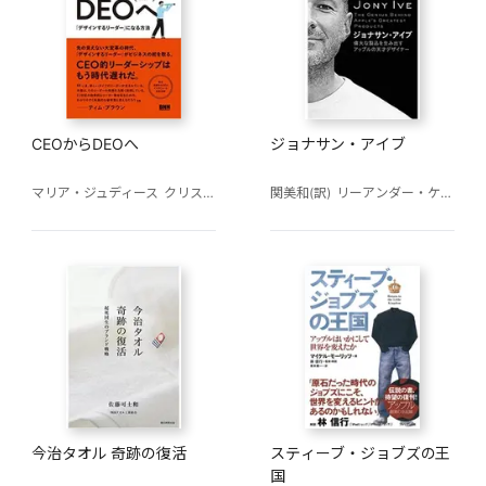
CEOからDEOへ
ジョナサン・アイブ
マリア・ジュディース
クリストファー・アイアランド
関美和(訳)
リーアンダー・ケイニー
坂東智子(訳)
今治タオル 奇跡の復活
スティーブ・ジョブズの王
国