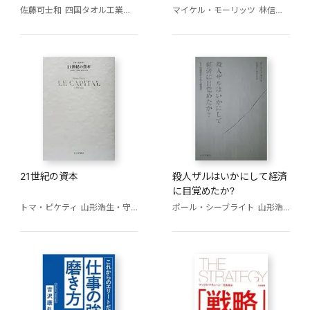
佐藤可士和
四国タオル工業組合
マイケル・モーリッツ
林信行(監修)
21世紀の資本
殺人ザルはいかにして経済
に目覚めたか?
トマ・ピケティ
山形浩生・守岡桜・森本正史(訳)
ポール・シーブライト
山形浩生(訳)