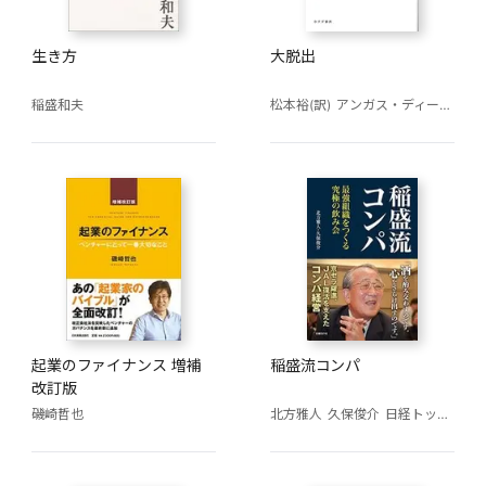
生き方
大脱出
稲盛和夫
松本裕(訳)
アンガス・ディートン
起業のファイナンス 増補
稲盛流コンパ
改訂版
磯崎哲也
北方雅人
久保俊介
日経トップリーダー編集