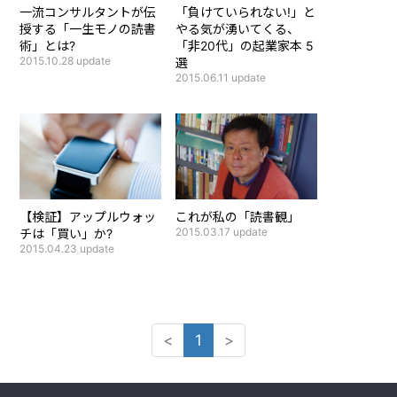
一流コンサルタントが伝
「負けていられない!」と
授する「一生モノの読書
やる気が湧いてくる、
術」とは?
「非20代」の起業家本 5
2015.10.28
update
選
2015.06.11
update
【検証】アップルウォッ
これが私の「読書観」
2015.03.17
update
チは「買い」か?
2015.04.23
update
<
1
>