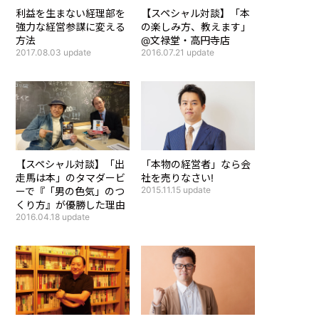
利益を生まない経理部を
【
スペシャル対談
】
「本
強力な経営参謀に変える
の楽しみ方、教えます」
方法
@文禄堂・高円寺店
2017.08.03
update
2016.07.21
update
【
スペシャル対談
】
「出
「本物の経営者」なら会
走馬は本」のタマダービ
社を売りなさい!
2015.11.15
update
ーで『「男の色気」のつ
くり方』が優勝した理由
2016.04.18
update