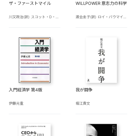
ザ・ファーストマイル
WILLPOWER 意志力の科学
川又政治(訳)
スコット・D・アンソニー
山田竜也(監修)
渡会圭子(訳)
ロイ・バウマイスター
津田真吾(監修)
津嶋辰
入門経済学 第4版
我が闘争
伊藤元重
堀江貴文