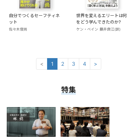
自分でつくるセーフティネ
世界を変えるエリートは何
ット
をどう学んできたのか?
佐々木俊尚
ケン・ベイン
藤井良江(訳)
<
1
2
3
4
>
特集