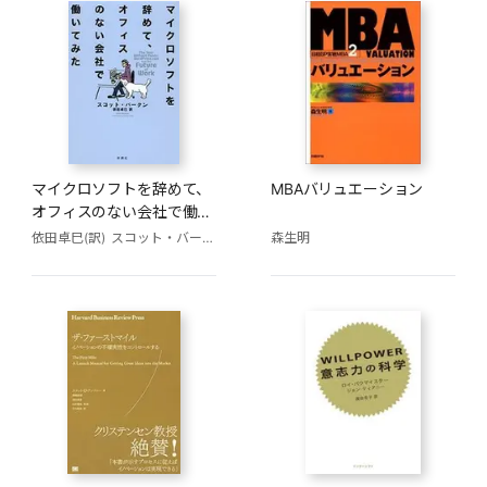
マイクロソフトを辞めて、
MBAバリュエーション
オフィスのない会社で働い
てみた
依田卓巳(訳)
スコット・バークン
森生明