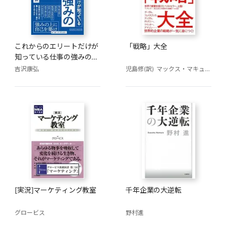
これからのエリートだけが
「戦略」大全
知っている仕事の強みの磨
き方
吉沢康弘
児島修(訳)
マックス・マキューン
[実況]マーケティング教室
千年企業の大逆転
グロービス
野村進