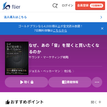
ログイン
会員登録
7日間無料
法人導入はこちら
ゴールドプランなら4,000冊以上が全文読み放題！
7日無料体験は
こちらから
なぜ、あの「音」を聞くと買いたくな
るのか
サウンド・マーケティング戦略
ジョエル・ベッカーマン
他
2
名
聴く
書籍情報
おすすめポイント
開く