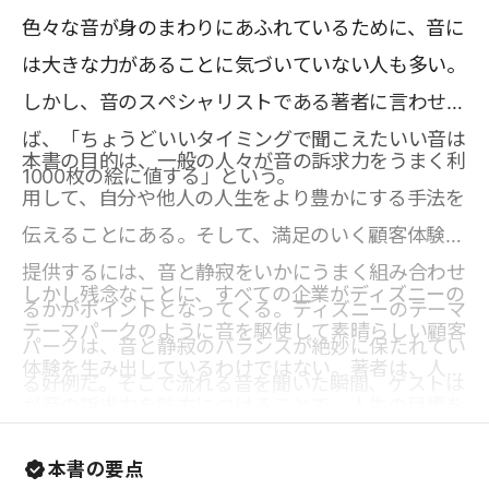
色々な音が身のまわりにあふれているために、音に
は大きな力があることに気づいていない人も多い。
しかし、音のスペシャリストである著者に言わせれ
ば、「ちょうどいいタイミングで聞こえたいい音は
本書の目的は、一般の人々が音の訴求力をうまく利
1000枚の絵に値する」という。
用して、自分や他人の人生をより豊かにする手法を
伝えることにある。そして、満足のいく顧客体験を
提供するには、音と静寂をいかにうまく組み合わせ
しかし残念なことに、すべての企業がディズニーの
るかがポイントとなってくる。ディズニーのテーマ
テーマパークのように音を駆使して素晴らしい顧客
パークは、音と静寂のバランスが絶妙に保たれてい
体験を生み出しているわけではない。著者は、人々
る好例だ。そこで流れる音を聞いた瞬間、ゲストは
が音の訴求力を味方につけることで、人生の目標を
期待に胸を膨らませる。音だけでなく、ゲストが目
達成しやすくなると説き、正しいサウンド・マーケ
にする色彩やキャストのコスチュームといったもの
本書の要点
ティングが企業に多大なメリットを与える点につい