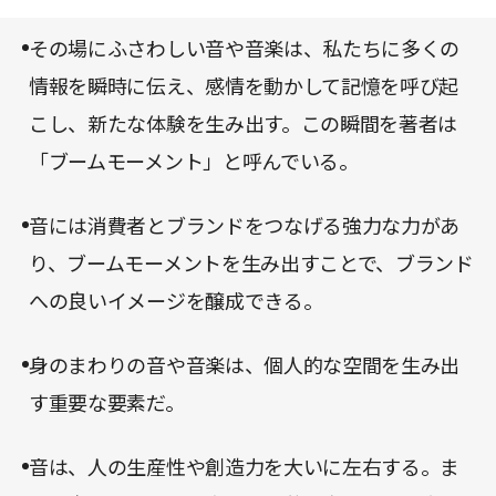
すべてが相乗効果を生み出しているのだ。こうした
ても、実例をいくつも挙げながらわかりやすく解説
多様な要素がうまくかみ合うと、音は音単体として
その場にふさわしい音や音楽は、私たちに多くの
してくれる。音が持つインパクトの大きさを知るの
顧客の耳に残るのではなく、感動的な体験を構成す
情報を瞬時に伝え、感情を動かして記憶を呼び起
に最適な一冊であろう。
る要素の1つとして作用するようになり、真に満足
こし、新たな体験を生み出す。この瞬間を著者は
度の高い顧客体験を提供できる。
「ブームモーメント」と呼んでいる。
音には消費者とブランドをつなげる強力な力があ
り、ブームモーメントを生み出すことで、ブランド
への良いイメージを醸成できる。
身のまわりの音や音楽は、個人的な空間を生み出
す重要な要素だ。
音は、人の生産性や創造力を大いに左右する。ま