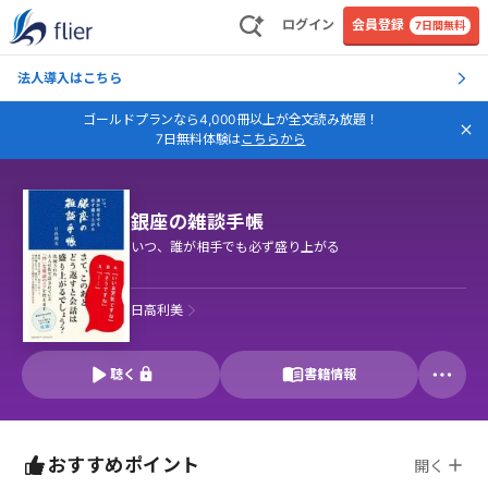
ログイン
会員登録
7日間無料
法人導入はこちら
ゴールドプランなら4,000冊以上が全文読み放題！
7日無料体験は
こちらから
銀座の雑談手帳
いつ、誰が相手でも必ず盛り上がる
日高利美
聴く
書籍情報
おすすめポイント
開く