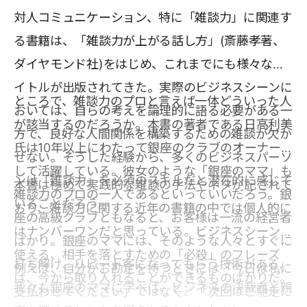
対人コミュニケーション、特に「雑談力」に関連す
る書籍は、「雑談力が上がる話し方」(斎藤孝著、
ダイヤモンド社)をはじめ、これまでにも様々なタ
イトルが出版されてきた。実際のビジネスシーンに
ところで、雑談力のプロと言えば一体どういった人
おいては、自らの考えを論理的に語る必要がある一
が該当するのだろうか。本書の著者である日高利美
方で、良好な人間関係を構築するための雑談が欠か
氏は10年以上にわたって銀座のクラブのオーナーと
せない。そうした経験から、多くのビジネスパーソ
して活躍している。彼女のような「銀座のママ」も
ンは「雑談力」を必須のスキルだと潜在的に感じて
本書は極めて実践的な雑談の手法やネタが記されて
雑談力のプロの一人であるといっていいだろう。銀
いることだろう。
おり、雑談力に関する近年の書籍の中では個人的に
座の高級クラブともなると、お客様は一流の経営者
はナンバーワンだと思っている。ビジネスシーンで
ばかり。銀座のママには、そのような人々とすぐに
使える、相手を落とすための「必殺」のフレーズ
打ち解け、リピート客になってもらう技術がある。
例えば、自分がお勘定を持つときには「今日は私に
は、今から取り入れることができるものばかりだ。
我々も銀座のママに学べば、ビジネスの決裁者と親
支払わせてください」ではなく、「次回はご馳走に