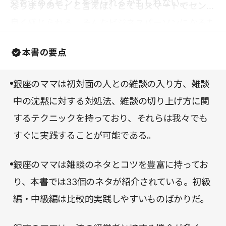
交を深めるヒントを得られるかもしれない。
なりますので」と言えば、とてもスマートでセンス
良く感じられる。そんなビジネスパーソンになるた
めにも、本書を手に取って読んでみてはいかがだろ
本書の要点
うか。
銀座のママは初対面の人との雑談の入り方、雑談
中の沈黙に対する対処法、雑談の切り上げ方に関
するテクニックを持っており、それらは我々でも
すぐに実践することが可能である。
銀座のママは雑談のネタとコツを豊富に持ってお
り、本書では33個のネタが紹介されている。初級
編・中級編は比較的実践しやすいものばかりだ。