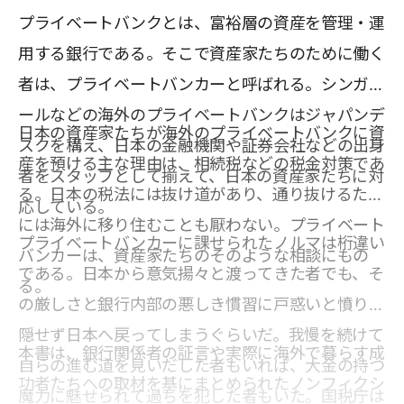
プライベートバンクとは、富裕層の資産を管理・運
用する銀行である。そこで資産家たちのために働く
者は、プライベートバンカーと呼ばれる。シンガポ
ールなどの海外のプライベートバンクはジャパンデ
日本の資産家たちが海外のプライベートバンクに資
スクを構え、日本の金融機関や証券会社などの出身
産を預ける主な理由は、相続税などの税金対策であ
者をスタッフとして揃えて、日本の資産家たちに対
る。日本の税法には抜け道があり、通り抜けるため
応している。
には海外に移り住むことも厭わない。プライベート
プライベートバンカーに課せられたノルマは桁違い
バンカーは、資産家たちのそのような相談にもの
である。日本から意気揚々と渡ってきた者でも、そ
る。
の厳しさと銀行内部の悪しき慣習に戸惑いと憤りを
隠せず日本へ戻ってしまうぐらいだ。我慢を続けて
本書は、銀行関係者の証言や実際に海外で暮らす成
自らの進む道を見いだした者もいれば、大金の持つ
功者たちへの取材を基にまとめられたノンフィクシ
魔力に魅せられて過ちを犯した者もいた。国税庁は