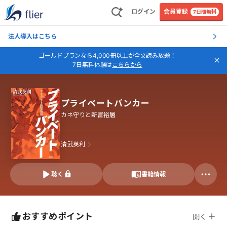
ログイン
会員登録
7日間無料
法人導入はこちら
ゴールドプランなら4,000冊以上が全文読み放題！
7日無料体験は
こちらから
プライベートバンカー
カネ守りと新富裕層
清武英利
聴く
書籍情報
おすすめポイント
開く