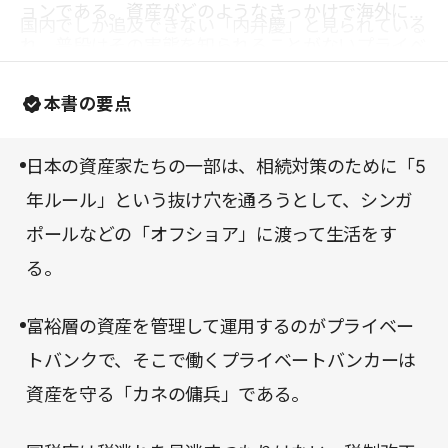
ョンである。資産がどのようなきっかけで海外に流
国内でしか追及できない「内弁慶」と見られている
れ、普段はその実態を知られることがないプライベ
が、次々に対策を立てて海外の資産を掌握しようと
ートバンカーたちがどのような仕事をし、そして国
している。けっして黙って見ているわけではない。
本書の要点
税庁がどのように目を光らせているのかが詳細に描
かれている。
日本の資産家たちの一部は、相続対策のために「5
年ルール」という抜け穴を通ろうとして、シンガ
ポールなどの「オフショア」に渡って生活をす
る。
富裕層の資産を管理して運用するのがプライベー
トバンクで、そこで働くプライベートバンカーは
資産を守る「カネの傭兵」である。