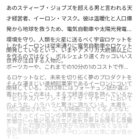
あのスティーブ・ジョブズを超える男と言われる天
才経営者、イーロン・マスク。彼は温暖化と人口爆
発から地球を救うため、電気自動車や太陽光発電で
環境を守り、人類を火星に送るべく宇宙ロケットを
しかもイーロンは従来通りに電気自動車やロケット
開発しているという、いまやアメリカ大統領以上に
を作るのではなく、ポルシェより速くカッコいいス
世界が注目する人物だ。
ポーツカーや、これまでの10分の1のコストで作れ
るロケットなど、未来を切り拓く夢のプロダクトを
そんな凄まじい連続起業家であるイーロンについて
開発している。2013年にはフォーチュン誌が選ぶ
書かれたこの本は、まるで経済小説を読んでいるか
「ビジネスパーソン・オブ・ザ・イヤー」において
のような、ハラハラと驚きに満ちている。本書を読
1位に選出された。こんな映画に出てくるようなヒ
めばきっとイーロンの事業を応援したくなるだろう
ーローに、ビジネスパーソンなら誰しも憧れと畏敬
本書は、仕事に悩み人生に疲れたときのストレス解
し、まだ42歳の彼の将来から目が離せなくなるは
の念を抱いてしまうだろう。
消にもお勧めしたい。イーロンはただ単に運が良か
ずだ。