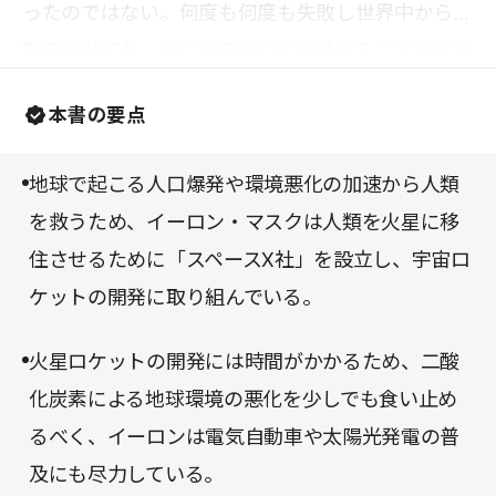
ったのではない。何度も何度も失敗し世界中から非
難を浴びても、常に前を向いて前進することで成功
を掴み取ってきた。自分の悩みなど、イーロンに比
本書の要点
べればほんのちっぽけなものだと気付かされるはず
だ。
地球で起こる人口爆発や環境悪化の加速から人類
を救うため、イーロン・マスクは人類を火星に移
住させるために「スペースX社」を設立し、宇宙ロ
ケットの開発に取り組んでいる。
火星ロケットの開発には時間がかかるため、二酸
化炭素による地球環境の悪化を少しでも食い止め
るべく、イーロンは電気自動車や太陽光発電の普
及にも尽力している。