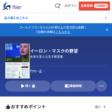
ログイン
会員登録
7日間無料
法人導入はこちら
ゴールドプランなら4,000冊以上が全文読み放題！
7日無料体験は
こちらから
イーロン・マスクの野望
未来を変える天才経営者
竹内一正
聴く
書籍情報
おすすめポイント
開く