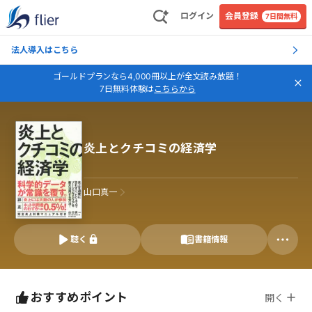
ログイン
会員登録
7日間無料
法人導入はこちら
ゴールドプランなら4,000冊以上が全文読み放題！
7日無料体験は
こちらから
炎上とクチコミの経済学
山口真一
聴く
書籍情報
おすすめポイント
開く