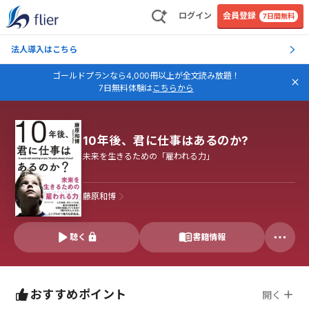
ログイン
会員登録
7日間無料
法人導入はこちら
ゴールドプランなら4,000冊以上が全文読み放題！
7日無料体験は
こちらから
10年後、君に仕事はあるのか?
未来を生きるための「雇われる力」
藤原和博
聴く
書籍情報
おすすめポイント
開く