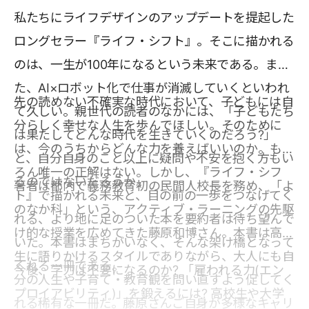
私たちにライフデザインのアップデートを提起した
ロングセラー『ライフ・シフト』。そこに描かれる
のは、一生が100年になるという未来である。ま
た、AI×ロボット化で仕事が消滅していくといわれ
先の読めない不確実な時代において、子どもには自
て久しい。親世代の読者のなかには、「子どもたち
分らしく幸せな人生を歩んでほしい。そのために
は果たしてどんな時代を生きていくのだろう?」
は、今のうちからどんな力を養えばいいのか。もち
と、自分自身のこと以上に疑問や不安を抱く方もい
ろん唯一の正解はない。しかし、『ライフ・シフ
るのではないだろうか。
著者は都内で義務教育初の民間人校長を務め、「よ
ト』で描かれる未来と、目の前の一歩をつなげてく
のなか科」という、アクティブ・ラーニングの先駆
れる、より地に足のついた本を要約者は待ち望んで
け的な授業を広めてきた藤原和博さん。本書は高校
いた。本書はまちがいなく、そんな架け橋となって
生に語りかけるスタイルでありながら、大人にも自
くれる一冊である。
今後、学力は不要になるのか? 「雇われる力(エン
分の人生や子育て・教育観を問い直すよう促してく
プロイアビリティ)」を鍛えるには? 高校生や大学
れる稀有な一冊だ。藤原さんご自身が多様なキャリ