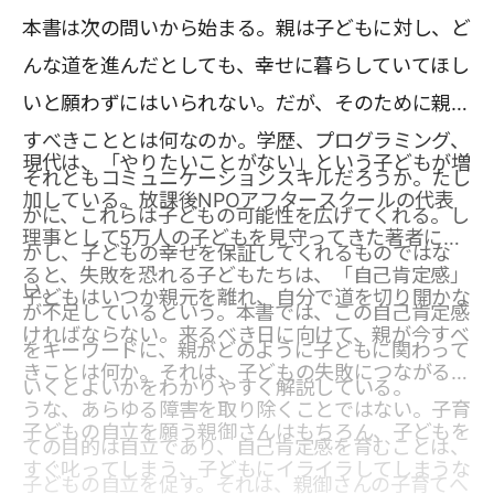
本書は次の問いから始まる。親は子どもに対し、ど
んな道を進んだとしても、幸せに暮らしていてほし
いと願わずにはいられない。だが、そのために親が
すべきこととは何なのか。学歴、プログラミング、
現代は、「やりたいことがない」という子どもが増
それともコミュニケーションスキルだろうか。たし
加している。放課後NPOアフタースクールの代表
かに、これらは子どもの可能性を広げてくれる。し
理事として5万人の子どもを見守ってきた著者によ
かし、子どもの幸せを保証してくれるものではな
ると、失敗を恐れる子どもたちは、「自己肯定感」
い。
子どもはいつか親元を離れ、自分で道を切り開かな
が不足しているという。本書では、この自己肯定感
ければならない。来るべき日に向けて、親が今すべ
をキーワードに、親がどのように子どもに関わって
きことは何か。それは、子どもの失敗につながるよ
いくとよいかをわかりやすく解説している。
うな、あらゆる障害を取り除くことではない。子育
子どもの自立を願う親御さんはもちろん、子どもを
ての目的は自立であり、自己肯定感を育むことは、
すぐ叱ってしまう、子どもにイライラしてしまうな
子どもの自立を促す。それは、親御さんの子育てへ