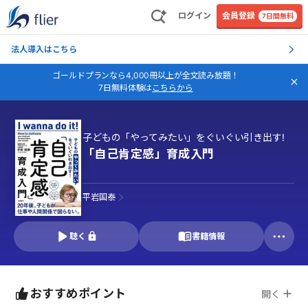
ログイン
会員登録
7日間無料
法人導入はこちら
ゴールドプランなら4,000冊以上が全文読み放題！
7日無料体験は
こちらから
子どもの「やってみたい」をぐいぐい引き出す!
「自己肯定感」育成入門
平岩国泰
聴く
書籍情報
おすすめポイント
開く