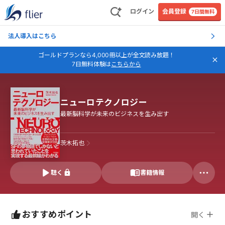
ログイン
会員登録
7日間無料
法人導入はこちら
ゴールドプランなら4,000冊以上が全文読み放題！
7日無料体験は
こちらから
ニューロテクノロジー
最新脳科学が未来のビジネスを生み出す
茨木拓也
聴く
書籍情報
おすすめポイント
開く