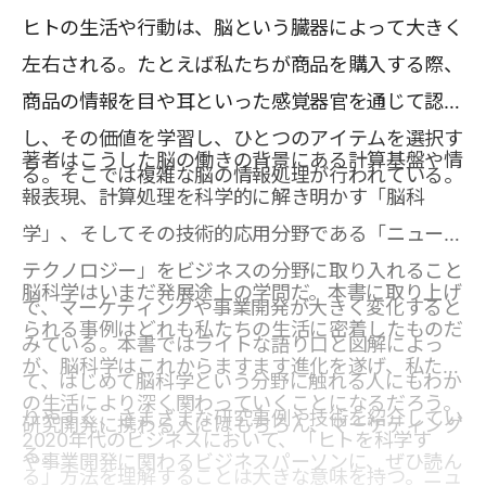
ヒトの生活や行動は、脳という臓器によって大きく
左右される。たとえば私たちが商品を購入する際、
商品の情報を目や耳といった感覚器官を通じて認識
し、その価値を学習し、ひとつのアイテムを選択す
著者はこうした脳の働きの背景にある計算基盤や情
る。そこでは複雑な脳の情報処理が行われている。
報表現、計算処理を科学的に解き明かす「脳科
学」、そしてその技術的応用分野である「ニューロ
テクノロジー」をビジネスの分野に取り入れること
脳科学はいまだ発展途上の学問だ。本書に取り上げ
で、マーケティングや事業開発が大きく変化すると
られる事例はどれも私たちの生活に密着したものだ
みている。本書ではライトな語り口と図解によっ
が、脳科学はこれからますます進化を遂げ、私たち
て、はじめて脳科学という分野に触れる人にもわか
の生活により深く関わっていくことになるだろう。
りやすく、さまざまな研究事例や技術を紹介してい
研究開発に携わる人にはもちろん、マーケティング
2020年代のビジネスにおいて、「ヒトを科学す
る。
や事業開発に関わるビジネスパーソンに、ぜひ読ん
る」方法を理解することは大きな意味を持つ。ニュ