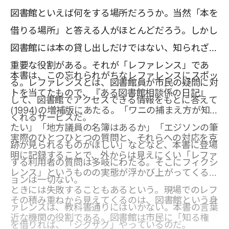
図書館といえば何をする場所だろうか。当然「本を
借りる場所」と答える人がほとんどだろう。しかし
図書館には本の貸し出しだけではない、知られざる
重要な役割がある。それが「レファレンス」であ
本書は、この忘れられがちなレファレンスにスポッ
る。レファレンスとは、図書館員が市民の疑問に対
トを当てたもので、『ある図書館相談係の日記』
して、図書館でアクセスできる情報をもとに答えて
(1994)の増補版にあたる。「ワニの捕まえ方が知り
くれるサービスだ。
たい」「地方議員の名簿はあるか」「エジソンの筆
実際のひとつひとつの質問と、それらへの対応を克
跡が見られるものがほしい」などなど、本書に登場
明に記録することで、外からは見えにくい「レファ
する利用者の質問は多岐にわたる。そこにフィクシ
レンス」というものの実態が浮かび上がってくる。
ョンは一切ない。
ときには失敗することもあるという。現場でのレフ
その積み重ねから見えてくるのは、図書館という身
ァレンスは、教科書通りにはいかない。本書の言葉
近な機関の役割である。図書館は市民に「知る権
を借りれば、「ジグザグ」やっているのだ。