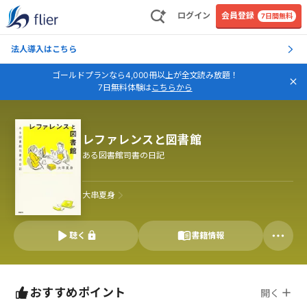
ログイン
会員登録
7日間無料
法人導入はこちら
ゴールドプランなら4,000冊以上が全文読み放題！
7日無料体験は
こちらから
レファレンスと図書館
ある図書館司書の日記
大串夏身
聴く
書籍情報
おすすめポイント
開く