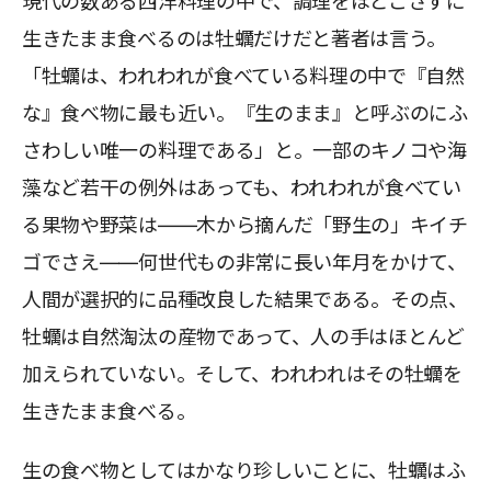
現代の数ある西洋料理の中で、調理をほどこさずに
生きたまま食べるのは牡蠣だけだと著者は言う。
「牡蠣は、われわれが食べている料理の中で『自然
な』食べ物に最も近い。『生のまま』と呼ぶのにふ
さわしい唯一の料理である」と。一部のキノコや海
藻など若干の例外はあっても、われわれが食べてい
る果物や野菜は――木から摘んだ「野生の」キイチ
ゴでさえ――何世代もの非常に長い年月をかけて、
人間が選択的に品種改良した結果である。その点、
牡蠣は自然淘汰の産物であって、人の手はほとんど
加えられていない。そして、われわれはその牡蠣を
生きたまま食べる。
生の食べ物としてはかなり珍しいことに、牡蠣はふ