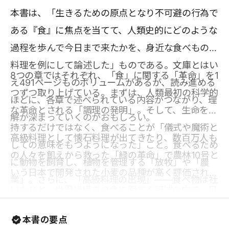
本書は、「生きるための原点となり不可避の行為で
ある『食』に焦点を当てて、人類史的にどのような
過程を歩んで今日まで来たかを、身近な食べものや
料理を例にして論述した」ものである。文庫とはい
8つの章ではそれぞれ、「食」に関する「革命」を1
え491ページものボリュームがあるが、読み進める
つずつ取り上げている。まずは、人類最初の科学的
ほどに、各章で述べられている内容がつながり、理
な革命とされる「調理の発明」。そして、生命を維
解が深まっていくのがおもしろい。
持するだけではなく、食べることが「儀式や魔術と
高級料理として懐石料理が出てきたり、数百万人も
しての意味をもつようになった」こと。食べるため
の人々を飢えから救った「緑の革命」で農林10号と
に動物を飼育し、植物を管理する「放牧」や「農
いう日本で開発された小麦の品種が高く評価されて
業」。さらに、「高級料理の出現」――食べ物は社
いたりと、世界規模での食に関する記述の中で、日
会分化の手段や指標として使われるようになったと
本の食についても好意的に触れられているのが何だ
いう考え。植物の種子やさまざまな生態系が一国に
本書の要点
か誇らしい。