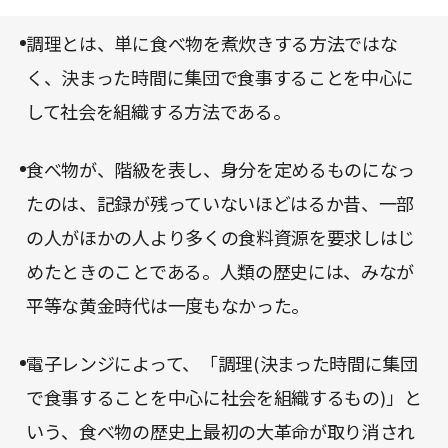
とどまらずに他国にまで伝播していったこと。そし
て最後に、爆発的な人工増加に伴い肥大化した農水
調理とは、単に食べ物を煮炊きする方法ではな
産業に対応して形成された、加工、冷凍、運搬、流
く、決まった時間に集団で食事することを中心に
通システムなどを含む「食べ物産業の巨大化」だ。
して社会を組織する方法である。
食べ物が、階級を表し、身分を定めるものになっ
たのは、記録が残っていないほどはるか昔、一部
の人がほかの人より多くの食料資源を要求しはじ
めたときのことである。人類の歴史には、みなが
平等な黄金時代は一度もなかった。
電子レンジによって、「調理(決まった時間に集団
で食事することを中心に社会を組織するもの)」と
いう、食べ物の歴史上最初の大革命が取り消され