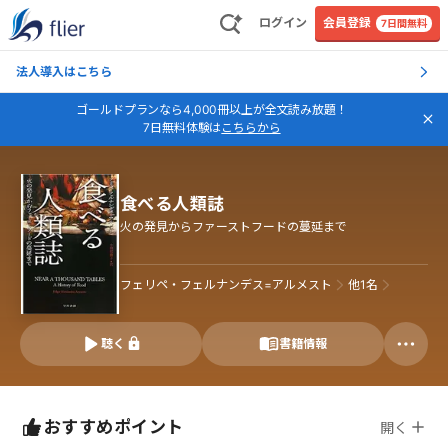
ログイン
会員登録
7日間無料
法人導入はこちら
ゴールドプランなら4,000冊以上が全文読み放題！
7日無料体験は
こちらから
食べる人類誌
火の発見からファーストフードの蔓延まで
フェリペ・フェルナンデス=アルメスト
他
1
名
聴く
書籍情報
おすすめポイント
開く