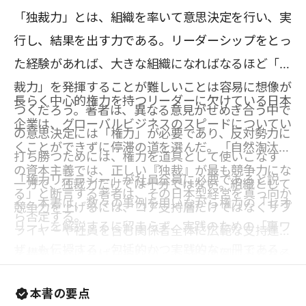
「独裁力」とは、組織を率いて意思決定を行い、実
行し、結果を出す力である。リーダーシップをとっ
た経験があれば、大きな組織になればなるほど「独
裁力」を発揮することが難しいことは容易に想像が
長らく中心的権力を持つリーダーに欠けている日本
つくだろう。著者は、異なる意見がせめぎ合う中で
企業は、グローバルビジネスのスピードについてい
の意思決定には「権力」が必要であり、反対勢力に
くことができずに停滞の道を選んだ。「自然淘汰型
打ち勝つためには、権力を道具として使いこなす
の資本主義では、正しい『独裁』が最も競争力にな
「権力リテラシー」が社員全員に必要であると説
一方で、独裁力だけでは十分ではない。組織として
る」と断言する著者は、その日本型経営を真っ向か
く。本書は、数々の事例を用いながら権力の「セオ
競争力を上げるには、コア支持層だけではなくサプ
ら否定する。
リー」を解説するに留まらず、実践のための「裏ワ
ライヤーや社員を含む関係者全体に広範な支持連合
ザ」も伝授する、包括的かつ実践的な一冊である。
を構築しなければならない。トヨタの例にみられる
ように、グローバルな組織は組織の一体感を保つた
本書の要点
めの「統合原理」を用いている。その点、企業の上