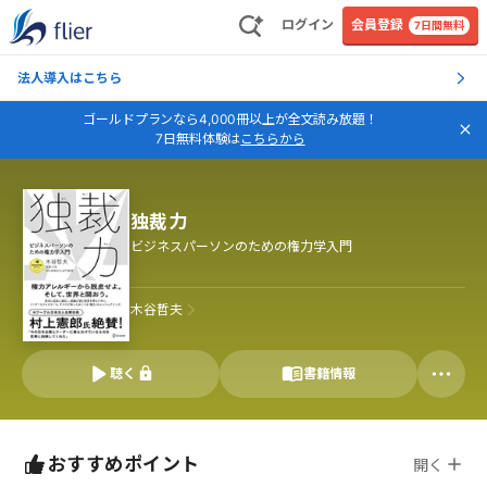
ログイン
会員登録
7日間無料
法人導入はこちら
ゴールドプランなら4,000冊以上が全文読み放題！
7日無料体験は
こちらから
独裁力
ビジネスパーソンのための権力学入門
木谷哲夫
聴く
書籍情報
おすすめポイント
開く