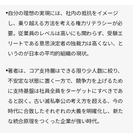
層部が隔離している欧米企業よりも、一体感を持ち
自分の理想の実現には、社内の抵抗をイメージ
やすい日本企業の方にアドバンテージがある。日本
し、乗り越える方法を考える権力リテラシーが必
企業は素質を活かして、権力のエンジニアリングに
要。従業員のレベルは高いにも関わらず、受験エ
より復活できると著者は述べている。「正しい独裁
リートである意思決定者の独裁力は高くない、と
者」であったスティーブ・ジョブズが生み出した商
いうのが日本の平均的組織の現状。
品が評価される時代、万人に必読の一冊である。
著者は、コア支持層はできる限り少人数に絞り、
不安定な状態に置く一方で、競争力を上げるため
に支持基盤は社員全員をターゲットにすべきであ
ると説く。古い滅私奉公の考え方を超える、今の
時代に合致したそれぞれの大義を明確化し、新た
な統合原理をつくった企業が強い時代。