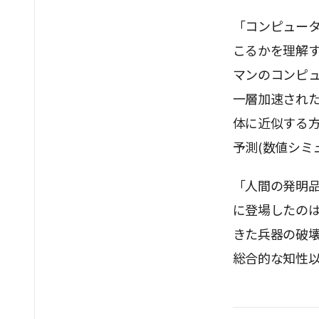
「コンピュー
こるかを理解
マンのコンピ
一層加速され
体に近似する
予測(数値シミ
「人間の発明
に登場したの
きた兵器の破
総合的な知性