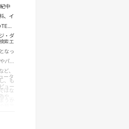
世紀中
料、イ
TED
ジ・ダ
検索エ
となっ
eやパ
など、
ュータ
し、も
ピュー
ではな
為や思
まうか
の預言
と信じ