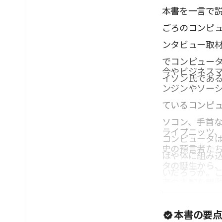
本書を一言で説
ごろのコンピ
ンタビュー取材
でコンピュー
今やビジネス
イソン氏であ
ンジンやソー
ているコンピュ
ソコン、手首
ライプニッツ
コンピュータ
史の預言者た
はや体に組み
タの誕生から
いだろうか。
考の支配を駆
もしれない。
者ジョージ・
て疑わなくな
本書の要