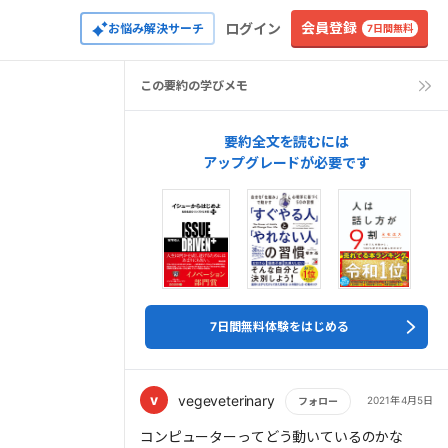
会員登録
ログイン
お悩み解決サーチ
7日間無料
この要約の学びメモ
要約全文を読むには
アップグレードが必要です
7日間無料体験をはじめる
v
vegeveterinary
2021年4月5日
フォロー
もっと読む
コンピューターってどう動いているのかな