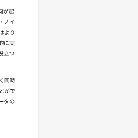
何が起
・ノイ
はより
的に実
役立つ
く同時
とがで
ータの