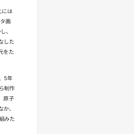
えには
ータ画
かし、
なした
元をた
、5年
ら制作
、原子
なか、
組みた