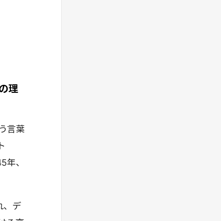
の理
う言葉
ト
45年、
れ、デ