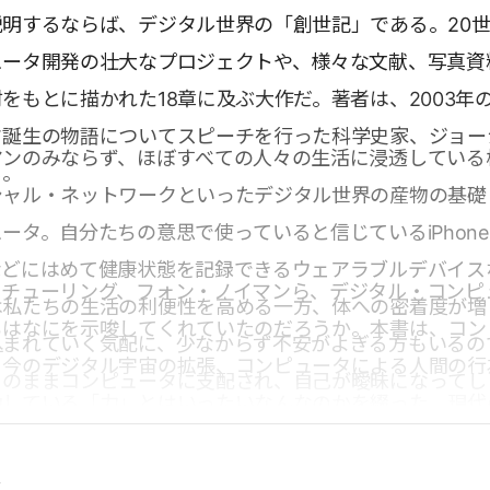
明するならば、デジタル世界の「創世記」である。20
ュータ開発の壮大なプロジェクトや、様々な文献、写真資
をもとに描かれた18章に及ぶ大作だ。著者は、2003年の
タ誕生の物語についてスピーチを行った科学史家、ジョー
マンのみならず、ほぼすべての人々の生活に浸透している
る。
シャル・ネットワークといったデジタル世界の産物の基礎
ータ。自分たちの意思で使っていると信じているiPhon
などにはめて健康状態を記録できるウェアラブルデバイス
、チューリング、フォン・ノイマンら、デジタル・コンピ
は私たちの生活の利便性を高める一方、体への密着度が増
ちはなにを示唆してくれていたのだろうか。本書は、コン
込まれていく気配に、少なからず不安がよぎる方もいるの
、今のデジタル宇宙の拡張、コンピュータによる人間の行
このままコンピュータに支配され、自己が曖昧になってし
動している「力」とはいったいなんなのかを綴った、現代
いや、もはやコンピュータに支配されている自分が自分だ
ダイソン氏からの壮大なメッセージだ。
るかもしれない。
点