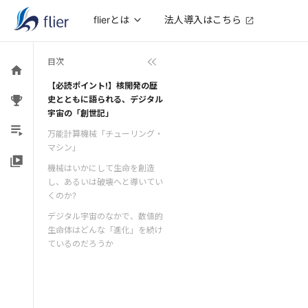
法人導入はこちら
flierとは
目次
【必読ポイント!】核開発の歴
史とともに語られる、デジタル
宇宙の「創世記」
万能計算機械「チューリング・
マシン」
機械はいかにして生命を創造
し、あるいは破壊へと導いてい
くのか?
デジタル宇宙のなかで、数値的
生命体はどんな「進化」を続け
ているのだろうか