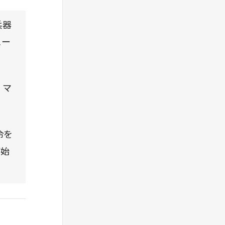
兵器
ュー
・マ
。
令を
が始