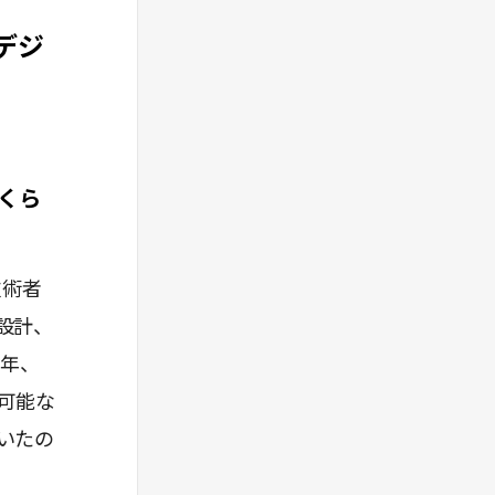
デジ
くら
技術者
設計、
6年、
可能な
いたの