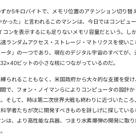
わずか5キロバイトで、メモリ位置のアテンション切り替
かかった」と言われるこのマシンは、今日ではコンピュ
イコンを表示するにも足りないメモリ容量だという。し
高速ランダムアクセス・ストレージ・マトリクスを使いこ
ュータ」の一つであり、現在のデジタル宇宙のすべてが、
×32×40ビットの小さな核につながっているのだ。
に縛られることもなく、米国政府から大々的な支援を受け
期間で、フォン・ノイマンらによりコンピュータの設計か
た。そして、時は第二次世界大戦も終わりに近づいたころ
た科学者たちが次に開発すべきものを訝しげに探している
マンは、より高性能な兵器、つまり水素爆弾の開発に取り
た。