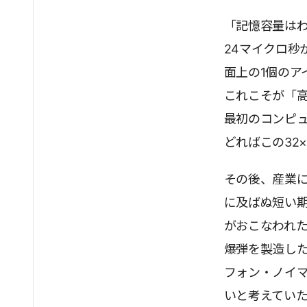
「記憶容量は
24マイクロ秒
面上の1個のア
これこそが「
最初のコンピ
どればこの32
その後、産業
に及ばぬ短い
がおこなわれ
爆弾を製造し
フォン・ノイ
いと考えてい