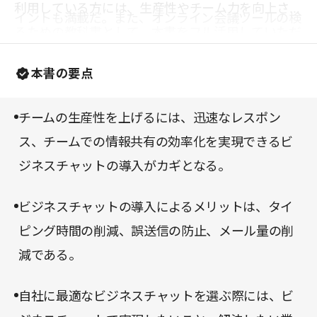
利用している方には、生産性やチーム力を向上させ
イントも満載だ。また、オンライン会議ツールの検
るための教科書として、本書をフル活用していただ
討基準や活用方法、トラブル対処法も紹介されてい
きたい。
る。こうしたツールを社内に浸透させれば、コロナ
本書の要点
禍の現在、そして自然災害などの緊急時に大いに役
立つはずだ。
チームの生産性を上げるには、迅速なレスポン
ス、チームでの情報共有の効率化を実現できるビ
ジネスチャットの導入がカギとなる。
ビジネスチャットの導入によるメリットは、タイ
ピング時間の削減、誤送信の防止、メール量の削
減である。
自社に最適なビジネスチャットを選ぶ際には、ビ