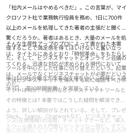
「社内メールはやめるべきだ」。この言葉が、マイ
クロソフト社で業務執行役員を務め、1日に700件
以上のメールを処理してきた著者の主張だと聞くと
驚くだろうか。著者はあるとき、大量のメールを処
そんな生産性アップのプロによって書かれた本書
理することで満足感を得てはいけないと奮い立っ
は、タイトルにあるとおり「時短革命」をもたらし
た。そして、ビジネスチャットとオンライン会議の
てくれる。迅速な対応が求められる現代において
ツールを中心とした仕事に切り替えたという。起業
は、メールでなくビジネスチャットが必要だという
後は529社の働き方改革の支援を行い、自身も「週
ではビジネスチャットを導入する前に確認すべきポ
のだ。
休3日、週30時間労働」を実践している。
イントは何か? 代表的なビジネスチャットツールと
その特徴とは? 本書ではこうした疑問を解消できる
よう、詳しい解説がなされている。そして、プレゼ
Slack、Teams、Chatworkなど、ビジネスチャッ
ンス(在席情報)の活用、チャットマナーなど、導入
トツール導入の入門書にピッタリな一冊だ。すでに
後に効果的にビジネスチャットを活用するためのポ