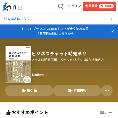
ログイン
会員登録
7日間無料
法人導入はこちら
ゴールドプランなら4,000冊以上が全文読み放題！
7日無料体験は
こちらから
ビジネスチャット時短革命
メールは時間泥棒 メールを48.6%も減らす働き方
越川慎司
聴く
書籍情報
おすすめポイント
開く