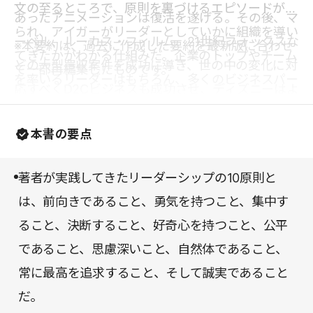
文の至るところで、原則を裏づけるエピソードが語
あったアニメーションは復活を遂げる。その後、マ
られ、アイガーがリーダーとしていかに組織を導い
ーベル、ルーカス・フィルム、21世紀フォックスな
※本要約は、過去に作成した要約を最新版に合わせ
てきたかがわかる仕組みだ。企業のトップやチーム
どの大型買収案件を成功に導き、世の中の変化に対
て一部再編集したものです。
を率いるリーダーはもちろん、多くのビジネスパー
応すべくD2Cビジネスも成功させ、ディズニーはよ
ソンにぜひ読んでいただきたい一冊である。
り巨大なグローバル企業へと発展した。
本書の要点
著者が実践してきたリーダーシップの10原則と
は、前向きであること、勇気を持つこと、集中す
ること、決断すること、好奇心を持つこと、公平
であること、思慮深いこと、自然体であること、
常に最高を追求すること、そして誠実であること
だ。