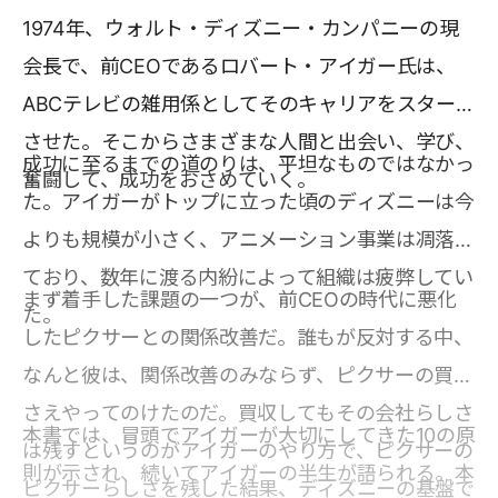
1974年、ウォルト・ディズニー・カンパニーの現
会長で、前CEOであるロバート・アイガー氏は、
ABCテレビの雑用係としてそのキャリアをスタート
させた。そこからさまざまな人間と出会い、学び、
成功に至るまでの道のりは、平坦なものではなかっ
奮闘して、成功をおさめていく。
た。アイガーがトップに立った頃のディズニーは今
よりも規模が小さく、アニメーション事業は凋落し
ており、数年に渡る内紛によって組織は疲弊してい
まず着手した課題の一つが、前CEOの時代に悪化
た。
したピクサーとの関係改善だ。誰もが反対する中、
なんと彼は、関係改善のみならず、ピクサーの買収
さえやってのけたのだ。買収してもその会社らしさ
本書では、冒頭でアイガーが大切にしてきた10の原
は残すというのがアイガーのやり方で、ピクサーの
則が示され、続いてアイガーの半生が語られる。本
ピクサーらしさを残した結果、ディズニーの基盤で