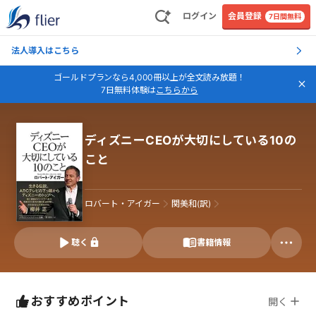
ログイン
会員登録
7日間無料
法人導入はこちら
ゴールドプランなら4,000冊以上が全文読み放題！
7日無料体験は
こちらから
ディズニーCEOが大切にしている10の
こと
ロバート・アイガー
関美和(訳)
聴く
書籍情報
おすすめポイント
開く