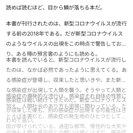
読めば読むほど、目から鱗が落ちる本だ。
本書が刊行されたのは、新型コロナウイルスが流行
する前の2018年である。だが新型コロナウイルス
のようなウイルスの出現をこの時点で警告してお
り、ある種の預言書のようにも読める。
本書を読んでいると、新型コロナウイルスが流行し
たのは、なかば必然であったように思えてくる。あ
る感染症が登場し、収束したと思いきや、また新た
な感染症が出現して人類を襲う。そうやって人類と
感染症の爆発的な流行は、感染症それ自体の性質に
感染症は戦い続けてきたのだ。新型コロナウイルス
加え、人間社会のあり方も密接に関わっている。た
が収束した後も、別の感染症が出現する可能性はき
とえば本書だと、感染症の発生地のひとつとして中
わめて高い。
国が挙げられている。過密な都市、慢性的な大気や
今後も人類と感染症との戦いは続くはずだ。感染症