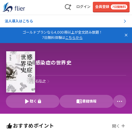
ログイン
会員登録
7日間無料
法人導入はこちら
ゴールドプランなら4,000冊以上が全文読み放題！
7日無料体験は
こちらから
感染症の世界史
石弘之
聴く
書籍情報
おすすめポイント
開く