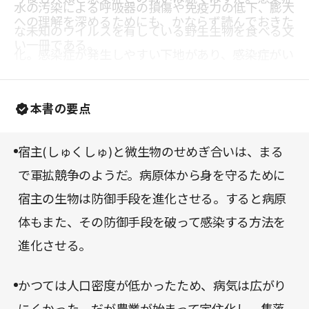
水の汚染による呼吸器の損傷や免疫力の低下、膨大
への理解を深めるためにも、かならず読んでおきた
な未知のウイルスを有している野生生物を食べる文
い一冊である。
化。感染症が発生しやすい下地があり、感染症がい
つ発生してもおかしくない状態だという。そしてま
さしく、著者の懸念は的中するのであった。
本書の要点
宿主(しゅくしゅ)と微生物のせめぎ合いは、まる
で軍拡競争のようだ。病原体から身を守るために
宿主の生物は防御手段を進化させる。すると病原
体もまた、その防御手段を破って感染する方法を
進化させる。
かつては人口密度が低かったため、病気は広がり