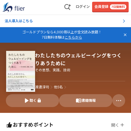
ログイン
会員登録
7日間無料
法人導入はこちら
ゴールドプランなら4,000冊以上が全文読み放題！
7日無料体験は
こちらから
わたしたちのウェルビーイングをつく
りあうために
その思想、実践、技術
渡邊淳司
他
5
名
聴く
書籍情報
おすすめポイント
開く