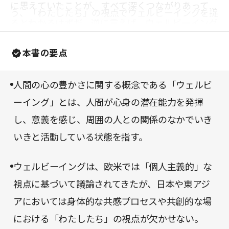
に思えていたことが、すべて深くつながりあってい
う、「わたしたち」の視点でウェルビーイングを捉
るとわかるはずだ。逆に言えば、ウェルビーイング
えるべきだ――書名にある「わたしたちのウェルビ
について考えを深めない限り、コミュニティや公共
ーイング」には、そうした意味が込められている。
本書の要点
について語ることはできず、本当に欲しい未来を創
造することはできないのだろう。職業上の立場や世
人間の心の豊かさに関する概念である「ウェルビ
代などを越えて、誰にとってもじっくり考えるきっ
ーイング」とは、人間が心身の潜在能力を発揮
かけを与えてくれる一冊だ。
し、意義を感じ、周囲の人との関係のなかでいき
いきと活動している状態を指す。
ウェルビーイングは、欧米では「個人主義的」な
視点に基づいて議論されてきたが、日本や東アジ
アにおいては身体的な共感プロセスや共創的な場
における「わたしたち」の視点が欠かせない。