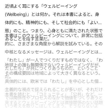
近頃よく耳にする「ウェルビーイング
(Wellbeing)」とは何か。それは本書によると、身
体的にも、精神的にも、そして社会的にも「よい状
態」のこと。つまり、心身ともに満たされた状態で
本書はこのウェルビーイングについて、非常に包括
あることを指す言葉だ。
的に、さまざまな角度から解説を試みている。その
中核となるメッセージは、ウェルビーイングとは
「わたし」が一人でつくりだすものではなく、「わ
地球上の誰も無関係でないウェルビーイングだが、
たしたち」が共につくりあうものだ、ということ
その構成要因は地域によって大きく異なるという。
だ。
具体的には、欧米では「わたし」を中心とした個人
主義的な視点で捉えられることが多いが、それだけ
本書を読むと、「コミュニティ」「公共」など、一
では関係性やプロセスのなかで価値をつくりあうと
見するとウェルビーイングとは直接関係のない話題
いう考えを取りこぼしてしまう。そうならないよ