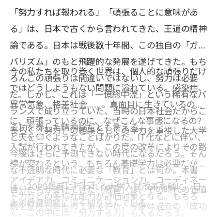
「努力すれば報われる」「頑張ることに意味があ
る」は、日本で古くから言われてきた、王道の精神
論である。日本は戦後数十年間、この独自の「ガン
バリズム」のもと飛躍的な発展を遂げてきた。もち
今の私たちを取り巻く世界は、個人的な頑張りだけ
ろんこの頑張りは間違いではないし、努力は必要
ではどうしようもない問題に溢れている。感染症、
だ。しかし、これは「一億総中流」という稀有なバ
異常気象、格差社会……。真面目に生きているの
ランスで成り立っていた、当時の日本社会だからこ
に、頑張っているのに、なぜこんな事態になるの?
そ功を奏した精神論だとも言える。
長らく「努力」の結果としての学力を重視した大学
と天を仰ぐようなことばかりだ。IT化などに伴い、
入試が行われてきたが、この度の改革によりその路
今後はさらに予測できない時代になるだろう。そん
線が変わるという。もちろん基礎学力は必要だが、
な不透明な時代に必要な「教育」とは何か。本書
アイデア力、コミュニケーション力、コーディネー
は、2020年度に行われる大学入試改革を軸に、日
自分たちが受けてきた「教育」は、その時代の価値
ト力などの多様な能力が評価対象となる。もちろ
本の教育問題に深く切り込んでいる。
観を反映したものであること。今後は過去の「成功
ん、この中には「努力する力」も入るだろう。