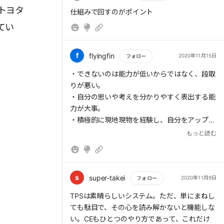
トヨタ
もっと読む
仕組みで回すのがポイント
てい
f
flyingfin
2020年11月15日
フォロー
もっと読む
・できないのは能力が低いからではなく、段取
りが悪い。
・自分の思いや考えを分かりやすく表出する能
力が大事。
・積極的に現地現物を経験し、自分をアップデ
ート。
もっと読む
決して特別なことではなく、よく言われている
こと。それでもこれを忠実に実践できるかでき
ないかが、日本を代表する大企業としてずっと
結果を出せているかどうかの差に表れているの
s
super-takei
2020年11月9日
フォロー
かもしれない。
もっと読む
TPSは素晴らしいシステム。ただ、単にまねし
ても駄目で、その心を読み解かないと機能しな
い。CEもひとつのやり方であって、これだけ