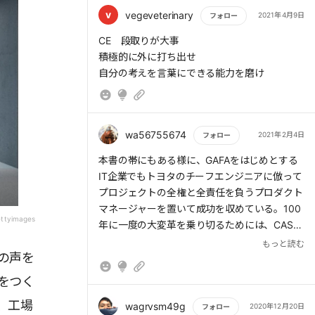
v
vegeveterinary
2021年4月9日
フォロー
もっと読む
CE 段取りが大事
積極的に外に打ち出せ
自分の考えを言葉にできる能力を磨け
wa56755674
2021年2月4日
フォロー
もっと読む
本書の帯にもある様に、GAFAをはじめとする
IT企業でもトヨタのチーフエンジニアに倣って
プロジェクトの全権と全責任を負うプロダクト
マネージャーを置いて成功を収めている。100
ettyimages
年に一度の大変革を乗り切るためには、CASE
分野にも精通し「社長になったつもり」で市
もっと読む
の声を
場・顧客に向き合い新しい製品・サービスの開
発に取り組む個性豊かなチーフエンジニアを育
をつく
成するしかないのではないか。
、工場
wagrvsm49g
2020年12月20日
フォロー