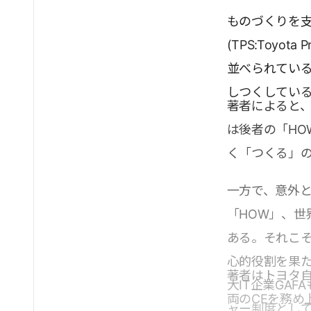
ものづくりを
(TPS:Toyo
並べられている
しつくしてい
著者によると、
は後者の「HO
く「つくる」
一方で、意外
「HOW」、
ある。それこ
心的役割を果た
著者はトヨタ自
大IT企業GA
両のCEを務め
ャー制度とし