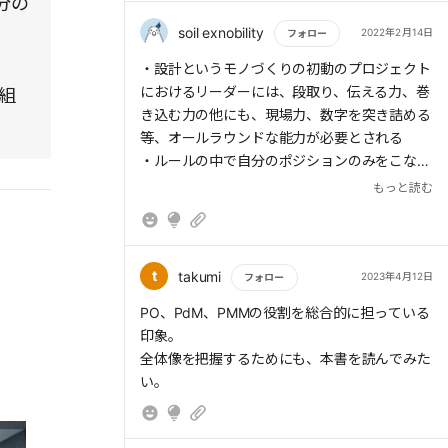
分の
た時代だった。
soil exnobility
2022年2月14日
フォロー
そのため、複数の車種の設計開発を同時進行す
もっと読む
・設計というモノづくりの初動のプロジェクト
る必要があり、段取り力が何よりも重要だった
におけるリーダーには、段取り、伝える力、巻
組
ことを覚えている。
き込む力の他にも、現場力、数字を突き詰める
等、オールラウンドな能力が必要とされる
加えて、量産する製造ラインで試作・生産準備
・ルールの中で自分のポジションのみをこな
を行う必要があり、製造課との試作計画の調整
す、つまり一担当のみの業務では身に付かない
もっと読む
など交渉力も必要だ。
能力や思考が身につく
・そうした業務においては正解がわからず理不
チーフエンジニアが思い描く自動車に自身とし
尽に感じる事も多々あるが、貴重な能力が培わ
てもがむしゃらに向き合って開発していた頃を
れている
t
takumi
2023年4月12日
フォロー
思い出した。
もっと読む
PO、PdM、PMMの役割を総合的に担っている
印象。
全体像を把握するためにも、本書を読んでみた
い。