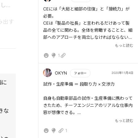
いかけることを心がけていきたい。
にして
て、こういうジレンマにまみれながら最適解を
目の前のことを全力で取り組むことが何よりも
もっと読む
CEには「大局と細部の往復」と「接続力」が
見つけていく仕事でしか培われないと思いま
大切である。
必要。
す。
み出す
CEは「製品の社長」と言われるだけあって製
品の全てに関わる。全体を俯瞰することと、細
裏を返せば、もし今ジレンマに囲まれながらも
部へのアプローチを両立しなければならない。
前に進まなきゃいけない立場にいるとするなら
そして、企画、工程、人を接続し、一つのスト
もっと読む
ば、それは唯一無二の「何だか説明できないす
ーリーにしていくことで生み出されるのが製品
ごいもの」を獲得している瞬間のはずだから、
1
なのだろう。
頑張って！
本書がTPSのような生産方式ではなく、開発の
（ちょっと本の主旨からズレたw）
システムを解説している点が面白い。ただし、
OKYN
2020年11月4日
フォロー
これらはトヨタという企業の中で蓄積され、理
両に
もっと読む
試作・生産準備 ＝ 段取り力 × 交渉力
念や製品開発、企業文化と接続され最適化して
きたはずだ。断片を切り取って自社に取り組む
自身も自動車部品の試作・生産準備に携わって
のではなく、自社ならどういう形にするのが良
きたため、チーフエンジニアのリアルな仕事内
いかを考えたい。
きな
容が想像できる。
もっと読む
2000年代前半は要約にもあるように、どのカ
1
ーメーカーでも開発期間の大幅な短縮が行われ