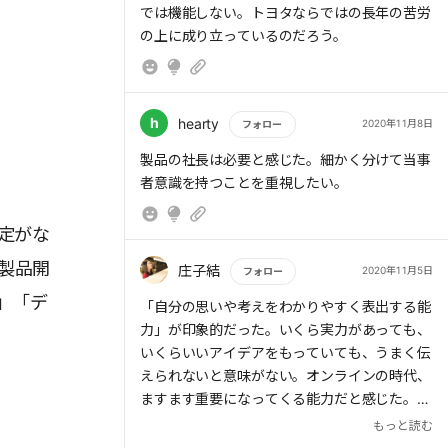
では機能しない。トヨタならではの長年の苦労
の上に成り立っているのだろう。
h
hearty
2020年11月8日
フォロー
もっと読む
製品の社長は必要と感じた。細かく分けて当事
者意識を持つことを重視したい。
定がな
製品開
庄子結
2020年11月5日
フォロー
」「デ
もっと読む
「自分の思いや考えをわかりやすく表出する能
力」が印象的だった。いくら実力があっても、
いくらいいアイデアをもっていても、うまく伝
えられないと意味がない。オンラインの時代、
ますます重要になってくる能力だと感じた。
（イラストorテキストなどといった検討も含
もっと読む
め）もっといい伝え方はないか、視点が偏って