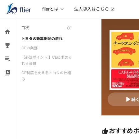
法人導入はこちら
flierとは
目次
トヨタの新車開発の流れ
CEの業務
【必読ポイント!】CEに求めら
れる資質
CE制度を支えるトヨタの仕組
み
聴
おすすめ