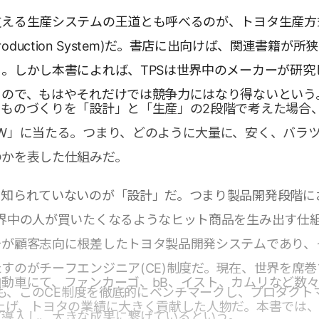
支える生産システムの王道とも呼べるのが、トヨタ生産方
ta Production System)だ。書店に出向けば、関連書籍が所
。しかし本書によれば、TPSは世界中のメーカーが研究
るので、もはやそれだけでは競争力にはなり得ないという
ものづくりを「設計」と「生産」の2段階で考えた場合、
W」に当たる。つまり、どのように大量に、安く、バラ
のかを表した仕組みだ。
と知られていないのが「設計」だ。つまり製品開発段階に
世界中の人が買いたくなるようなヒット商品を生み出す仕
そが顧客志向に根差したトヨタ製品開発システムであり、
すのがチーフエンジニア(CE)制度だ。現在、世界を席巻
動車にて、ファンカーゴ、bB、イスト、カムリなど数
FAも、このCE制度を徹底的にベンチマークし、プロダクト
上げ、トヨタの業績に大きく貢献した人物だ。本書では
て導入し、大きな成果に繋げているという。