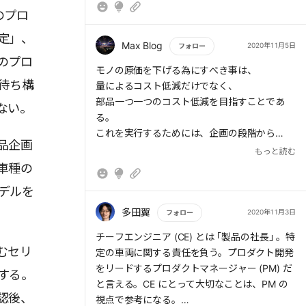
いないか、常に考え、自分を疑わなければ。
のプロ
定」、
Max Blog
2020年11月5日
フォロー
のプロ
もっと読む
モノの原価を下げる為にすべき事は、
待ち構
量によるコスト低減だけでなく、
部品一つ一つのコスト低減を目指すことであ
ない。
る。
これを実行するためには、企画の段階から
品企画
各部品に対するコスト試算とターゲット価格の
もっと読む
設定が出来ているべきで、この点がトヨタの
車種の
強みであるといえる。
デルを
多田翼
2020年11月3日
フォロー
もっと読む
チーフエンジニア (CE) とは ｢製品の社長｣ 。特
むセリ
定の車両に関する責任を負う。プロダクト開発
をリードするプロダクトマネージャー (PM) だ
する。
と言える。CE にとって大切なことは、PM の
認後、
視点で参考になる。