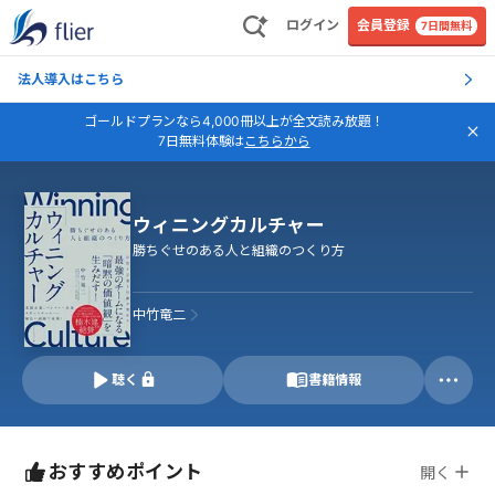
ログイン
会員登録
7日間無料
法人導入はこちら
ゴールドプランなら4,000冊以上が全文読み放題！
7日無料体験は
こちらから
ウィニングカルチャー
勝ちぐせのある人と組織のつくり方
中竹竜二
聴く
書籍情報
おすすめポイント
開く