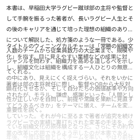
本書は、早稲田大学ラグビー蹴球部の主将や監督と
して手腕を振るった著者が、長いラグビー人生とそ
の後のキャリアを通じて培った理想の組織のあり方
について解説した、処方箋のような一冊である。少
タイトルのウィニングカルチャーは「常勝の組織文
人数のチームから従業員数万の大企業まで、規模や
化」を指す。目に見えやすい業績などの成果に対
ジャンルを問わず、組織力を高める道しるべを示し
し、組織文化は組織を構成する一人ひとりの無意識
てくれる。
の中にあり、見えにくく捉えづらい。それをいかに
著者は部の主将就任に際し、監督やOBから大反対
顕在化させるか、そして自分たちの価値基準や方向
されたが、モラル、謙虚、感謝といった「人間とし
性が正しいかを自問し、前提や常識を果断に見直す
てどうあるべきか」をテーマに据え、チームを変革
重要性を説く。
していった。それが今に至るまで著者が追究を続け
ラグビーでの実績に裏打ちされた変革の手法を、企
ている組織文化の原体験となった。さらにその約10
業の改革に応用できるよう示したのが本書である。
年後、今度は監督としてチームを率い、やはり前任