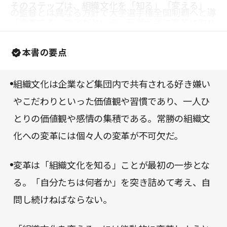
そのステップは、組織文化を「知る」「変える」
の監督とは異なる方針で大学選手権全国制覇へと導
「変革する」ことだという。著者が共に変革に取り
いた。
組んできた企業の事例も過程ごとに示され、ステッ
本書の要点
プをどう踏んでいくかが分かりやすい。理想的な組
織文化の実現に必要なのは究極的に勇気、元気、根
組織文化は企業など集団内で共有される好き嫌い
気だと強調し、変革に向けた熱量があふれんばかり
やこだわりといった価値観や習慣であり、一人ひ
の一冊だ。組織に属するすべての人におすすめした
とりの価値観や感情の集積である。常勝の組織文
い。
化への変革には個々人の変革が不可欠だ。
変革は「組織文化を知る」ことが最初の一歩とな
る。「自分たちは何者か」を突き詰めて考え、自
問し続けねばならない。