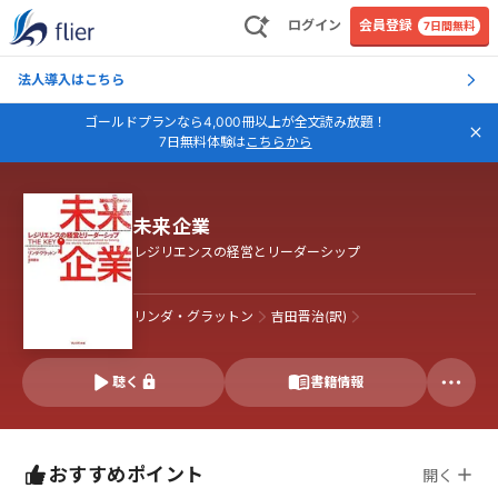
ログイン
会員登録
7日間無料
法人導入はこちら
ゴールドプランなら4,000冊以上が全文読み放題！
7日無料体験は
こちらから
未来企業
レジリエンスの経営とリーダーシップ
リンダ・グラットン
吉田晋治(訳)
聴く
書籍情報
おすすめポイント
開く