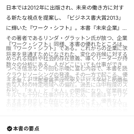
日本では2012年に出版され、未来の働き方に対す
る新たな視点を提案し、「ビジネス書大賞2013」
に輝いた『ワーク・シフト』。本書『未来企業』は
その著者であるリンダ・グラットン氏が放つ、企業
『ワーク・シフト』同様、本書の優れたところは、
版『ワーク・シフト』である。これからの企業に求
将来を見通すためになされた、変化の兆候に対する
められる指針や社会的存在意義、導くリーダーが持
数々の分析にある。人がどこにいても仕事ができる
つべき信念など今回も示唆に富む内容で、本書を読
クラウドソーシングの発達。その一方で起こる、優
まずして21世紀の企業の舵取りは行えないと断言し
「企業」と「従業員」は「大人」と「子供」の関係
秀な人材の特定地域への偏在。過去には中程度のス
たい。
から、「大人」と「大人」の関係になり、従業員が
キルでも十分に仕事が行えたため、若者はキャリア
ますます自立した存在になるからこそ、優秀な人材
の足掛かりをそこで築くことができたが、いまでは
を集めるためには過去のように強欲で利己的な企業
労働の空洞化によってその仕事がますます少なくな
ではあり続けられない。これまでの会社経営の指針
っている現状。深い洞察によって導かれる結論は、
本書の要点
が通用しなくなる未来において、果たしてどのよう