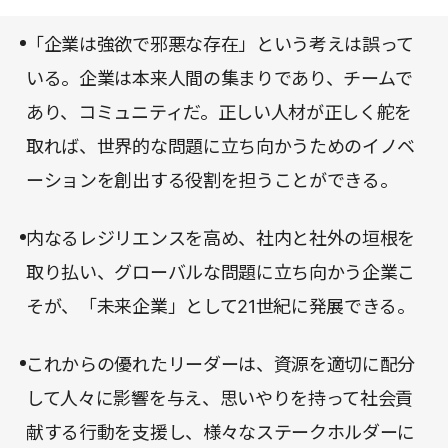
他のビジネス書とは一線を画す衝撃を私たちに与え
な企業運営が求められるのか。一人のビジネスパー
てくれる。
「企業は強欲で邪悪な存在」という考えは誤って
ソンとして優れた企業を見分けるにはどういう視点
いる。企業は本来人間の集まりであり、チームで
が必要なのか。経営層のみならず、全てのビジネス
あり、コミュニティだ。正しい人材が正しく舵を
パーソンが本書を読むべきだ。そして、自信を持っ
取れば、世界的な問題に立ち向かうためのイノベ
て『未来企業』の一翼を担おうではないか。
ーションを創出する役割を担うことができる。
内なるレジリエンスを高め、社内と社外の垣根を
取り払い、グローバルな問題に立ち向かう企業こ
そが、「未来企業」として21世紀に発展できる。
これからの優れたリーダーは、資源を適切に配分
して人々に影響を与え、思いやりを持って社会貢
献する行動を支援し、様々なステークホルダーに