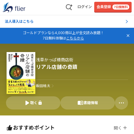
ログイン
会員登録
7日間無料
法人導入はこちら
ゴールドプランなら4,000冊以上が全文読み放題！
7日無料体験は
こちらから
浅草かっぱ橋商店街
リアル店舗の奇蹟
飯田結太
聴く
書籍情報
おすすめポイント
開く