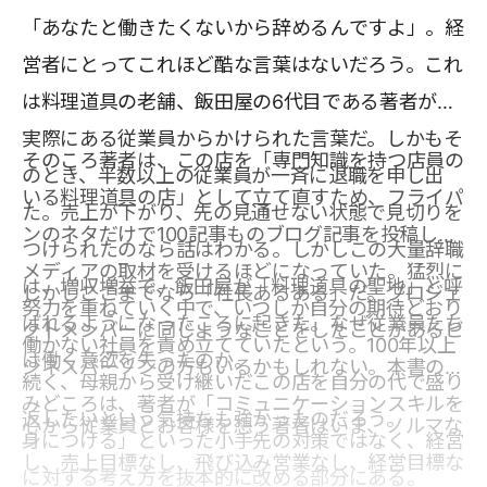
「あなたと働きたくないから辞めるんですよ」。経
営者にとってこれほど酷な言葉はないだろう。これ
は料理道具の老舗、飯田屋の6代目である著者が、
実際にある従業員からかけられた言葉だ。しかもそ
そのころ著者は、この店を「専門知識を持つ店員の
のとき、半数以上の従業員が一斉に退職を申し出
いる料理道具の店」として立て直すため、フライパ
た。売上が下がり、先の見通せない状態で見切りを
ンのネタだけで100記事ものブログ記事を投稿し、
つけられたのなら話はわかる。しかしこの大量辞職
メディアの取材を受けるほどになっていた。猛烈に
は、増収増益で、飯田屋が「料理道具の聖地」と呼
しかしここまでなら「社長あるある」だ。プロジェ
努力を重ねていく中で、いつしか自分の期待どおり
ばれるようになったころに起きた。なぜ従業員たち
クトメンバーに同じようなことをしたことがあるビ
働かない社員を責め立てていたという。100年以上
は働く意欲を失ったのか。
ジネスパーソンの方もいるかもしれない。本書の読
続く、母親から受け継いだこの店を自分の代で盛り
みどころは、著者が「コミュニケーションスキルを
返したいという気持ちも強かったのだろう。
心から従業員とお客様を想う著者はいま、ノルマな
身につける」といった小手先の対策ではなく、経営
し、売上目標なし、飛び込み営業なし、経営目標な
に対する考え方を抜本的に改める部分にある。