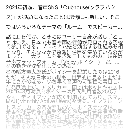
2021年初頭、音声SNS「Clubhouse(クラブハウ
ス)」が話題になったことは記憶にも新しい。そこ
ではいろいろなテーマの「ルーム」でスピーカーの
話に耳を傾け、ときにはユーザー自身が話し手とし
とはいえ、日本でも音や声の価値が見直される契機
て参加できる。プレミアム感を演出する仕組みも相
となり、そんななかで急激に注目を集めているのが
まって、一大ブームを巻き起こしたものの、現在は
音声プラットフォーム 「Voicy(ボイシー)」だ。著
その動きが沈静化しつつある。
者の緒方憲太郎氏がボイシーを起業したのは2016
ただ、そんな日本の市場も、世界的に見るとまだま
年にさかのぼる。いち早く音声の可能性に着目し、
だ発展途上だ。アメリカや中国ではポッドキャスト
2021年3月時点でボイシーは月間利用者数250万
やオーディオブックが広く利用されており、スマー
MAU(Monthly Active Users)を誇る。インフルエン
トスピーカーの普及率も高い。ボイステックは
サーや経営者などが発信者となり、有益な情報を無
本書ではそんな音声コンテンツの現在と未来がリア
GAFAも注目する市場だ。日本はこの世界的な時流
料で楽しめる人気サービスへと成長している。
ルに語られる。それらが現実化すれば、私たちの生
に乗れるかどうかのターニングポイントに立ってい