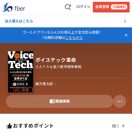
ログイン
会員登録
7日間無料
法人導入はこちら
ゴールドプランなら4,000冊以上が全文読み放題！
7日無料体験は
こちらから
ボイステック革命
ＧＡＦＡも狙う新市場争奪戦
緒方憲太郎
書籍情報
おすすめポイント
開く