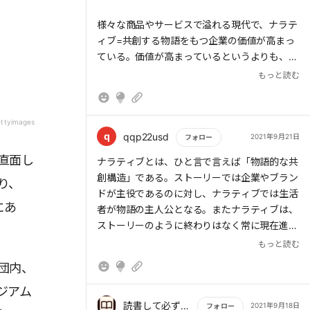
観的なパーセプションを考えなければならない
様々な商品やサービスで溢れる現代で、ナラテ
のです。
ィブ=共創する物語をもつ企業の価値が高まっ
ている。価値が高まっているというよりも、
また、パーセプション形成の対象は、自社の
我々サービスを受け取る側として物語を一緒に
マーケティングや広報戦略上、カテゴリーとプ
もっと読む
つくれる商品やサービスに触れた方がきっと楽
ロダクト、どちらが効果的かを考えて判断しま
しい。乗り越えたい課題や迎え入れたい未来は
す。たとえば、洋酒メーカーのバカルディ ジ
誰しももっているはず。それを見つけ、ナラテ
ャパンは、「ジントニックとカレーは、赤ワイ
ttyimages
ィブをもつ企業とともに自分の人生をつくって
q
qqp22usd
2021年9月21日
ンと肉以上に相性がいい」というプレスリリー
フォロー
いこう。
スを発表し、カレー業界への啓蒙活動を積極的
直面し
もっと読む
ナラティブとは、ひと言で言えば「物語的な共
に展開しました。こうしてジントニックという
創構造」である。ストーリーでは企業やブラン
り、
カテゴリーのパーセプションを、カクテルの一
ドが主役であるのに対し、ナラティブでは生活
種から大衆的なアルコール飲料へと変化させた
にあ
者が物語の主人公となる。またナラティブは、
のです。
ストーリーのように終わりはなく常に現在進行
形であり、「これから起こること」を含む。そ
もっと読む
ナラティブスクリプトの作成とはナラティブ
して企業が属する業界や競合環境を舞台とする
を「描く」ことです。社会を舞台に、演者たる
団内、
ストーリーとは違って、社会全体を舞台とす
当該企業とステークホルダーが、どのような物
る。
ジアム
語を永続的に紡いでいくべきなのか決めること
読書して必ず学びを得る者
2021年9月18日
フォロー