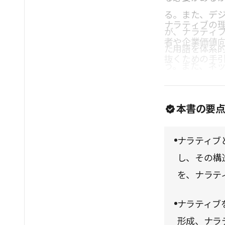
る。また、デジ
ナラティブの
が、ナラティ
者や企業価値
た用語を体系
抜くための手
う。また、ネ
の多様性にふ
本書の要
ナラティブ
し、その構
を、ナラテ
ナラティブ
形成、ナラ