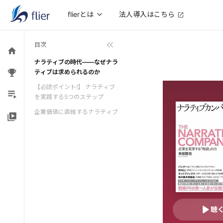
法人導入はこちら
flierとは
目次
ナラティブの時代――なぜナラ
ティブは求められるのか
【必読ポイント!】 ナラティブ
を実践する5つのステップ
企業価値に直結するナラティブ
聴