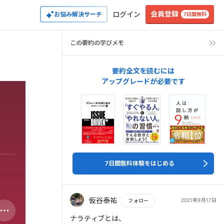
会員登録
ログイン
お悩み解決サーチ
7日間無料
この要約の学びメモ
要約全文を読むには
アップグレードが必要です
7日間無料体験をはじめる
仮谷泰祐
2021年9月17日
フォロー
もっと読む
ナラティブとは、