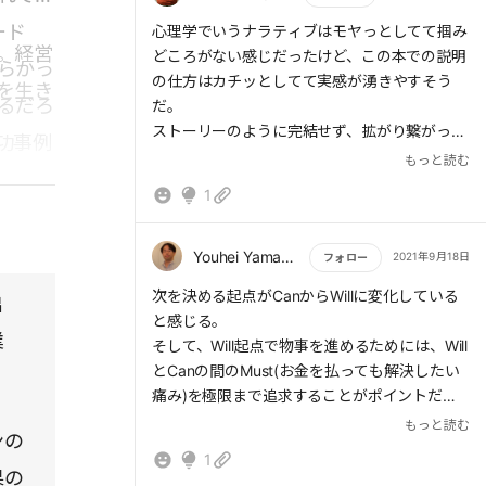
「聴衆」としてではなく「当事者」として巻き
ード
もっと読む
心理学でいうナラティブはモヤっとしてて掴み
込む考え方です。そうしたナラティブを生み出
。経営
どころがない感じだったけど、この本での説明
し、その構造の中でマーケティングや広告・
らかっ
の仕方はカチッとしてて実感が湧きやすそう
を生き
PR活動を行うことで、業績や企業価値の向上
るだろ
だ。
を果たしている企業を、ナラティブカンパニー
ストーリーのように完結せず、拡がり繋がって
功事例
と呼びます。
関係性を作ってゆくところにナラティブのパワ
もっと読む
ーがあるのかなと思う。
私たちが直面している「ニューノーマル」の
1
世界に起きている、「共体験」価値の高まり、
「社会的距離」の見極め、「自分らしさ」が問
Youhei Yamada
2021年9月18日
フォロー
われるという3つの変化にあります。
もっと読む
次を決める起点がCanからWillに変化している
出
共体験とは、ある集団内、あるグループ内で
と感じる。
業
同じ体験価値を共有することを指します。スポ
そして、Will起点で物事を進めるためには、Will
ーツをスタジアムで観戦していると、どこから
とCanの間のMust(お金を払っても解決したい
ともなく観客がウェーブを起こし、それが次々
痛み)を極限まで追求することがポイントだと
に他の観客に伝播していって、スタジアム全体
考える。
もっと読む
ンの
に一体感が生まれることがあります。これも共
1
体験の1つです。
従来は自分たちが出来ること(Can)起点で考え
果の