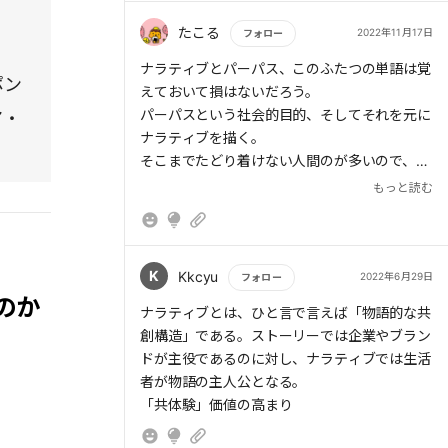
ることが多かったと思う。
最近ではSNSの浸透により、ある特定の興
これが、自分たちがありたい姿(Will)起点で考
たこる
2022年11月17日
フォロー
味・関心で結びついた層がミルフィーユのよう
え、実現するために仲間を増やしたい局面が増
もっと読む
ナラティブとパーパス、このふたつの単語は覚
に多層に重なる世界になっています。新型コロ
えてきた。
ポン
えておいて損はないだろう。
ナウイルス感染症の影響で、同じ価値観、情報
パーパスという社会的目的、そしてそれを元に
ア・
リテラシーを持つ人たちの共体験は深まってい
仲間を増やすためには、CanやWillだけでは上
ナラティブを描く。
ます。一方で、ウイルスへの恐怖、情報リテラ
手く行かないと思う。
そこまでたどり着けない人間のが多いので、こ
シー格差による分断、細分化も加速していま
れは特に必須である。
す。
もっと読む
何故、今、これをやるべきか？
こうした共体験のマルチ化にうまく対応し、
誰の、何の問題(課題)を解決するものか？
特定のターゲットに向けて共体験をデザインで
K
Kkcyu
2022年6月29日
きるようになると、多くの人から共感、感動を
フォロー
それは、Must have (なくてはならない、何と
のか
得ることができます。しかし、そのためには企
してもに欲しい) なのか？
もっと読む
ナラティブとは、ひと言で言えば「物語的な共
業やブランド自らも共体験者の一人になって共
Nice to have (あったらいいね) だと上手く行か
創構造」である。ストーリーでは企業やブラン
体験の輪に入らなければならないのです。
ない。
ドが主役であるのに対し、ナラティブでは生活
こうした3つの変化を超えて生き残るのがナ
者が物語の主人公となる。
ラティブカンパニーです。
こうしたことを言語化し(≒ナラティブスクリプ
「共体験」価値の高まり
ト)、共創する場を作れるようになりたいと思
ナラティブは5つのステップで実践されま
う。