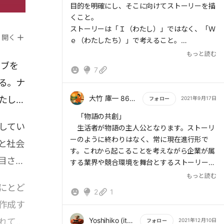
目的を明確にし、そこに向けてストーリーを描
くこと。
ストーリーは「Ｉ（わたし）」ではなく、「Ｗ
開く
ｅ（わたしたち）」で考えること。
目的を達成しても次の目的へとストーリーを進
もっと読む
み続けること。
ィブを
7
だと思います。
る。ナ
SNSが発達し、様々なチャネル（メディア）が
大竹 庫一 860×Kura
たして
2021年9月17日
フォロー
増えた今だからこそ、顧客の体験をどのように
もっと読む
「物語の共創」
デザインし、積み重ねるのか。その戦略が大切
してい
生活者が物語の主人公となります。ストーリ
なのだと思います。
ーのように終わりはなく、常に現在進行形で
と社会
す。これから起こることを考えながら企業が属
目され
する業界や競合環境を舞台とするストーリーと
は違う社会全体を舞台としています。
もっと読む
にとど
2
1
ビジネスにおけるナラティブは、消費者やユ
作成す
ーザーはもちろん、従業員や取引先などのあら
ゆるステークホルダー(利害関係者)を、物語の
Yoshihiko (itaru) Ohta
れてい
2021年12月10日
フォロー