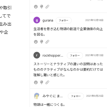
そこから描いていき、周囲を巻き込み、効果測
す。安易にブルーオーシャンを目指すのではな
客の物語に対応しないとナラティブとは言えな
定していきながら、ナラティブを作り上げてい
く、そのブランドが「長期的かつ独占的」に保
や取引
いのだろうか。
く。
有できることが重要となります。そのうえでパ
してで
ーパス設定は経営者がオーナーシップを持つべ
g
gurana
2021年10月18日
フォロー
き仕事といえます。
生み出
もっと読む
生活者を巻き込む物語の創造で企業価値の向上
や企
パーセプションとは、知覚・理解・認識、つ
を図る。
まりモノゴトの見え方や捉え方を指します。ま
た認識の変容をパーセプションチェンジと呼び
ます。
r
rockhoppersw
2021年10月13日
ナラティブは認知向上のためにあるわけでは
フォロー
ありません。パーパスの具現化がナラティブだ
もっと読む
ストーリーとナラティブの違いの説明はあった
とすれば、その目的は「より知ってもらうこ
もののナラティブがなんなのかは要約だけでは
と」ではなく、何らかの価値観にもとづき社会
理解し難いと感じた。
的な認識(パーセプション)をつくることです。
パーセプションを形成するとき、とくにパー
セプションチェンジを狙う場合は、自分たちは
みやぐに まさと
2021年9月25日
フォロー
現在どのように見られているかを認識したうえ
もっと読む
物語は一緒につくる。
で、「私たちはこう見られるべきだ」という客