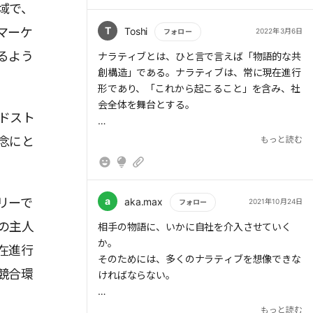
域で、
す。パーパスとは、企業やブランドの「存在意
義」です。たとえば、P&Gは「より多くの消費
T
マーケ
Toshi
2022年3月6日
フォロー
者の生活を少しずつ意味ある方法で日々向上さ
るよう
もっと読む
ナラティブとは、ひと言で言えば「物語的な共
せる」をパーパスとしています。
創構造」である。ナラティブは、常に現在進行
形であり、「これから起こること」を含み、社
ナラティブの起点は「創業者や企業の強い思
会全体を舞台とする。
い」です。ナラティブはパーパスあってのもの
ドスト
であり、ナラティブによって企業の存在意義が
ナラティブの必要性に関して、「共体験」価値
伝わっていきます。
念にと
もっと読む
の高まりという点が今後の社会において、特に
重要だと考えられる。プラットフォーマーや
パーパスを設定するには、まず「暗黙知」を
SNSの発達に伴い、デジタル上にて同じ価値観
可視化することが重要になります。時が経つに
を共有する集団の「コロニー」的なものができ
a
リーで
aka.max
2021年10月24日
つれて企業の暗黙知となった創業時の思いを、
フォロー
ていくことが予想される。「共体験」はそうし
社内で徹底的にヒアリングしたり顧客の声を聞
の主人
もっと読む
相手の物語に、いかに自社を介入させていく
て「コロニー」を形成し強める上で欠かせな
いたりして可視化します。
か。
在進行
い。
そのためには、多くのナラティブを想像できな
また、パーパスを定めることが、その企業や
競合環
ければならない。
ナラティブを作るうえで、目的 (パーパス) か
ブランドの差別化に直結することがあります。
ら入ることが最も重要である。
そこで意識すべきなのがベネフィット市場で
ブランディングより強制的でなく、マルチな顧
もっと読む