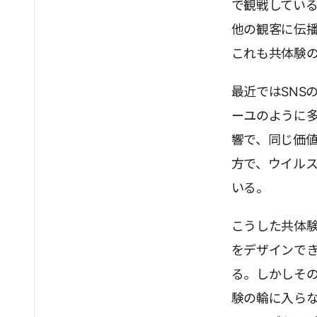
で観戦してい
他の観客に伝
これも共体験の
最近ではSNS
ーユのように
響で、同じ価
方で、ウイル
いる。
こうした共体
をデザインで
る。しかしそ
験の輪に入ら