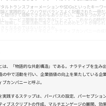
タルトランスフォーメーションやSDGsといったキーワ
理論と実践的なノウハウがバランスよく記載された一冊だ
ブと紐付けて理解できるのもありがたい。正体をつかみづ
向上、サービス開発を担う方々にとって、これからの時代
的に理解し、企業活動に落とし込むためのヒントが得られ
引きとなるのではないだろうか。
ットフリックスやナイキなど、ナラティブカンパニーの成
れられるのも本書ならではの魅力だ。
点
とは、「物語的な共創構造」である。ナラティブを生み
造の中で活動を行い、企業価値の向上を果たしている企
ィブカンパニーと呼ぶ。
を実践するステップは、パーパスの設定、パーセプショ
ティブスクリプトの作成、マルチエンゲージの展開、効