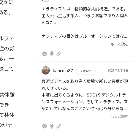
次々に
です。
もっと読む
ナラティブとは「物語的な共創構造」である。
ある。
ナラティブを「描く」際には、まずナラティ
主人公は生活する人、つまりお客であり人間み
ブの「タイトル」を決め、語りたい物語を明確
んなだ。
にします。
ナラティブの目的はブルーオーシャンではな
ルフィ
次に「範囲」と「余白」を設定します。範囲
い。
もっと読む
症の影
の設定とは物語的構造の舞台とそこに登場する
ブランドが、長期的&独占的になることだ。
人物を決めることです。その決定根拠には自社
る。一
のステークホルダー構造や成果イメージがあげ
速して
られます。対して余白の設定とは、ステークホ
kanema87
2021年9月18日
フォロー
ルダーが参加できる余地を残すことをいいま
もっと読む
最近ビジネスを取り巻く環境で新しい言葉が現
す。ナラティブが共創の物語構造であるかぎ
れてきている。
り、これもまた重要な判断要素です。
共体験
本著に出てくるように、SDGsやデジタルトラ
ンスフォーメーション、そしてナラティブ。直
ナラティブスクリプトには、未来のステーク
でき
訳だけではなんのことだかさっぱり分からな
ホルダー体験を組み込むことも忘れてはならな
て共体
い。ナラティブとは〜の文書を読み進めても漠
もっと読む
いのです。ナラティブは現在進行形であり、未
然としか分からない。さらに読み進めて、そし
のがナ
来をも包含します。共創される物語の中で、顧
て他の書籍も読む事で徐々に理解が進む。
客、従業員、取引先、メディアがどのような体