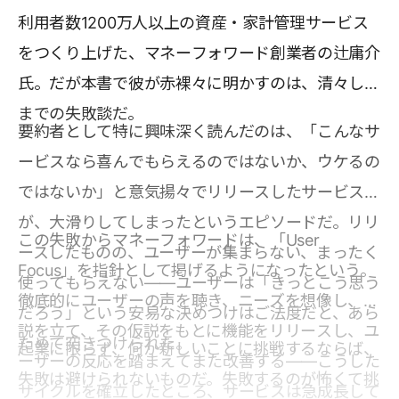
利用者数1200万人以上の資産・家計管理サービス
をつくり上げた、マネーフォワード創業者の辻庸介
氏。だが本書で彼が赤裸々に明かすのは、清々しい
までの失敗談だ。
要約者として特に興味深く読んだのは、「こんなサ
ービスなら喜んでもらえるのではないか、ウケるの
ではないか」と意気揚々でリリースしたサービス
が、大滑りしてしまったというエピソードだ。リリ
この失敗からマネーフォワードは、「User
ースしたものの、ユーザーが集まらない、まったく
Focus」を指針として掲げるようになったという。
使ってもらえない――ユーザーは「きっとこう思う
徹底的にユーザーの声を聴き、ニーズを想像し、仮
だろう」という安易な決めつけはご法度だと、あら
説を立て、その仮説をもとに機能をリリースし、ユ
ためて突きつけられた。
起業に限らず、何か新しいことに挑戦するならば、
ーザーの反応を踏まえてまた改善する――こうした
失敗は避けられないものだ。失敗するのが怖くて挑
サイクルを確立したところ、サービスは急成長して