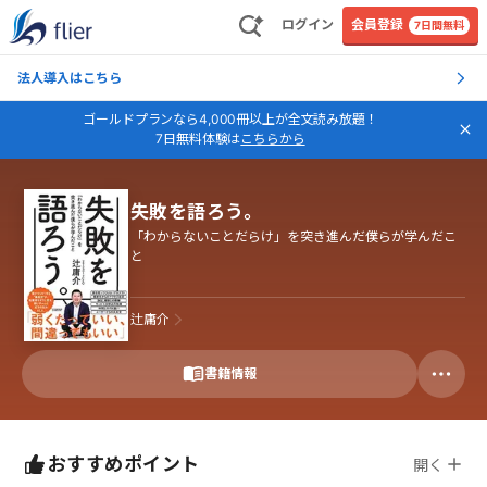
ログイン
会員登録
7日間無料
法人導入はこちら
ゴールドプランなら4,000冊以上が全文読み放題！
7日無料体験は
こちらから
失敗を語ろう。
「わからないことだらけ」を突き進んだ僕らが学んだこ
と
辻庸介
書籍情報
おすすめポイント
開く