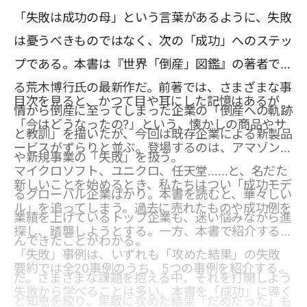
「失敗は成功の母」という言葉があるように、失敗
は憂うべきものではなく、次の「成功」へのステッ
プである。本書は『世界「倒産」図鑑』の著者であ
る荒木博行氏の最新作だ。前著では、さまざまな事
目次を見ると、かつて目や耳にした記憶はあるが
情から倒産に至ってしまった企業の「倒産への軌跡
「今はどうなったの?」という、懐かしの商品やサ
と教訓」を描いたが、今回は既存企業による新製品
ービスがずらりと並ぶ。登場するのは、アマゾン、
や新規事業の「失敗」を扱う。
マイクロソフト、ユニクロ、任天堂……と、名だた
新しいことを始めるとき、私たちはつい「成功モデ
るグローバル企業ばかり。本書を読むと、華々しい
ル」を追ってしまう。過去に売れたものや成功例を
業績を上げているトップ企業も、迷い悩みながら進
探し、踏襲しようとする。一方、本書で紹介する
んできたことがわかる。
「失敗」事例は、いずれも「攻めた結果」の失敗
要約では全20事例のうち、5つの事例を紹介する。
だ。さまざまな課題を抱える中、それを打開しよう
失敗から学べることは多い。本書を「成功」に導く
と知恵を絞り、果敢に攻めた結果「だめだった」も