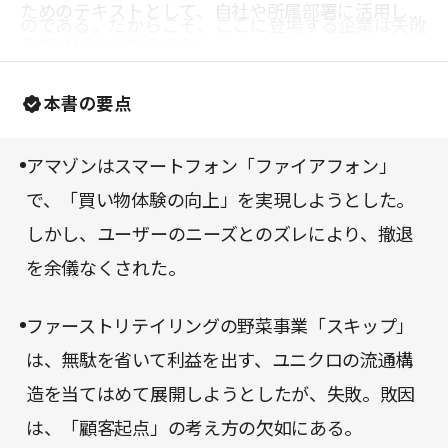
ためのテキストとして、自社や所属部署に活用して
のである。だからこそ、ここに登場する企業は失敗
みてはいかがだろうか。
を失敗で終わらせず、その後に見事に生かしてい
る。「チャレンジ」と「失敗」は表裏一体であり、
本書の要点
切り離すことはできない。彼らがトップ企業である
所以は、チャレンジと失敗の反芻により得た学びを
アマゾンはスマートフォン「ファイアフォン」
生かし、次の成功につなげているからである。
で、「買い物体験の向上」を実現しようとした。
しかし、ユーザーのニーズとのズレにより、撤退
を余儀なくされた。
ファーストリテイリングの野菜事業「スキップ」
は、無駄を省いて利益を出す、ユニクロの流通構
造を当てはめて展開しようとしたが、失敗。敗因
は、「顧客起点」の考え方の欠如にある。