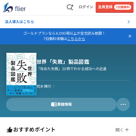
ログイン
会員登録
7日間無料
法人導入はこちら
ゴールドプランなら4,000冊以上が全文読み放題！
7日無料体験は
こちらから
世界「失敗」製品図鑑
「攻めた失敗」20例でわかる成功への近道
荒木博行
書籍情報
おすすめポイント
開く