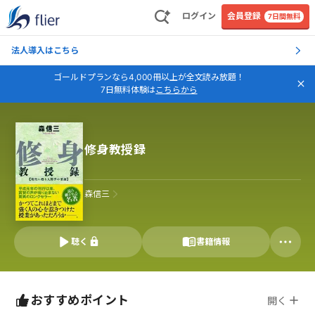
ログイン
会員登録
7日間無料
法人導入はこちら
ゴールドプランなら4,000冊以上が全文読み放題！
7日無料体験は
こちらから
修身教授録
森信三
聴く
書籍情報
おすすめポイント
開く