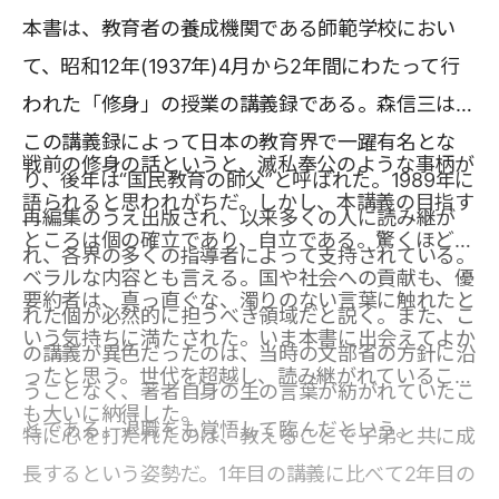
本書は、教育者の養成機関である師範学校におい
て、昭和12年(1937年)4月から2年間にわたって行
われた「修身」の授業の講義録である。森信三は、
この講義録によって日本の教育界で一躍有名とな
戦前の修身の話というと、滅私奉公のような事柄が
り、後年は“国民教育の師父”と呼ばれた。1989年に
語られると思われがちだ。しかし、本講義の目指す
再編集のうえ出版され、以来多くの人に読み継が
ところは個の確立であり、自立である。驚くほどリ
れ、各界の多くの指導者によって支持されている。
ベラルな内容とも言える。国や社会への貢献も、優
要約者は、真っ直ぐな、濁りのない言葉に触れたと
れた個が必然的に担うべき領域だと説く。また、こ
いう気持ちに満たされた。いま本書に出会えてよか
の講義が異色だったのは、当時の文部省の方針に沿
ったと思う。世代を超越し、読み継がれていること
うことなく、著者自身の生の言葉が紡がれていたこ
も大いに納得した。
とである。退職をも覚悟して臨んだという。
特に心を打たれたのは、教えることで子弟と共に成
長するという姿勢だ。1年目の講義に比べて2年目の