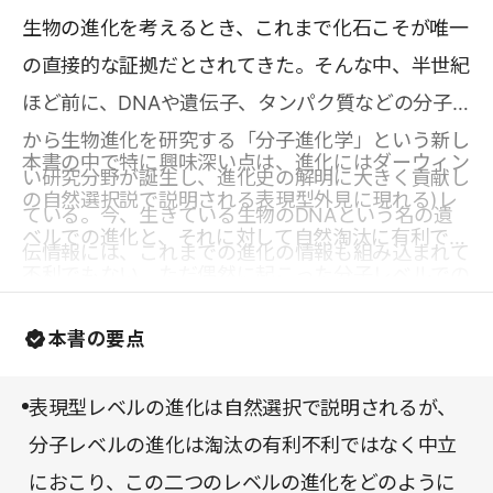
生物の進化を考えるとき、これまで化石こそが唯一
の直接的な証拠だとされてきた。そんな中、半世紀
ほど前に、DNAや遺伝子、タンパク質などの分子
から生物進化を研究する「分子進化学」という新し
本書の中で特に興味深い点は、進化にはダーウィン
い研究分野が誕生し、進化史の解明に大きく貢献し
の自然選択説で説明される表現型外見に現れる)レ
ている。今、生きている生物のDNAという名の遺
ベルでの進化と、それに対して自然淘汰に有利でも
伝情報には、これまでの進化の情報も組み込まれて
不利でもない、ただ偶然に起こった分子レベルでの
いる。分子から得られる客観的なデータは、それま
中立な変異の結果が進化であるとする中立説の二つ
でなかった新しい学説を生み、疑われることなく信
本書の要点
の考え方の間を突いている点である。この二つのレ
じられていた常識を覆す力をもっていた。
ベルの進化をどのように繋ぐか、この重要な問題に
表現型レベルの進化は自然選択で説明されるが、
対して、さまざまな例を紹介しつつ、著者らが主張
分子レベルの進化は淘汰の有利不利ではなく中立
する「ソフトモデル」の理論が展開される。生物は
におこり、この二つのレベルの進化をどのように