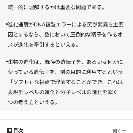
進化するにあたり既にある遺伝子情報を利用し、そ
統一的に理解するかは重要な問題である。
の結果、生存と生殖にわずかでも有利であれば自然
選択によってそれを採用するという場当たり的で、
進化速度がDNA複製エラーによる突然変異を主要
その場しのぎの戦略をとっているというのだ。ある
因とするなら、数において圧倒的な精子を作るオ
意味で、生物らしく合点する説であり、それを可能
スが進化を牽引するといえる。
にする遺伝子機能の柔軟性にあらためて驚く。是
生物の進化は、既存の遺伝子を、あるいは何かに
非、最新の進化論に触れていただきたい。
使っている遺伝子を、別の目的に利用するという
「ソフト」な視点で理解することができ、これは
表現型レベルの進化と分子レベルの進化を繋ぐ一
つの考え方といえる。
目次
開く