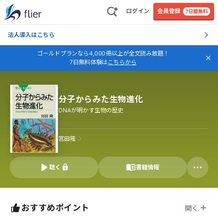
ログイン
会員登録
7日間無料
法人導入はこちら
ゴールドプランなら4,000冊以上が全文読み放題！
7日無料体験は
こちらから
分子からみた生物進化
DNAが明かす生物の歴史
宮田隆
聴く
書籍情報
おすすめポイント
開く